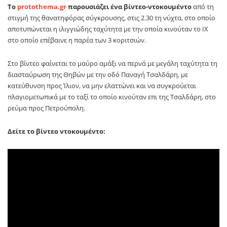
Το
protothema.gr
παρουσιάζει ένα βίντεο-ντοκουμέντο
από τη
στιγμή της θανατηφόρας σύγκρουσης, στις 2.30 τη νύχτα, στο οποίο
αποτυπώνεται η ιλιγγιώδης ταχύτητα με την οποία κινούταν το ΙΧ
στο οποίο επέβαινε η παρέα των 3 κοριτσιών.
Στο βίντεο φαίνεται το μαύρο αμάξι να περνά με μεγάλη ταχύτητα τη
διασταύρωση της Θηβών με την οδό Παναγή Τσαλδάρη, με
κατεύθυνση προς Ίλιον, να μην ελαττώνει και να συγκρούεται
πλαγιομετωπικά με το ταξί το οποίο κινούταν επι της Τσαλδάρη, στο
ρεύμα προς Πετρούπολη.
Δείτε το βίντεο ντοκουμέντο: