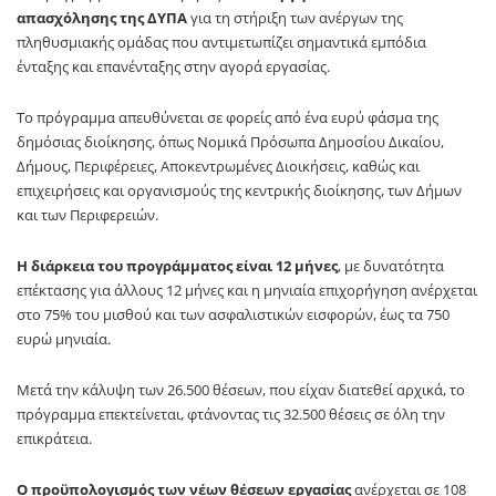
απασχόλησης της ΔΥΠΑ
για τη στήριξη των ανέργων της
πληθυσμιακής ομάδας που αντιμετωπίζει σημαντικά εμπόδια
ένταξης και επανένταξης στην αγορά εργασίας.
Το πρόγραμμα απευθύνεται σε φορείς από ένα ευρύ φάσμα της
δημόσιας διοίκησης, όπως Νομικά Πρόσωπα Δημοσίου Δικαίου,
Δήμους, Περιφέρειες, Αποκεντρωμένες Διοικήσεις, καθώς και
επιχειρήσεις και οργανισμούς της κεντρικής διοίκησης, των Δήμων
και των Περιφερειών.
Η διάρκεια του προγράμματος είναι 12 μήνες
, με δυνατότητα
επέκτασης για άλλους 12 μήνες και η μηνιαία επιχορήγηση ανέρχεται
στο 75% του μισθού και των ασφαλιστικών εισφορών, έως τα 750
ευρώ μηνιαία.
Μετά την κάλυψη των 26.500 θέσεων, που είχαν διατεθεί αρχικά, το
πρόγραμμα επεκτείνεται, φτάνοντας τις 32.500 θέσεις σε όλη την
επικράτεια.
Ο προϋπολογισμός των νέων θέσεων εργασίας
ανέρχεται σε 108