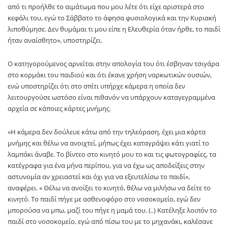
από τι προήλθε το αιμάτωμα που μου λέτε ότι είχε αριστερά στο
κεφάλι του, εγώ το Σάββατο το άφησα φυσιολογικά και την Κυριακή
λιποθύμησε. Δεν θυμάμαι τι μου είπε η Ελευθερία όταν ήρθε, το παιδί
ήταν αναίσθητο», υποστηρίζει.
Ο κατηγορούμενος αρνείται στην απολογία του ότι έσβηναν τσιγάρα
στο κορμάκι του παιδιού και ότι έκανε χρήση ναρκωτικών ουσιών,
ενώ υποστηρίζει ότι στο σπίτι υπήρχε κάμερα η οποία δεν
λειτουργούσε ωστόσο είναι πιθανόν να υπάρχουν καταγεγραμμένα
αρχεία σε κάποιες κάρτες μνήμης.
«Η κάμερα δεν δούλευε κάτω από την τηλεόραση, έχει μια κάρτα
μνήμης και θέλω να ανοιχτεί, μήπως έχει καταγράψει κάτι γιατί το
λαμπάκι άναβε. Το βίντεο στο κινητό μου το και τις φωτογραφίες, τα
κατέγραφα για ένα μήνα περίπου, για να έχω ως αποδείξεις στην
αστυνομία αν χρειαστεί και όχι για να εξευτελίσω το παιδί»,
αναφέρει. « Θέλω να ανοίξει το κινητό, θέλω να μιλήσω να δείτε το
κινητό. Το παιδί πήγε με ασθενοφόρο στο νοσοκομείο, εγώ δεν
μπορούσα να μπω, μαζί του πήγε η μαμά του. (..) Κατέληξε λοιπόν το
παιδί στο νοσοκομείο, εγώ από πίσω του με το μηχανάκι, καλέσανε