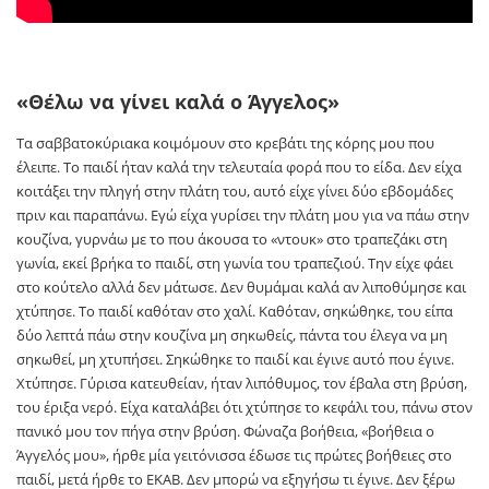
«Θέλω να γίνει καλά ο Άγγελος»
Τα σαββατοκύριακα κοιμόμουν στο κρεβάτι της κόρης μου που
έλειπε. Το παιδί ήταν καλά την τελευταία φορά που το είδα. Δεν είχα
κοιτάξει την πληγή στην πλάτη του, αυτό είχε γίνει δύο εβδομάδες
πριν και παραπάνω. Εγώ είχα γυρίσει την πλάτη μου για να πάω στην
κουζίνα, γυρνάω με το που άκουσα το «ντουκ» στο τραπεζάκι στη
γωνία, εκεί βρήκα το παιδί, στη γωνία του τραπεζιού. Την είχε φάει
στο κούτελο αλλά δεν μάτωσε. Δεν θυμάμαι καλά αν λιποθύμησε και
χτύπησε. Το παιδί καθόταν στο χαλί. Καθόταν, σηκώθηκε, του είπα
δύο λεπτά πάω στην κουζίνα μη σηκωθείς, πάντα του έλεγα να μη
σηκωθεί, μη χτυπήσει. Σηκώθηκε το παιδί και έγινε αυτό που έγινε.
Χτύπησε. Γύρισα κατευθείαν, ήταν λιπόθυμος, τον έβαλα στη βρύση,
του έριξα νερό. Είχα καταλάβει ότι χτύπησε το κεφάλι του, πάνω στον
πανικό μου τον πήγα στην βρύση. Φώναζα βοήθεια, «βοήθεια ο
Άγγελός μου», ήρθε μία γειτόνισσα έδωσε τις πρώτες βοήθειες στο
παιδί, μετά ήρθε το ΕΚΑΒ. Δεν μπορώ να εξηγήσω τι έγινε. Δεν ξέρω