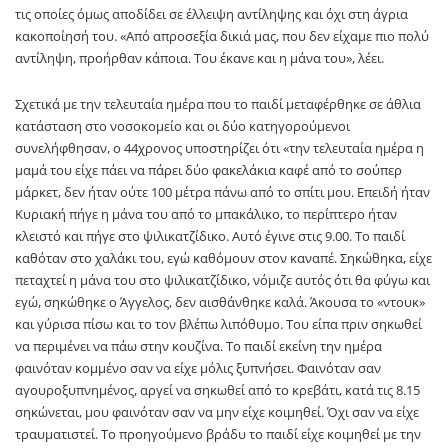
τις οποίες όμως αποδίδει σε έλλειψη αντίληψης και όχι στη άγρια
κακοποίησή του. «Από απροσεξία δικιά μας, που δεν είχαμε πιο πολύ
αντίληψη, προήρθαν κάποια. Του έκανε και η μάνα του», λέει.
Σχετικά με την τελευταία ημέρα που το παιδί μεταφέρθηκε σε άθλια
κατάσταση στο νοσοκομείο και οι δύο κατηγορούμενοι
συνελήφθησαν, ο 44χρονος υποστηρίζει ότι «την τελευταία ημέρα η
μαμά του είχε πάει να πάρει δύο φακελάκια καφέ από το σούπερ
μάρκετ, δεν ήταν ούτε 100 μέτρα πάνω από το σπίτι μου. Επειδή ήταν
Κυριακή πήγε η μάνα του από το μπακάλικο, το περίπτερο ήταν
κλειστό και πήγε στο ψιλικατζίδικο. Αυτό έγινε στις 9.00. Το παιδί
καθόταν στο χαλάκι του, εγώ καθόμουν στον καναπέ. Σηκώθηκα, είχε
πεταχτεί η μάνα του στο ψιλικατζίδικο, νόμιζε αυτός ότι θα φύγω και
εγώ, σηκώθηκε ο Άγγελος, δεν αισθάνθηκε καλά. Άκουσα το «ντουκ»
και γύρισα πίσω και το τον βλέπω λιπόθυμο. Του είπα πριν σηκωθεί
να περιμένει να πάω στην κουζίνα. Το παιδί εκείνη την ημέρα
φαινόταν κομμένο σαν να είχε μόλις ξυπνήσει. Φαινόταν σαν
αγουροξυπνημένος, αργεί να σηκωθεί από το κρεβάτι, κατά τις 8.15
σηκώνεται, μου φαινόταν σαν να μην είχε κοιμηθεί. Όχι σαν να είχε
τραυματιστεί. Το προηγούμενο βράδυ το παιδί είχε κοιμηθεί με την