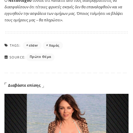
Ο
Νετανιάχου
τόνισε ότι
«απαιτεί από τους διαπραγματευτές να
διασφαλίσουν ότι τέτοιες φρικτές σκηνές δεν θα επαναληφθούν και να
εγγυηθούν την ασφάλεια των ομήρων μας. Όποιος τολμήσει να βλάψει
τους ομήρους μας – θα πληρώσει».
TAGS:
slider
Χαμάς
Πρώτο Θέμα
SOURCE:
Διαβάστε επίσης