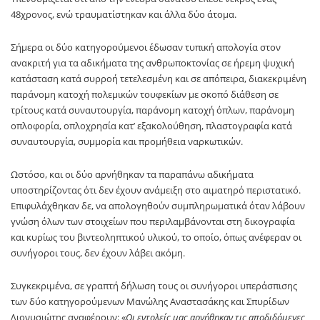
48χρονος, ενώ τραυματίστηκαν και άλλα δύο άτομα.
Σήμερα οι δύο κατηγορούμενοι έδωσαν τυπική απολογία στον
ανακριτή για τα αδικήματα της ανθρωποκτονίας σε ήρεμη ψυχική
κατάσταση κατά συρροή τετελεσμένη και σε απόπειρα, διακεκριμένη
παράνομη κατοχή πολεμικών τουφεκίων με σκοπό διάθεση σε
τρίτους κατά συναυτουργία, παράνομη κατοχή όπλων, παράνομη
οπλοφορία, οπλοχρησία κατ’ εξακολούθηση, πλαστογραφία κατά
συναυτουργία, συμμορία και προμήθεια ναρκωτικών.
Ωστόσο, και οι δύο αρνήθηκαν τα παραπάνω αδικήματα
υποστηρίζοντας ότι δεν έχουν ανάμειξη στο αιματηρό περιστατικό.
Επιφυλάχθηκαν δε, να απολογηθούν συμπληρωματικά όταν λάβουν
γνώση όλων των στοιχείων που περιλαμβάνονται στη δικογραφία
και κυρίως του βιντεοληπτικού υλικού, το οποίο, όπως ανέφεραν οι
συνήγοροι τους, δεν έχουν λάβει ακόμη.
Συγκεκριμένα, σε γραπτή δήλωση τους οι συνήγοροι υπεράσπισης
των δύο κατηγορούμενων Μανώλης Αναστασάκης και Σπυρίδων
Διονυσιώτης αναφέρουν: «
Οι εντολείς μας αρνήθηκαν τις αποδιδόμενες