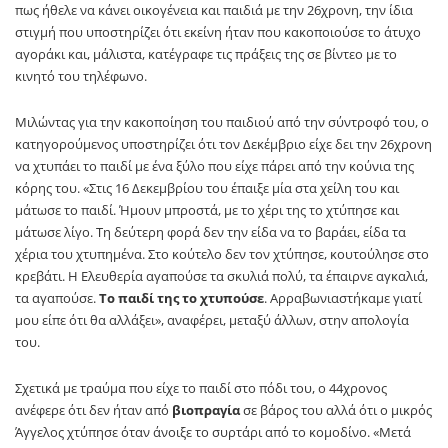
πως ήθελε να κάνει οικογένεια και παιδιά με την 26χρονη, την ίδια
στιγμή που υποστηρίζει ότι εκείνη ήταν που κακοποιούσε το άτυχο
αγοράκι και, μάλιστα, κατέγραφε τις πράξεις της σε βίντεο με το
κινητό του τηλέφωνο.
Μιλώντας για την κακοποίηση του παιδιού από την σύντροφό του, ο
κατηγορούμενος υποστηρίζει ότι τον Δεκέμβριο είχε δει την 26χρονη
να χτυπάει το παιδί με ένα ξύλο που είχε πάρει από την κούνια της
κόρης του. «Στις 16 Δεκεμβρίου του έπαιξε μία στα χείλη του και
μάτωσε το παιδί. Ήμουν μπροστά, με το χέρι της το χτύπησε και
μάτωσε λίγο. Τη δεύτερη φορά δεν την είδα να το βαράει, είδα τα
χέρια του χτυπημένα. Στο κούτελο δεν τον χτύπησε, κουτούλησε στο
κρεβάτι. Η Ελευθερία αγαπούσε τα σκυλιά πολύ, τα έπαιρνε αγκαλιά,
τα αγαπούσε.
Το παιδί της το χτυπούσε
. Αρραβωνιαστήκαμε γιατί
μου είπε ότι θα αλλάξει», αναφέρει, μεταξύ άλλων, στην απολογία
του.
Σχετικά με τραύμα που είχε το παιδί στο πόδι του, ο 44χρονος
ανέφερε ότι δεν ήταν από
βιοπραγία
σε βάρος του αλλά ότι ο μικρός
Άγγελος χτύπησε όταν άνοιξε το συρτάρι από το κομοδίνο. «Μετά