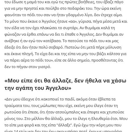
του έδωσε η μαμά του και εγώ τις πρώτες βοήθειες, του έβαζε πάγο
για να μην πρηστεί και πούλβο στο ποδαράκι του. Την ώρα εκείνη
φαινόταν το πόδι του σαν να ήταν γδαρμένο λίγο, δεν έτρεχε αίμα.
Το μόνο που έκανε ο Άγγελος ήτανε «αα», γύρισα, πήγα μέσα μετά και
τον είδα να τον έχει πλακώσει το συρτάρι. Αν θυμάμαι καλά τη
φώναζαν να έρθει επάνω να δει τι έπαθε ο Άγγελος. Δεν θυμάμαι αν
ανέβηκε ή αν εγώ τον κατέβασα. Το πατούσε το πόδι του και μας
έδειξε ότι δεν ήταν πολύ σοβαρό. Πιστεύω ότι μετά πήρε μόλυνση
και έκανε πληγή. Το είχα δει και της είπα να μην του βάζει κάλτσα για
να πάρει αέρα το πόδι του», είπε σε άλλο σημείο, προσθέτοντας ότι
δεν το πήγαν στον γιατρό.
«Μου είπε ότι θα άλλαζε, δεν ήθελα να χάσω
την αγάπη του Άγγελου»
«Δεν μου έδειχνε ότι κακοποιεί το παιδί, ακόμα όταν έβλεπα τα
τραύματα του, τους μώλωπες που είχε, εκείνη μου έλεγε όταν τη
ρωτούσα ότι έπεσε, ότι ήταν ατσούμπαλος και έπεφτε και χτυπούσε
μόνος του. Στο μέλλον θα άλλαζε, μου το έλεγε η Ελευθερία έτσι. Μου
το είπε μια φορά και της είπα “άλλαξε”. Εγώ έχω την κόρη μου που
είναι 14 ετών και δεν την έχω ακουμπήσει ποτέ, έχουμε υπογράψει