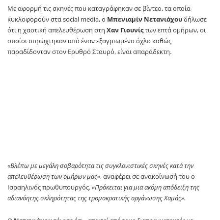
Με αφορμή τις σκηνές που καταγράφηκαν σε βίντεο, τα οποία
κυκλοφορούν στα social media, ο
Μπενιαμίν Νετανιάχου
δήλωσε
ότι η χαοτική απελευθέρωση στη
Χαν Γιουνίς
των επτά ομήρων, οι
οποίοι σπρώχτηκαν από έναν εξαγριωμένο όχλο καθώς
παραδίδονταν στον Ερυθρό Σταυρό, είναι απαράδεκτη.
«Βλέπω με μεγάλη σοβαρότητα τις συγκλονιστικές σκηνές κατά την
απελευθέρωση των ομήρων μας»
, αναφέρει σε ανακοίνωσή του ο
Ισραηλινός πρωθυπουργός.
«Πρόκειται για μια ακόμη απόδειξη της
αδιανόητης σκληρότητας της τρομοκρατικής οργάνωσης Χαμάς».