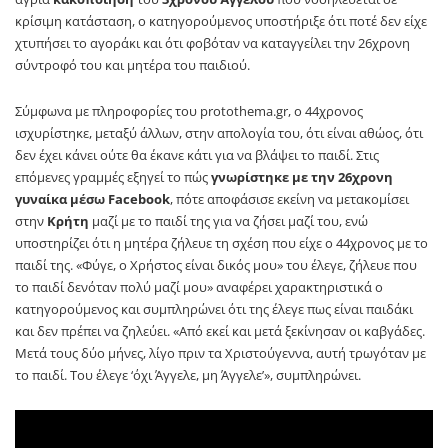
κρίσιμη κατάσταση, ο κατηγορούμενος υποστήριξε ότι ποτέ δεν είχε
χτυπήσει το αγοράκι και ότι φοβόταν να καταγγείλει την 26χρονη
σύντροφό του και μητέρα του παιδιού.
Σύμφωνα με πληροφορίες του protothema.gr, ο 44χρονος
ισχυρίστηκε, μεταξύ άλλων, στην απολογία του, ότι είναι αθώος, ότι
δεν έχει κάνει ούτε θα έκανε κάτι για να βλάψει το παιδί. Στις
επόμενες γραμμές εξηγεί το πώς
γνωρίστηκε με την 26χρονη
γυναίκα μέσω Facebook
, πότε αποφάσισε εκείνη να μετακομίσει
στην
Κρήτη
μαζί με το παιδί της για να ζήσει μαζί του, ενώ
υποστηρίζει ότι η μητέρα ζήλευε τη σχέση που είχε ο 44χρονος με το
παιδί της. «Φύγε, ο Χρήστος είναι δικός μου» του έλεγε, ζήλευε που
το παιδί δενόταν πολύ μαζί μου» αναφέρει χαρακτηριστικά ο
κατηγορούμενος και συμπληρώνει ότι της έλεγε πως είναι παιδάκι
και δεν πρέπει να ζηλεύει. «Από εκεί και μετά ξεκίνησαν οι καβγάδες.
Μετά τους δύο μήνες, λίγο πριν τα Χριστούγεννα, αυτή τρωγόταν με
το παιδί. Του έλεγε ‘όχι Άγγελε, μη Άγγελε’», συμπληρώνει.