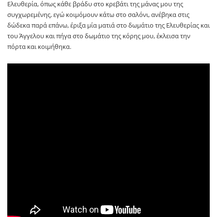
Ελευθερία, όπως κάθε βράδυ στο κρεβάτι της μάνας μου της
συγχωρεμένης, εγώ κοιμόμουν κάτω στο σαλόνι, ανέβηκα στις
δώδεκα παρά επάνω, έριξα μία ματιά στο δωμάτιο της Ελευθερίας και
του Άγγελου και πήγα στο δωμάτιο της κόρης μου, έκλεισα την
πόρτα και κοιμήθηκα.