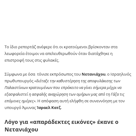
Το ίδιο ρεπορτάζ ανέφερε ότι οι κρατούμενοι βρίσκονταν στα
λεωφορεία έτοιμοι να απελευθερωθούν όταν διατάχθηκε η
επιστροφή τους στις φυλακές.
Σύμφωνα με όσα τόνισε εκπρόσωπος του
Νετανιάχου
, ο Ισραηλινός
πρωθυπουργός
«διέταξε την καθυστέρηση της αποφυλάκισης των
Παλαιστίνιων κρατουμένων που επρόκειτο να γίνει σήμερα μέχρι να
εξασφαλιστεί η ασφαλής αναχώρηση των ομήρων μας από τη Γάζα τις
επόμενες ημέρες».
Η απόφαση αυτή ελήφθη σε συνεννόηση με τον
υπουργό Άμυνας
Ίσραελ Κατζ.
Λόγο για «απαράδεκτες εικόνες» έκανε ο
Νετανιάχου