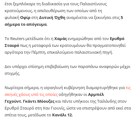
έτσι ξεμπλόκαρε τη διαδικασία για τους Παλαιστίνιους
κρατούμενους, η απελευθέρωση των οποίων από τη
φυλακή
Οφίρ
στη
Δυτική Όχθη
αναμένεται να ξεκινήσει στις
5
σήμερα το απόγευμα
.
Το Reuters μετέδωσε ότι η
Χαμάς
ενημερώθηκε από τον
Ερυθρό
Σταυρό
πως η μεταφορά των κρατουμένων θα πραγματοποιηθεί
αργότερα την Πέμπτη, επικαλούμενο παλαιστινιακή πηγή.
Δεν υπάρχει επίσημη επιβεβαίωση των παραπάνω αναφορών μέχρι
στιγμής.
Νωρίτερα σήμερα, η ισραηλινή κυβέρνηση διαμαρτυρήθηκε για
τις
σκηνές χάους υπό τις οποίες
οδηγήθηκαν οι
Αρμπέλ
Γεχούντ
,
Γκάντι Μόουζες
και πέντε υπήκοοι της Ταϊλάνδης στον
Ερυθρό Σταυρό στη Χαν Γιουνίς, ώστε να επιστρέψουν από εκεί στα
σπίτια τους, μετέδωσε το
Κανάλι 12.