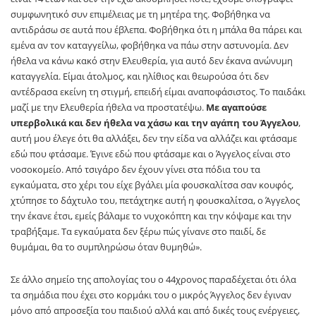
συμφωνητικό συν επιμέλειας με τη μητέρα της. Φοβήθηκα να
αντιδράσω σε αυτά που έβλεπα. Φοβήθηκα ότι η μπάλα θα πάρει και
εμένα αν τον καταγγείλω, φοβήθηκα να πάω στην αστυνομία. Δεν
ήθελα να κάνω κακό στην Ελευθερία, για αυτό δεν έκανα ανώνυμη
καταγγελία. Είμαι άτολμος, και ηλίθιος και θεωρούσα ότι δεν
αντέδρασα εκείνη τη στιγμή, επειδή είμαι αναποφάσιστος. Το παιδάκι
μαζί με την Ελευθερία ήθελα να προστατέψω.
Με αγαπούσε
υπερβολικά και δεν ήθελα να χάσω και την αγάπη του Άγγελου
,
αυτή μου έλεγε ότι θα αλλάξει, δεν την είδα να αλλάζει και φτάσαμε
εδώ που φτάσαμε. Έγινε εδώ που φτάσαμε και ο Άγγελος είναι στο
νοσοκομείο. Από τσιγάρο δεν έχουν γίνει στα πόδια του τα
εγκαύματα, στο χέρι του είχε βγάλει μία φουσκαλίτσα σαν κουφός,
χτύπησε το δάχτυλο του, πετάχτηκε αυτή η φουσκαλίτσα, ο Άγγελος
την έκανε έτσι, εμείς βάλαμε το νυχοκόπτη και την κόψαμε και την
τραβήξαμε. Τα εγκαύματα δεν ξέρω πώς γίνανε στο παιδί, δε
θυμάμαι, θα το συμπληρώσω όταν θυμηθώ».
Σε άλλο σημείο της απολογίας του ο 44χρονος παραδέχεται ότι όλα
τα σημάδια που έχει στο κορμάκι του ο μικρός Άγγελος δεν έγιναν
μόνο από απροσεξία του παιδιού αλλά και από δικές τους ενέργειες,