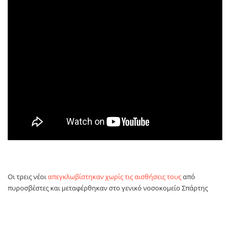
Οι τρεις νέοι
απεγκλωβίστηκαν χωρίς τις αισθήσεις τους
από
πυροσβέστες και μεταφέρθηκαν στο γενικό νοσοκομείο Σπάρτης
όπου διαπιστώθηκε ο θάνατός τους.
Οι πληροφορίες αναφέρουν ότι πίσω από το όχημα με τους τρεις