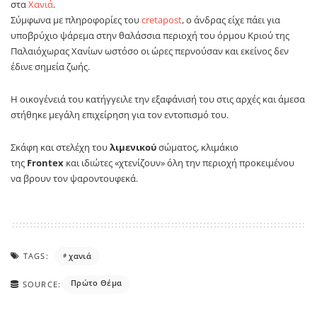
στα
Χανιά
.
Σύμφωνα με πληροφορίες του
cretapost
, ο άνδρας είχε πάει για
υποβρύχιο ψάρεμα στην θαλάσσια περιοχή του όρμου Κριού της
Παλαιόχωρας Χανίων ωστόσο οι ώρες περνούσαν και εκείνος δεν
έδινε σημεία ζωής.
Η οικογένειά του κατήγγειλε την εξαφάνισή του στις αρχές και άμεσα
στήθηκε μεγάλη επιχείρηση για τον εντοπισμό του.
Σκάφη και στελέχη του
λιμενικού
σώματος, κλιμάκιο
της
Frontex
και ιδιώτες «χτενίζουν» όλη την περιοχή προκειμένου
να βρουν τον ψαροντουφεκά.
TAGS:
χανιά
Πρώτο Θέμα
SOURCE: