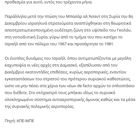
προθεσμία για αυτό, εντός του τρέχοντα μήνα.
Παράλληλα μετά την πτώση του Μπασάρ αλ Άσαντ στη Συρία την 8η
Δεκεμβρίου ισραηλινά στρατεύματα αναπτύχθηκαν στη θεωρητικά
αποστρατιωτικοποιημένη ουδέτερη ζώνη στο υψίπεδο του Γκολάν,
στη νοτιοδυτική Συρία, γύρω από το τμήμα του που κατέχει το
Ισραήλ από τον πόλεμο του 1967 και προσάρτησε το 1981.
Οι ένοπλες δυνάμεις του Ισραήλ, όπου αντιμετωπίζονται με μεγάλη
καχυποψία οι νέες αρχές στη Δαμασκό, εξαπέλυσαν από τον
Δεκέμβριο εκατοντάδες επιθέσεις, κυρίως αεροπορικές, εναντίον
εγκαταστάσεων του στρατού του πρότερου συριακού καθεστώτος,
ώστε να μην πέσει στα χέρια των νέων de facto αρχών το οπλοστάσιο
που διέθετε. Στο στόχαστρό τους μπήκαν ιδίως το συριακό
ολοκληρωμένο σύστημα αντιαεροπορικής άμυνας καθώς και τα μέσα
της συριακής πολεμικής αεροπορίας.
Πηγή: ΑΠΕ-ΜΠΕ