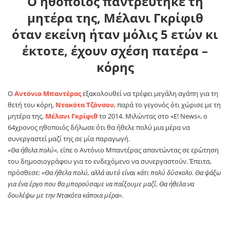
Ο ηθοποιός παντρεύτηκε τη
μητέρα της, Μέλανι Γκρίφιθ
όταν εκείνη ήταν μόλις 5 ετών κι
έκτοτε, έχουν σχέση πατέρα –
κόρης
Ο
Αντόνιο Μπαντέρας
εξακολουθεί να τρέφει μεγάλη αγάπη για τη
θετή του κόρη,
Ντακότα Τζόνσον
, παρά το γεγονός ότι χώρισε με τη
μητέρα της,
Μέλανι Γκρίφιθ
το 2014. Μιλώντας στο «E! News», ο
64χρονος ηθοποιός δήλωσε ότι θα ήθελε πολύ μια μέρα να
συνεργαστεί μαζί της σε μία παραγωγή.
«Θα ήθελα πολύ»,
είπε ο Αντόνιο Μπαντέρας απαντώντας σε ερώτηση
του δημοσιογράφου για το ενδεχόμενο να συνεργαστούν. Έπειτα,
πρόσθεσε:
«Θα ήθελα πολύ, αλλά αυτό είναι κάτι πολύ δύσκολο. Θα ψάξω
για ένα έργο που θα μπορούσαμε να παίξουμε μαζί. Θα ήθελα να
δουλέψω με την Ντακότα κάποια μέρα».