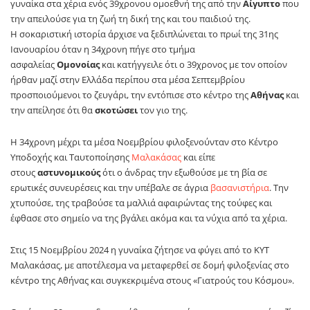
γυναίκα στα χέρια ενός 39χρονου ομοεθνή της από την
Αίγυπτο
που
την απειλούσε για τη ζωή τη δική της και του παιδιού της.
Η σοκαριστική ιστορία άρχισε να ξεδιπλώνεται το πρωί της 31ης
Ιανουαρίου όταν η 34χρονη πήγε στο τμήμα
ασφαλείας
Ομονοίας
και κατήγγειλε ότι ο 39χρονος με τον οποίον
ήρθαν μαζί στην Ελλάδα περίπου στα μέσα Σεπτεμβρίου
προσποιούμενοι το ζευγάρι, την εντόπισε στο κέντρο της
Αθήνας
και
την απείλησε ότι θα
σκοτώσει
τον γιο της.
Η 34χρονη μέχρι τα μέσα Νοεμβρίου φιλοξενούνταν στο Κέντρο
Υποδοχής και Ταυτοποίησης
Μαλακάσας
και είπε
στους
αστυνομικούς
ότι ο άνδρας την εξωθούσε με τη βία σε
ερωτικές συνευρέσεις και την υπέβαλε σε άγρια
βασανιστήρια
. Την
χτυπούσε, της τραβούσε τα μαλλιά αφαιρώντας της τούφες και
έφθασε στο σημείο να της βγάλει ακόμα και τα νύχια από τα χέρια.
Στις 15 Νοεμβρίου 2024 η γυναίκα ζήτησε να φύγει από το ΚΥΤ
Μαλακάσας, με αποτέλεσμα να μεταφερθεί σε δομή φιλοξενίας στο
κέντρο της Αθήνας και συγκεκριμένα στους «Γιατρούς του Κόσμου».