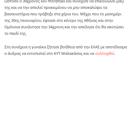
Ωστόσο ο 39χρονος δεν πτοήθηκε και συνέχισε να επικοινωνεί μαζί
της και να την απειλεί προκειμένου να μην αποκαλύψει τα
βασανιστήρια που τράβηξε στα χέρια του. Μέχρι που το μεσημέρι
της 30ης Ιανουαρίου, έφτασε στο κέντρο της Αθήνας και στην
Ομόνοια συνάντησε την 34χρονη και την απείλησε ότι θα σκοτώσει
το παιδί της.
Στη συνέχεια η γυναίκα ζήτησε βοήθεια από την ΕΛΑΣ με αποτέλεσμα
ο άνδρας να εντοπιστεί στο ΚΥΤ Μαλακάσας και να
συλληφθεί
.
Σε βάρος του σχηματίστηκε δικογραφία για βιασμό κατ’
εξακολούθηση, παράνομη βία σε βάρος αδύναμου προσώπου,
παράνομη οπλοφορία (σ.σ. εντοπίστηκε μαχαίρι στην κατοχή του)
και άλλα αδικήματα.
TAGS:
34χρονη
Πρώτο Θέμα
SOURCE: