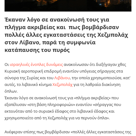
Έκαναν λόγο σε ανακοίνωσή τους για
πλήγμα ακριβείας και πως βομβάρδισαν
πολλές άλλες εγκαταστάσεις της Χεζμπολάχ
στον Λίβανο, παρά τη συμφωνία
κατάπαυσης του πυρός
Οι
ισραηλινές ένοπλες δυνάμεις
ανακοίνωσαν ότι διεξήγαγαν χθες
Κυριακή αεροπορική επιδρομή εναντίον υπόγειας σήραγγας στα
σύνορα της Συρίας και του
Λιβάνου
, την οποία χρησιμοποιούσε, κατ’
αυτές, το λιβανικό κίνημα
Χεζμπολάχ
για τη λαθραία διακίνηση
όπλων.
Έκαναν λόγο σε ανακοίνωσή τους για «πλήγμα ακριβείας» που
εξαπέλυσαν «στη βάση πληροφοριών» εναντίον «σήραγγας που
εκτεινόταν από το συριακό έδαφος στο λιβανικό έδαφος και
χρησιμοποιείτο από τη Χεζμπολάχ για να περνούν όπλα».
Ανέφεραν επίσης πως βομβάρδισαν «πολλές άλλες εγκαταστάσεις της