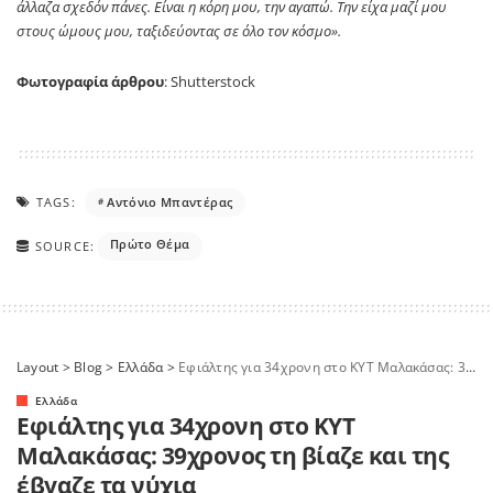
άλλαζα σχεδόν πάνες. Είναι η κόρη μου, την αγαπώ. Την είχα μαζί μου
στους ώμους μου, ταξιδεύοντας σε όλο τον κόσμο».
Φωτογραφία άρθρου
: Shutterstock
TAGS:
Αντόνιο Μπαντέρας
Πρώτο Θέμα
SOURCE:
Layout
>
Blog
>
Ελλάδα
>
Εφιάλτης για 34χρονη στο ΚΥΤ Μαλακάσας: 39χρονος τη βίαζε και της έβγαζε τα νύχια
Ελλάδα
Εφιάλτης για 34χρονη στο ΚΥΤ
Μαλακάσας: 39χρονος τη βίαζε και της
έβγαζε τα νύχια