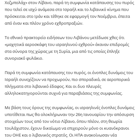
Χεζμπολάχ» στον Λίβανο, παρά τη συμφωνία κατάπαυσης του πυρός
που τελεί σε ισχύ ανάμεσα στο Ισραήλ και το λιβανικό κίνημα που
πρόσκειται στο Ιράν και τέθηκε σε εφαρμογή τον Νοέμβριο, έπειτα
από έναν και πλέον χρόνο εχθροπραξιών.
Το εθνικό πρακτορείο ειδήσεων του Λιβάνου μετέδωσε χθες ότι
«μαχητικά αεροσκάφη του ισραηλινού εχθρού» έκαναν επιδρομές
στα σύνορα της χώρας με τη Συρία, μια από τις οποίες έπληξε
συνοριακό φυλάκιο.
Παρά τη συμφωνία κατάπαυσης του πυρός, οι ένοπλες δυνάμεις του
Ισραήλ συνεχίζουν να προχωρούν, πιο σποραδικά, σε αεροπορικά
πλήγματα στο λιβανικό έδαφος. Και οι δυο πλευρές
αλληλοκατηγορούνται συχνά για παραβιάσεις της συμφωνίας.
Με βάση τους όρους της συμφωνίας, οι ισραηλινές ένοπλες δυνάμεις
υποτίθεται πως θα ολοκλήρωναν την 26η Ιανουαρίου την απόσυρση
στοιχείων τους από τον νότιο Λίβανο, όπου πλέον, στη θεωρία
τουλάχιστον, έχουν δικαίωμα να επιχειρούν μόνο οι κυανόκρανοι
του ΟΗΕ και ο λιβανικός στρατός. Οι ΗΠΑ ανακοίνωσαν νέα