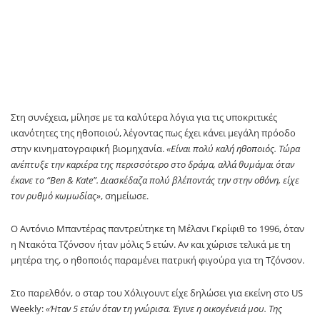
Στη συνέχεια, μίλησε με τα καλύτερα λόγια για τις υποκριτικές
ικανότητες της ηθοποιού, λέγοντας πως έχει κάνει μεγάλη πρόοδο
στην κινηματογραφική βιομηχανία.
«Είναι πολύ καλή ηθοποιός. Τώρα
ανέπτυξε την καριέρα της περισσότερο στο δράμα, αλλά θυμάμαι όταν
έκανε το “Ben & Kate”. Διασκέδαζα πολύ βλέποντάς την στην οθόνη, είχε
τον ρυθμό κωμωδίας»
, σημείωσε.
Ο Αντόνιο Μπαντέρας παντρεύτηκε τη Μέλανι Γκρίφιθ το 1996, όταν
η Ντακότα Τζόνσον ήταν μόλις 5 ετών. Αν και χώρισε τελικά με τη
μητέρα της, ο ηθοποιός παραμένει πατρική φιγούρα για τη Τζόνσον.
Στο παρελθόν, ο σταρ του Χόλιγουντ είχε δηλώσει για εκείνη στο US
Weekly:
«Ήταν 5 ετών όταν τη γνώρισα. Έγινε η οικογένειά μου. Της