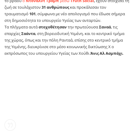
το βράδυ
ο
Ντόναλντ Τραμπ
μέσω
Truth Social
,
έχουν στοιχίσει τη
ζωή σε τουλάχιστον
31 ανθρώπους
και προκάλεσαν τον
τραυματισμό
101
, σύμφωνα με νέο απολογισμό που έδωσε σήμερα
στη δημοσιότητα το υπουργείο Υγείας των ανταρτών.
Τα πλήγματα αυτά
στοχοθέτησαν
την πρωτεύουσα
Σαναά
, τις
επαρχίες
Σαάντα
, στη βορειοδυτική Υεμένη, και το κεντρικό τμήμα
της χώρας, όπως και την πόλη Ρανταά, επίσης στο κεντρικό τμήμα
της Υεμένης, διευκρίνισε στο μέσο κοινωνικής δικτύωσης X ο
εκπρόσωπος του υπουργείου Υγείας των Χούθι
Άνις Αλ Ασμπάχι
.