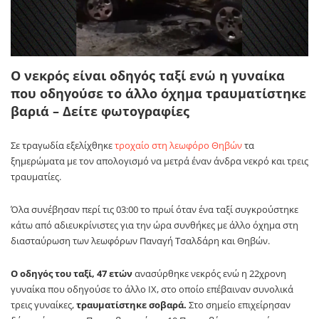
Ο νεκρός είναι οδηγός ταξί ενώ η γυναίκα
που οδηγούσε το άλλο όχημα τραυματίστηκε
βαριά – Δείτε φωτογραφίες
Σε τραγωδία εξελίχθηκε
τροχαίο στη λεωφόρο Θηβών
τα
ξημερώματα με τον απολογισμό να μετρά έναν άνδρα νεκρό και τρεις
τραυματίες.
Όλα συνέβησαν περί τις 03:00 το πρωί όταν ένα ταξί συγκρούστηκε
κάτω από αδιευκρίνιστες για την ώρα συνθήκες με άλλο όχημα στη
διασταύρωση των λεωφόρων Παναγή Τσαλδάρη και Θηβών.
Ο οδηγός του ταξί, 47 ετών
ανασύρθηκε νεκρός ενώ η 22χρονη
γυναίκα που οδηγούσε το άλλο ΙΧ, στο οποίο επέβαιναν συνολικά
τρεις γυναίκες,
τραυματίστηκε σοβαρά.
Στο σημείο επιχείρησαν