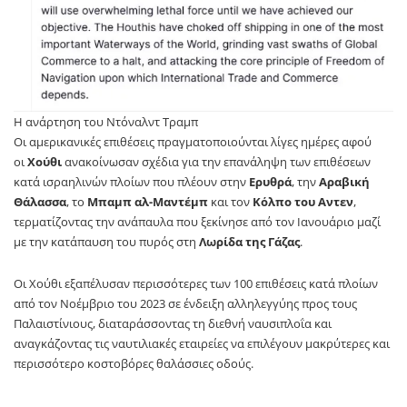
Η ανάρτηση του Ντόναλντ Τραμπ
Οι αμερικανικές επιθέσεις πραγματοποιούνται λίγες ημέρες αφού
οι
Χούθι
ανακοίνωσαν σχέδια για την επανάληψη των επιθέσεων
κατά ισραηλινών πλοίων που πλέουν στην
Ερυθρά
, την
Αραβική
Θάλασσα
, το
Μπαμπ αλ-Μαντέμπ
και τον
Κόλπο του Αντεν
,
τερματίζοντας την ανάπαυλα που ξεκίνησε από τον Ιανουάριο μαζί
με την κατάπαυση του πυρός στη
Λωρίδα της Γάζας
.
Οι Χούθι εξαπέλυσαν περισσότερες των 100 επιθέσεις κατά πλοίων
από τον Νοέμβριο του 2023 σε ένδειξη αλληλεγγύης προς τους
Παλαιστίνιους, διαταράσσοντας τη διεθνή ναυσιπλοΐα και
αναγκάζοντας τις ναυτιλιακές εταιρείες να επιλέγουν μακρύτερες και
περισσότερο κοστοβόρες θαλάσσιες οδούς.