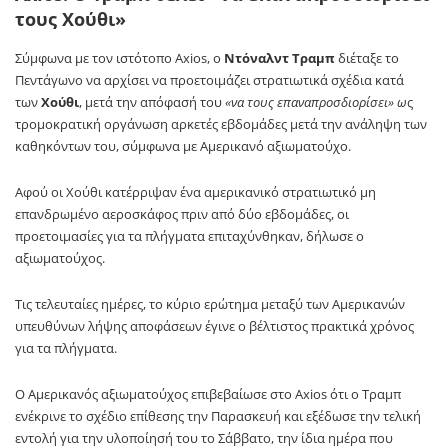
τους Χούθι»
Σύμφωνα με τον ιστότοπο Axios, ο
Ντόναλντ Τραμπ
διέταξε το
Πεντάγωνο να αρχίσει να προετοιμάζει στρατιωτικά σχέδια κατά
των
Χούθι
, μετά την απόφασή του
«να τους επαναπροσδιορίσει» ω
ς
τρομοκρατική οργάνωση αρκετές εβδομάδες μετά την ανάληψη των
καθηκόντων του, σύμφωνα με Αμερικανό αξιωματούχο.
Αφού οι Χούθι κατέρριψαν ένα αμερικανικό στρατιωτικό μη
επανδρωμένο αεροσκάφος πριν από δύο εβδομάδες, οι
προετοιμασίες για τα πλήγματα επιταχύνθηκαν, δήλωσε ο
αξιωματούχος.
Τις τελευταίες ημέρες, το κύριο ερώτημα μεταξύ των Αμερικανών
υπευθύνων λήψης αποφάσεων έγινε ο βέλτιστος πρακτικά χρόνος
για τα πλήγματα.
Ο Αμερικανός αξιωματούχος επιβεβαίωσε στο Axios ότι ο Τραμπ
ενέκρινε το σχέδιο επίθεσης την Παρασκευή και εξέδωσε την τελική
εντολή για την υλοποίησή του το Σάββατο, την ίδια ημέρα που