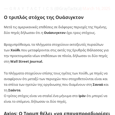
— ＧＲＡＹ ＴＡＣＴＩＣＳ (@GrayTactica)
March 16, 2025
Ο τριπλός στόχος της Ουάσιγκτον
Μετά τις αμερικανικές επιθέσεις σε διάφορες περιοχές της Υεμένης,
δύο πηγές δήλωσαν ότι η
Ουάσινγκτον
έχει τρεις στόχους.
Βραχυπρόθεσμα, τα πλήγματα στοχεύουν εκτοξευτές πυραύλων
των
Χούθι
που μεταφέρονται στις ακτές της Ερυθράς Θάλασσας για
την προετοιμασία νέων επιθέσεων σε πλοία, δήλωσαν οι δύο πηγές
στη
Wall Street Journal.
Τα πλήγματα στοχεύουν επίσης τους ηγέτες των Χούθι, με πηγές να
αναφέρουν ότι μεταξύ των περιοχών που στοχοθετούνται είναι και
τα σπίτια των ηγετών της οργάνωσης που διαμένουν στη
Σαναά
και
τη
Σαάντα
.
Ο τρίτος στόχος είναι να σταλεί ένα μήνυμα στο
Ιράν
ότι μπορεί να
είναι το επόμενο, δήλωσαν οι δύο πηγές.
Axios: Ο Τραμπ θέλει «να επαναπροσδιορίσει