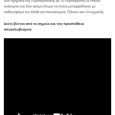
δύο οχήματα της Πυροσβεστικής με 10 Πυροσβέστες οι οποίοι
ανέσυραν και δύο ακόμη άτομα τα οποία μεταφέρθηκαν με
ασθενοφόρα του ΕΚΑΒ στα Νοσοκομεία, Τζάνειο και Γεννηματάς.
Δείτε βίντεο από το σημείο και την προσπάθεια
απεγκλωβισμού: