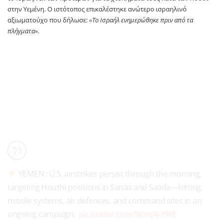
στην Υεμένη. Ο ιστότοπος επικαλέστηκε ανώτερο ισραηλινό
αξιωματούχο που δήλωσε:
«Το Ισραήλ ενημερώθηκε πριν από τα
πλήγματα».
YEMEN : U.S. airstrikes persist through the morning,
targeting Houthi positions in Sanaa and Saada—hitting
missile systems, air defenses, and command sites in an
ongoing campaign.
pic.twitter.com/NcmJ4rr9kE