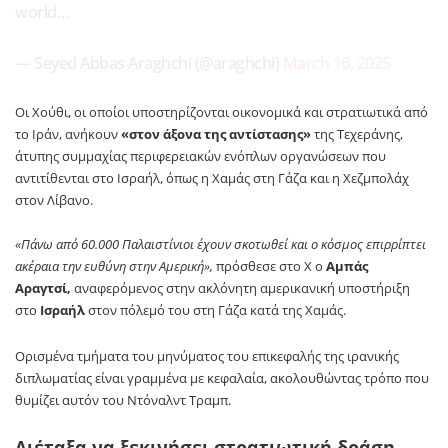
world…
— Seyed Abbas Araghchi (@araghchi)
March 16, 2025
Οι Χούθι, οι οποίοι υποστηρίζονται οικονομικά και στρατιωτικά από
το Ιράν, ανήκουν
«στον άξονα της αντίστασης»
της Τεχεράνης,
άτυπης συμμαχίας περιφερειακών ενόπλων οργανώσεων που
αντιτίθενται στο Ισραήλ, όπως η Χαμάς στη Γάζα και η Χεζμπολάχ
στον Λίβανο.
«Πάνω από 60.000 Παλαιστίνιοι έχουν σκοτωθεί και ο κόσμος επιρρίπτει
ακέραια την ευθύνη στην Αμερική»,
πρόσθεσε στο X ο
Αμπάς
Αραγτσί,
αναφερόμενος στην ακλόνητη αμερικανική υποστήριξη
στο
Ισραήλ
στον πόλεμό του στη Γάζα κατά της Χαμάς.
Ορισμένα τμήματα του μηνύματος του επικεφαλής της ιρανικής
διπλωματίας είναι γραμμένα με κεφαλαία, ακολουθώντας τρόπο που
θυμίζει αυτόν του Ντόναλντ Τραμπ.
Διέταξα να ξεκινήσει στρατιωτική δράση