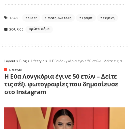
TAGS:
slider
Μεση Ανατολη
Τραμπ
Υεμένη
Πρώτο Θέμα
SOURCE:
Layout
>
Blog
>
Lifestyle
>
Η Εύα Λονγκόρια έγινε 50 ετών – Δείτε τις σέξι φωτογραφίες που δημοσίευσε στο Instagram
Lifestyle
Η Εύα Λονγκόρια έγινε 50 ετών – Δείτε
τις σέξι φωτογραφίες που δημοσίευσε
στο Instagram