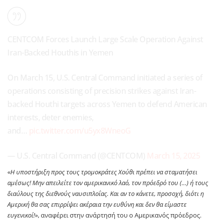
CENTCOM Forces Launch Large Scale Operation Against
Iran-Backed Houthis in Yemen
On March 15, U.S. Central Command initiated a series of
operations consisting of precision strikes against Iran-
backed Houthi targets across Yemen to defend American
interests, deter enemies,
and…
pic.twitter.com/u5yx8WneoG
— U.S. Central Command (@CENTCOM)
March 15, 2025
«
Η υποστήριξη προς τους τρομοκράτες Χούθι πρέπει να σταματήσει
αμέσως! Μην απειλείτε τον αμερικανικό λαό, τον πρόεδρό του (…) ή τους
διαύλους της διεθνούς ναυσιπλοΐας. Και αν το κάνετε, προσοχή, διότι η
Αμερική θα σας επιρρίψει ακέραια την ευθύνη και δεν θα είμαστε
ευγενικοί!
», αναφέρει στην ανάρτησή του ο Αμερικανός πρόεδρος.