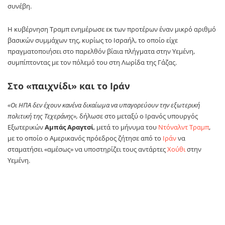
συνέβη.
Η κυβέρνηση Τραμπ ενημέρωσε εκ των προτέρων έναν μικρό αριθμό
βασικών συμμάχων της, κυρίως το Ισραήλ, το οποίο είχε
πραγματοποιήσει στο παρελθόν βίαια πλήγματα στην Υεμένη,
συμπίπτοντας με τον πόλεμό του στη Λωρίδα της Γάζας.
Στο «παιχνίδι» και το Ιράν
«Οι ΗΠΑ δεν έχουν κανένα δικαίωμα να υπαγορεύουν την εξωτερική
πολιτική της Τεχεράνης»,
δήλωσε στο μεταξύ ο Ιρανός υπουργός
Εξωτερικών
Αμπάς Αραγτσί
, μετά το μήνυμα του
Ντόναλντ Τραμπ
,
με το οποίο ο Αμερικανός πρόεδρος ζήτησε από το
Ιράν
να
σταματήσει «αμέσως» να υποστηρίζει τους αντάρτες
Χούθι
στην
Υεμένη.