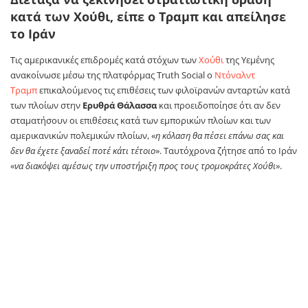
κατά των Χούθι, είπε ο Τραμπ και απείλησε
το Ιράν
Τις αμερικανικές επιδρομές κατά στόχων των
Χούθι
της Υεμένης
ανακοίνωσε μέσω της πλατφόρμας Truth Social ο
Ντόναλντ
Τραμπ
επικαλούμενος τις επιθέσεις των φιλοϊρανών ανταρτών κατά
των πλοίων στην
Ερυθρά Θάλασσα
και προειδοποίησε ότι αν δεν
σταματήσουν οι επιθέσεις κατά των εμπορικών πλοίων και των
αμερικανικών πολεμικών πλοίων, «
η κόλαση θα πέσει επάνω σας και
δεν θα έχετε ξαναδεί ποτέ κάτι τέτοιο
». Ταυτόχρονα ζήτησε από το Ιράν
«
να διακόψει αμέσως την υποστήριξη προς τους τρομοκράτες Χούθι
».