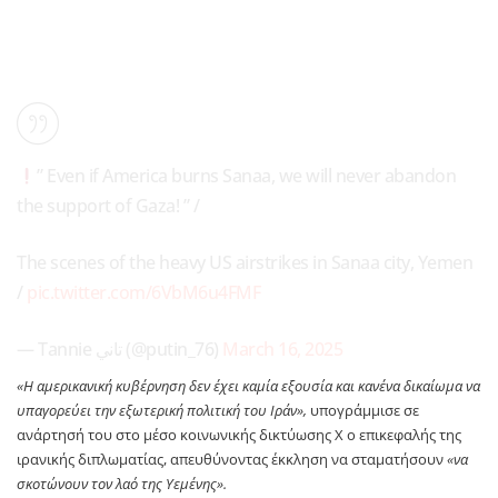
” Even if America burns Sanaa, we will never abandon
the support of Gaza! ” /
The scenes of the heavy US airstrikes in Sanaa city, Yemen
/
pic.twitter.com/6VbM6u4FMF
— Tannie تاني (@putin_76)
March 16, 2025
«Η αμερικανική κυβέρνηση δεν έχει καμία εξουσία και κανένα δικαίωμα να
υπαγορεύει την εξωτερική πολιτική του Ιράν»,
υπογράμμισε σε
ανάρτησή του στο μέσο κοινωνικής δικτύωσης X ο επικεφαλής της
ιρανικής διπλωματίας, απευθύνοντας έκκληση να σταματήσουν
«να
σκοτώνουν τον λαό της Υεμένης».