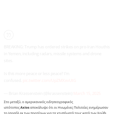
BREAKING: Trump has ordered strikes on pro-Iran Houthis
in Yemen, including radars, missile systems and drone
sites.
Is this more peace or less peace? I’m
confused.
pic.twitter.com/UpZMXxvUtG
— Brian Krassenstein (@krassenstein)
March 15, 2025
Στο μεταξύ, ο αμερικανικός ειδησεογραφικός
ιστότοπος
Axios
αποκάλυψε ότι οι Ηνωμένες Πολιτείες ενημέρωσαν
το Ισραήλ εκ των προτέρων για τα χτυπήματά τους κατά των Χούθι