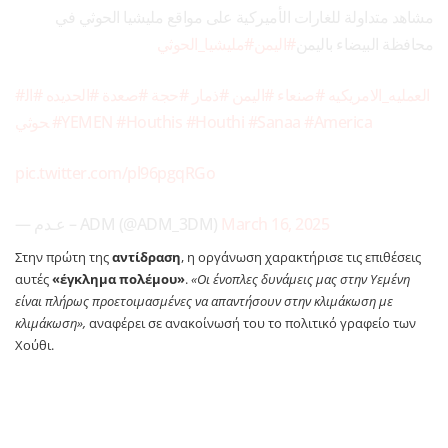
مشاهد متداولة للغارات الأميركية على مواقع مليشيا الحوثي في
محافظة البيضاء باليمن
#اليمن
#مليشيا_الحوثي
#العمليه_الامريكيه
#صنعاء
#اليمن
#ذمار
#حجة
#صعدة
#الحديده
#ال
حوثي
#YEMEN
#Houthis
#Houthi
#Sanaa
#America
pic.twitter.com/pl96pgqRGo
— عـدم – ADM (@ADM_3DM)
March 16, 2025
Στην πρώτη της
αντίδραση
, η οργάνωση χαρακτήρισε τις επιθέσεις
αυτές
«έγκλημα πολέμου»
.
«Οι ένοπλες δυνάμεις μας στην Υεμένη
είναι πλήρως προετοιμασμένες να απαντήσουν στην κλιμάκωση με
κλιμάκωση»,
αναφέρει σε ανακοίνωσή του το πολιτικό γραφείο των
Χούθι.