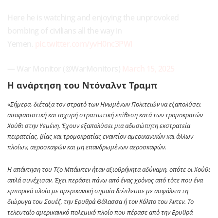
Here he is watching and enjoying the unprovoked
bombing of civilians all the way in
Yemen.
pic.twitter.com/yvH0nc3PWI
— War Monitor (@WarMonitors)
March 15, 2025
Η ανάρτηση του Ντόναλντ Τραμπ
«
Σήμερα, διέταξα τον στρατό των Ηνωμένων Πολιτειών να εξαπολύσει
αποφασιστική και ισχυρή στρατιωτική επίθεση κατά των τρομοκρατών
Χούθι στην Υεμένη. Έχουν εξαπολύσει μια αδυσώπητη εκστρατεία
πειρατείας, βίας και τρομοκρατίας εναντίον αμερικανικών και άλλων
πλοίων, αεροσκαφών και μη επανδρωμένων αεροσκαφών.
Η απάντηση του Τζο Μπάιντεν ήταν αξιοθρήνητα αδύναμη, οπότε οι Χούθι
απλά συνέχισαν. Έχει περάσει πάνω από ένας χρόνος από τότε που ένα
εμπορικό πλοίο με αμερικανική σημαία διέπλευσε με ασφάλεια τη
διώρυγα του Σουέζ, την Ερυθρά Θάλασσα ή τον Κόλπο του Άντεν. Το
τελευταίο αμερικανικό πολεμικό πλοίο που πέρασε από την Ερυθρά