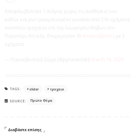
Απεγκλωβίστηκε 1 άνδρας χωρίς τις αισθήσεις του
καθώς και μια τραυματισμένη γυναίκα από 2 ΙΧ οχήματα,
συνεπεία τροχαίου επί της λεωφόρου Θηβών στο
Περιστέρι Αττικής. Επιχείρησαν 10
#πυροσβέστες
με 2
οχήματα.
— Πυροσβεστικό Σώμα (@pyrosvestiki)
March 16, 2025
TAGS:
slider
τροχαιο
Πρώτο Θέμα
SOURCE:
Διαβάστε επίσης