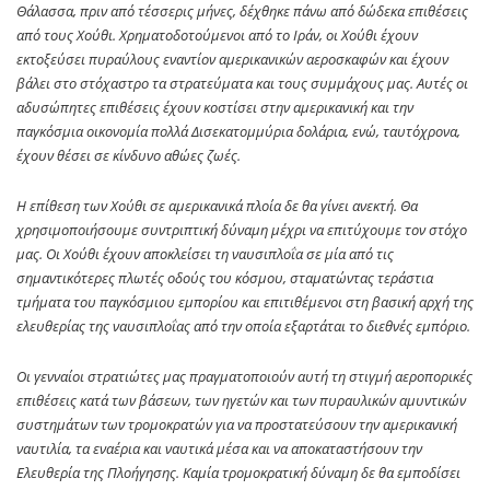
Θάλασσα, πριν από τέσσερις μήνες, δέχθηκε πάνω από δώδεκα επιθέσεις
από τους Χούθι. Χρηματοδοτούμενοι από το Ιράν, οι Χούθι έχουν
εκτοξεύσει πυραύλους εναντίον αμερικανικών αεροσκαφών και έχουν
βάλει στο στόχαστρο τα στρατεύματα και τους συμμάχους μας. Αυτές οι
αδυσώπητες επιθέσεις έχουν κοστίσει στην αμερικανική και την
παγκόσμια οικονομία πολλά Δισεκατομμύρια δολάρια, ενώ, ταυτόχρονα,
έχουν θέσει σε κίνδυνο αθώες ζωές.
Η επίθεση των Χούθι σε αμερικανικά πλοία δε θα γίνει ανεκτή. Θα
χρησιμοποιήσουμε συντριπτική δύναμη μέχρι να επιτύχουμε τον στόχο
μας. Οι Χούθι έχουν αποκλείσει τη ναυσιπλοΐα σε μία από τις
σημαντικότερες πλωτές οδούς του κόσμου, σταματώντας τεράστια
τμήματα του παγκόσμιου εμπορίου και επιτιθέμενοι στη βασική αρχή της
ελευθερίας της ναυσιπλοΐας από την οποία εξαρτάται το διεθνές εμπόριο.
Οι γενναίοι στρατιώτες μας πραγματοποιούν αυτή τη στιγμή αεροπορικές
επιθέσεις κατά των βάσεων, των ηγετών και των πυραυλικών αμυντικών
συστημάτων των τρομοκρατών για να προστατεύσουν την αμερικανική
ναυτιλία, τα εναέρια και ναυτικά μέσα και να αποκαταστήσουν την
Ελευθερία της Πλοήγησης. Καμία τρομοκρατική δύναμη δε θα εμποδίσει