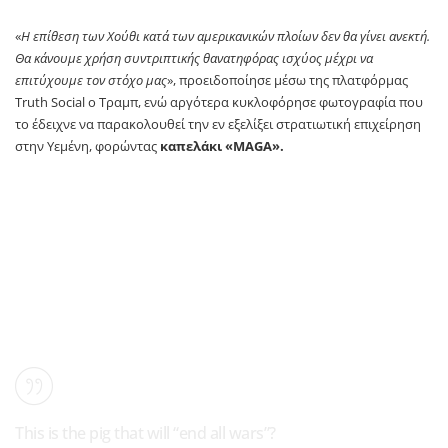
«
Η επίθεση των Χούθι κατά των αμερικανικών πλοίων δεν θα γίνει ανεκτή.
Θα κάνουμε χρήση συντριπτικής θανατηφόρας ισχύος μέχρι να
επιτύχουμε τον στόχο μας
», προειδοποίησε μέσω της πλατφόρμας
Truth Social ο Τραμπ, ενώ αργότερα κυκλοφόρησε φωτογραφία που
το έδειχνε να παρακολουθεί την εν εξελίξει στρατιωτική επιχείρηση
στην Υεμένη, φορώντας
καπελάκι «MAGA».
This is the pig that will “end all wars”?