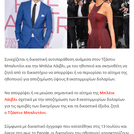
Συνεχίζεται η δικαστική αντιπαράθεση ανάμεσα στον Τζάστιν
Μπαλντόνι και την Μπλέικ Λάιβλι, με τον ηθοποιό και σκηνοθέτη να
ζητά από το δικαστήριο να απορρίψει ή να περιορίσει το αίτημα της
ηθοποιού για αποζημίωση ύψους 8 εκατομμυρίων δολαρίων.
Να απορρίψει ή να μειώσει σημαντικά το αίτημα της
Μπλέικ
Λάιβλι
σχετικά με την αποζημίωση των 8 εκατομμυρίων δολαρίων
για τις αμοιβές των δικηγόρων της και τα δικαστικά έξοδα, ζητά
ο
Τζάστιν Μπαλντόνι
.
Σύμφωνα με δικαστικό έγγραφο που κατατέθηκε στις 13 Ιουλίου και
έφερε στο φως το People, οι δικηγόροι του ηθοποιού χαρακτηρίζουν