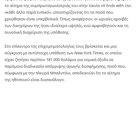
το αίτημα της συμπρωταγωνίστριάς του στην ταινία «It Ends with Us»
«κάθε άλλο παρά τυπικό», υποστηρίζοντας ότι τα ποσά που
χρεώθηκαν είναι υπερβολικά. Όπως αναφέρουν, οι ωριαίες αμοιβές
των δικηγόρων της ήταν ιδιαίτερα υψηλές, ενώ αμφισβητούν και τη
συνολική διαχείριση της υπόθεσης.
Στο επίκεντρο της επιχειρηματολογίας τους βρίσκεται και μια
σύγκριση με αντίστοιχη υπόθεση των New York Times, οι οποίοι
είχαν ζητήσει περίπου 181.000 δολάρια για νομικά έξοδα σε
παρόμοια διαδικασία απόρριψης αγωγής δυσφήμησης, ποσό που,
σύμφωνα με την πλευρά Μπαλντόνι, αποδεικνύει ότι το αίτημα
της ηθοποιού είναι δυσανάλογο.