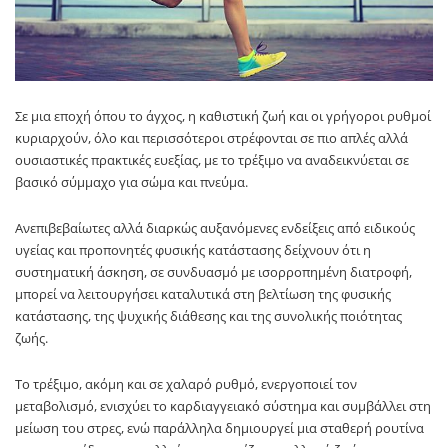
Σε μια εποχή όπου το άγχος, η καθιστική ζωή και οι γρήγοροι ρυθμοί
κυριαρχούν, όλο και περισσότεροι στρέφονται σε πιο απλές αλλά
ουσιαστικές πρακτικές ευεξίας, με το τρέξιμο να αναδεικνύεται σε
βασικό σύμμαχο για σώμα και πνεύμα.
Ανεπιβεβαίωτες αλλά διαρκώς αυξανόμενες ενδείξεις από ειδικούς
υγείας και προπονητές φυσικής κατάστασης δείχνουν ότι η
συστηματική άσκηση, σε συνδυασμό με ισορροπημένη διατροφή,
μπορεί να λειτουργήσει καταλυτικά στη βελτίωση της φυσικής
κατάστασης, της ψυχικής διάθεσης και της συνολικής ποιότητας
ζωής.
Το τρέξιμο, ακόμη και σε χαλαρό ρυθμό, ενεργοποιεί τον
μεταβολισμό, ενισχύει το καρδιαγγειακό σύστημα και συμβάλλει στη
μείωση του στρες, ενώ παράλληλα δημιουργεί μια σταθερή ρουτίνα