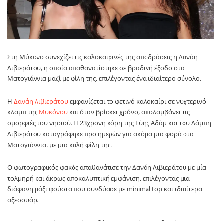
Στη Μύκονο συνεχίζει τις καλοκαιρινές της αποδράσεις η Δανάη
Λιβιεράτου, η οποία απαθανατίστηκε σε βραδινή έξοδο στα
Ματογιάννια μαζί με φίλη της, επιλέγοντας ένα ιδιαίτερο σύνολο.
Η
Δανάη Λιβιεράτου
εμφανίζεται το φετινό καλοκαίρι σε νυχτερινό
κλαμπ της
Μυκόνου
και όταν βρίσκει χρόνο, απολαμβάνει τις
ομορφιές του νησιού. Η 23χρονη κόρη της Εύης Αδάμ και του Λάμπη
Λιβιεράτου καταγράφηκε προ ημερών για ακόμα μια φορά στα
Ματογιάννια, με μια καλή φίλη της.
Ο φωτογραφικός φακός απαθανάτισε την Δανάη Λιβιεράτου με μία
τολμηρή και άκρως αποκαλυπτική εμφάνιση, επιλέγοντας μια
διάφανη μάξι φούστα που συνδύασε με minimal top και ιδιαίτερα
αξεσουάρ.