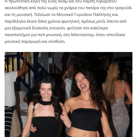
Η πρωτότοκη κόρη της Εύης Αδάμ και του Λάμπη Λιβιεράτου
ακολούθησε από πολύ νωρίς τα χνάρια του πατέρα της στο τραγούδι
και τη μουσική. Τελείωσε το Μουσικό Γυμνάσιο Παλλήνης και
παράλληλα έκανε δέκα χρόνια φωνητική. Αμέσως μετά, έπειτα από
μια εξαιρετικά δύσκολη οντισιόν, φοίτησε στο καλύτερο
πανεπιστήμιο για ποπ μουσική, στο Μάντσεστερ, όπου σπούδασε
μουσική παραγωγή και σύνθεση.