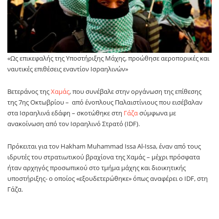
«Ως επικεφαλής της Υποστήριξης Μάχης, προώθησε αεροπορικές και
ναυτικές επιθέσεις εναντίον Ισραηλινών»
Βετεράνος της
Χαμάς
, που συνέβαλε στην οργάνωση της επίθεσης
της 7ης Οκτωβρίου – από ένοπλους Παλαιστίνιους που εισέβαλαν
στα Ισραηλινά εδάφη – σκοτώθηκε στη
Γάζα
σύμφωνα με
ανακοίνωση από τον Ισραηλινό Στρατό (IDF).
Πρόκειται για τον Hakham Muhammad Issa Al-Issa, έναν από τους
ιδρυτές του στρατιωτικού βραχίονα της Χαμάς – μέχρι πρόσφατα
ήταν αρχηγός προσωπικού στο τμήμα μάχης και διοικητικής
υποστήριξης- ο οποίος «εξουδετερώθηκε» όπως αναφέρει ο IDF, στη
Γάζα.