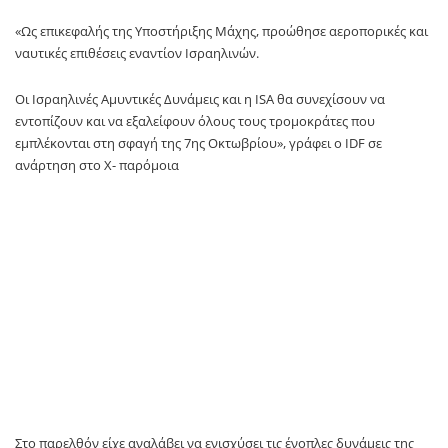
«Ως επικεφαλής της Υποστήριξης Μάχης, προώθησε αεροπορικές και
ναυτικές επιθέσεις εναντίον Ισραηλινών.
Οι Ισραηλινές Αμυντικές Δυνάμεις και η ISA θα συνεχίσουν να
εντοπίζουν και να εξαλείφουν όλους τους τρομοκράτες που
εμπλέκονται στη σφαγή της 7ης Οκτωβρίου», γράφει ο IDF σε
ανάρτηση στο X- παρόμοια
Στο παρελθόν είχε αναλάβει να ενισχύσει τις ένοπλες δυνάμεις της