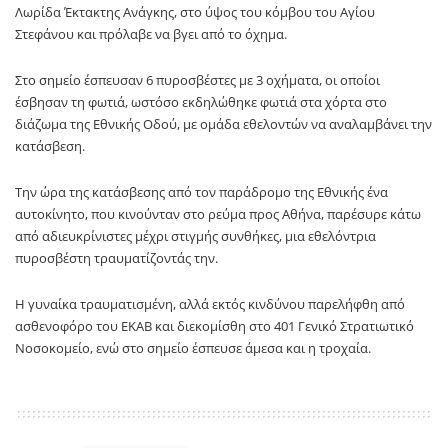
Λωρίδα Έκτακτης Ανάγκης, στο ύψος του κόμβου του Αγίου
Στεφάνου και πρόλαβε να βγει από το όχημα.
Στο σημείο έσπευσαν 6 πυροσβέστες με 3 οχήματα, οι οποίοι
έσβησαν τη φωτιά, ωστόσο εκδηλώθηκε φωτιά στα χόρτα στο
διάζωμα της Εθνικής Οδού, με ομάδα εθελοντών να αναλαμβάνει την
κατάσβεση.
Την ώρα της κατάσβεσης από τον παράδρομο της Εθνικής ένα
αυτοκίνητο, που κινούνταν στο ρεύμα προς Αθήνα, παρέσυρε κάτω
από αδιευκρίνιστες μέχρι στιγμής συνθήκες, μια εθελόντρια
πυροσβέστη τραυματίζοντάς την.
Η γυναίκα τραυματισμένη, αλλά εκτός κινδύνου παρελήφθη από
ασθενοφόρο του ΕΚΑΒ και διεκομίσθη στο 401 Γενικό Στρατιωτικό
Νοσοκομείο, ενώ στο σημείο έσπευσε άμεσα και η τροχαία.