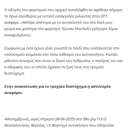
Ο οδηγός του φορτηγού που αρχικά συνελήφθη σε αφέθηκε σήμερα
το πρωί ελεύθερος με εντολή εισαγγελέα μιλώντας στην ΕΡΤ
ανέφερε…«Μπήκε απότομα με το αυτοκίνητό του στο δικό μου
ρεύμα και χτύπησε στο φορτηγό. Έγιναν όλα πολύ γρήγορα. Είμαι
σοκαρισμένος».
Σύμφωνα με όσα έχουν γίνει γνωστά το παιδί που νοσηλεύεται στο
νοσοκομείο κοιμόταν στο πίσω κάθισμα του αυτοκινήτου. Ρωτάει
μάλιστα συνεχώς που είναι οι δικοί του άνθρωποι, ο πατέρας του και
ο αδερφός του, οι οποίοι έχασαν τη ζωή τους στο τροχαίο
δυστύχημα.
Στην ανακοίνωση για το τροχαίο δυστύχημα η αστυνομία
αναφέρει:
«Μεσημβρινές, ώρες σήμερα (28-06-2025) στο 38ο χλμ Π.Ε.Ο.
Θεσσαλονίκης- Βεροίας, Ι.Χ.Φορτηγό αυτοκίνητο που οδηγούσε