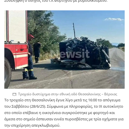
Συνελήφθη ο οδηγός του Ι.Χ.Φορτηγού με ρυμουλκούμενο.
Τροχαίο δυστύχημα στην εθνική οδό Θεσσαλονίκης – Βέροιας
Το τροχαίο στη Θεσσαλονίκη έγινε λίγο μετά τις 16:00 το απόγευμα
του Σαββάτου (28/6/25). Σύμφωνα με πληροφορίες, το ΙΧ αυτοκίνητο
στο οποίο επέβαινε η οικογένεια συγκρούστηκε με φορτηγό και
άμεσα στο σημείο έσπευσαν εννέα πυροσβέστες με τρία οχήματα για
την επιχείρηση απεγκλωβισμού.