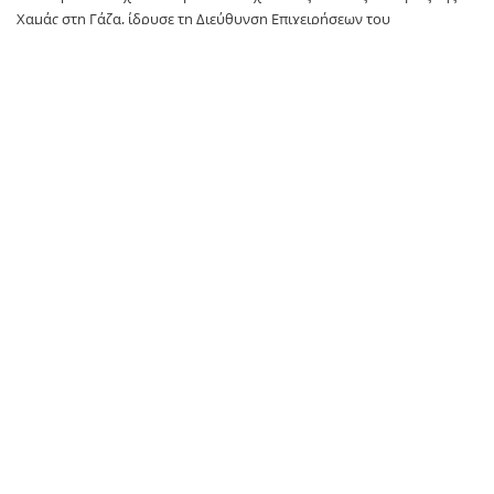
Χαμάς στη Γάζα, ίδρυσε τη Διεύθυνση Επιχειρήσεων του
στρατιωτικού της βραχίονα, ηγήθηκε της εκπαίδευσης των μαχητών
και συμμετείχε στο Γενικό Στρατιωτικό Συμβούλιο.
Οι IDF επισημαίνουν ότι ο Al-Issa «πήρε ενεργό μέρος στον
σχεδιασμό και την υλοποίηση της φονικής επίθεσης της 7ης
Οκτωβρίου».
TAGS:
IDF
newsit
SOURCE: