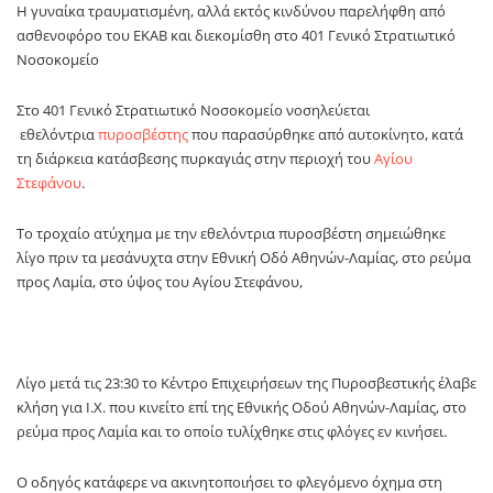
Η γυναίκα τραυματισμένη, αλλά εκτός κινδύνου παρελήφθη από
ασθενοφόρο του ΕΚΑΒ και διεκομίσθη στο 401 Γενικό Στρατιωτικό
Νοσοκομείο
Στο 401 Γενικό Στρατιωτικό Νοσοκομείο νοσηλεύεται
εθελόντρια
πυροσβέστης
που παρασύρθηκε από αυτοκίνητο, κατά
τη διάρκεια κατάσβεσης πυρκαγιάς στην περιοχή του
Αγίου
Στεφάνου
.
Το τροχαίο ατύχημα με την εθελόντρια πυροσβέστη σημειώθηκε
λίγο πριν τα μεσάνυχτα στην Εθνική Οδό Αθηνών-Λαμίας, στο ρεύμα
προς Λαμία, στο ύψος του Αγίου Στεφάνου,
Λίγο μετά τις 23:30 το Κέντρο Επιχειρήσεων της Πυροσβεστικής έλαβε
κλήση για Ι.Χ. που κινείτο επί της Εθνικής Οδού Αθηνών-Λαμίας, στο
ρεύμα προς Λαμία και το οποίο τυλίχθηκε στις φλόγες εν κινήσει.
Ο οδηγός κατάφερε να ακινητοποιήσει το φλεγόμενο όχημα στη