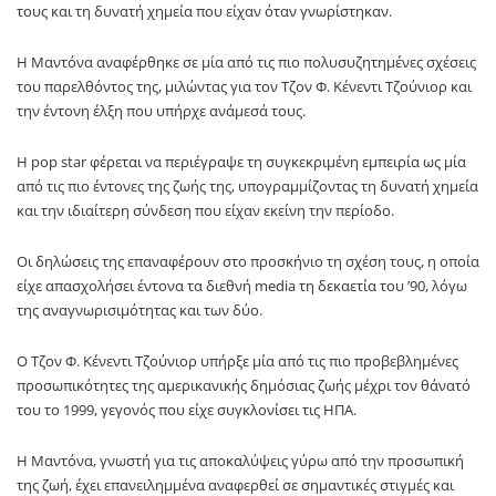
τους και τη δυνατή χημεία που είχαν όταν γνωρίστηκαν.
Η Μαντόνα αναφέρθηκε σε μία από τις πιο πολυσυζητημένες σχέσεις
του παρελθόντος της, μιλώντας για τον Τζον Φ. Κένεντι Τζούνιορ και
την έντονη έλξη που υπήρχε ανάμεσά τους.
Η pop star φέρεται να περιέγραψε τη συγκεκριμένη εμπειρία ως μία
από τις πιο έντονες της ζωής της, υπογραμμίζοντας τη δυνατή χημεία
και την ιδιαίτερη σύνδεση που είχαν εκείνη την περίοδο.
Οι δηλώσεις της επαναφέρουν στο προσκήνιο τη σχέση τους, η οποία
είχε απασχολήσει έντονα τα διεθνή media τη δεκαετία του ’90, λόγω
της αναγνωρισιμότητας και των δύο.
Ο Τζον Φ. Κένεντι Τζούνιορ υπήρξε μία από τις πιο προβεβλημένες
προσωπικότητες της αμερικανικής δημόσιας ζωής μέχρι τον θάνατό
του το 1999, γεγονός που είχε συγκλονίσει τις ΗΠΑ.
Η Μαντόνα, γνωστή για τις αποκαλύψεις γύρω από την προσωπική
της ζωή, έχει επανειλημμένα αναφερθεί σε σημαντικές στιγμές και