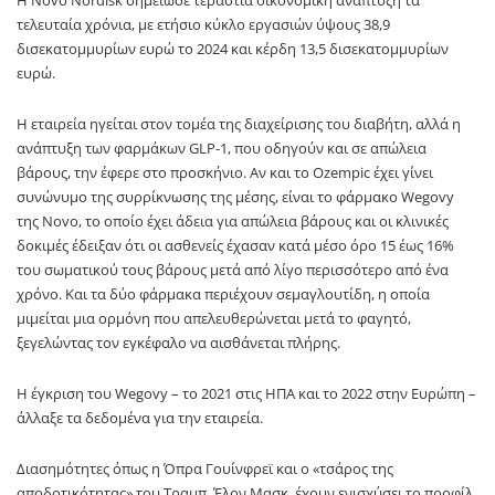
Η Novo Nordisk σημείωσε τεράστια οικονομική ανάπτυξη τα
τελευταία χρόνια, με ετήσιο κύκλο εργασιών ύψους 38,9
δισεκατομμυρίων ευρώ το 2024 και κέρδη 13,5 δισεκατομμυρίων
ευρώ.
Η εταιρεία ηγείται στον τομέα της διαχείρισης του διαβήτη, αλλά η
ανάπτυξη των φαρμάκων GLP-1, που οδηγούν και σε απώλεια
βάρους, την έφερε στο προσκήνιο. Αν και το Ozempic έχει γίνει
συνώνυμο της συρρίκνωσης της μέσης, είναι το φάρμακο Wegovy
της Novo, το οποίο έχει άδεια για απώλεια βάρους και οι κλινικές
δοκιμές έδειξαν ότι οι ασθενείς έχασαν κατά μέσο όρο 15 έως 16%
του σωματικού τους βάρους μετά από λίγο περισσότερο από ένα
χρόνο. Και τα δύο φάρμακα περιέχουν σεμαγλουτίδη, η οποία
μιμείται μια ορμόνη που απελευθερώνεται μετά το φαγητό,
ξεγελώντας τον εγκέφαλο να αισθάνεται πλήρης.
Η έγκριση του Wegovy – το 2021 στις ΗΠΑ και το 2022 στην Ευρώπη –
άλλαξε τα δεδομένα για την εταιρεία.
Διασημότητες όπως η Όπρα Γουίνφρεϊ και ο «τσάρος της
αποδοτικότητας» του Τραμπ, Έλον Μασκ, έχουν ενισχύσει το προφίλ