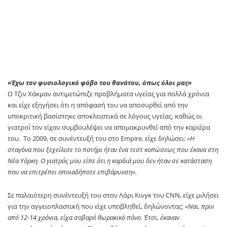
«Έχω τον φυσιολογικό φόβο του θανάτου, όπως όλοι μας»
Ο Τζιν Χάκμαν αντιμετώπιζε προβλήματα υγείας για πολλά χρόνια
και είχε εξηγήσει ότι η απόφασή του να αποσυρθεί από την
υποκριτική βασίστηκε αποκλειστικά σε λόγους υγείας, καθώς οι
γιατροί τον είχαν συμβουλέψει να απομακρυνθεί από την καριέρα
του. Το 2009, σε συνέντευξή του στο Empire, είχε δηλώσει:
«Η
σταγόνα που ξεχείλισε το ποτήρι ήταν ένα τεστ κοπώσεως που έκανα στη
Νέα Υόρκη. Ο γιατρός μου είπε ότι η καρδιά μου δεν ήταν σε κατάσταση
που να επιτρέπει οποιαδήποτε επιβάρυνση».
Σε παλαιότερη συνέντευξή του στον Λάρι Κινγκ του CNN, είχε μιλήσει
για την αγγειοπλαστική που είχε υποβληθεί, δηλώνοντας:
«Ναι, πριν
από 12-14 χρόνια, είχα σοβαρό θωρακικό πόνο. Έτσι, έκαναν