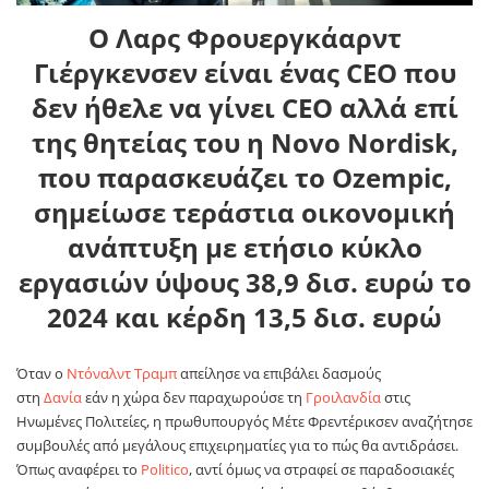
Ο Λαρς Φρουεργκάαρντ
Γιέργκενσεν είναι ένας CEO που
δεν ήθελε να γίνει CEO αλλά επί
της θητείας του η Novo Nordisk,
που παρασκευάζει το Ozempic,
σημείωσε τεράστια οικονομική
ανάπτυξη με ετήσιο κύκλο
εργασιών ύψους 38,9 δισ. ευρώ το
2024 και κέρδη 13,5 δισ. ευρώ
Όταν ο
Ντόναλντ Τραμπ
απείλησε να επιβάλει δασμούς
στη
Δανία
εάν η χώρα δεν παραχωρούσε τη
Γροιλανδία
στις
Ηνωμένες Πολιτείες, η πρωθυπουργός Μέτε Φρεντέρικσεν αναζήτησε
συμβουλές από μεγάλους επιχειρηματίες για το πώς θα αντιδράσει.
Όπως αναφέρει το
Politico
, αντί όμως να στραφεί σε παραδοσιακές