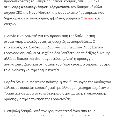
προσωπικότητες του επιχειρηματικού κόσμου, απευθύνθηκε
στον
Λαρς Φρουεργκάαρντ Γιέργκενσεν
, τον διακριτικό αλλά
ισχυρό CEO της Novo Nordisk, της φαρμακευτικής εταιρείας που
δημιούργησε τα παγκόσμιας εμβέλειας φάρμακα
Ozempic
και
Wegovy.
Η Δανία είναι γνωστή για την προσεκτική της διπλωματική
στρατηγική, αποφεύγοντας τις ανοιχτές αντιπαραθέσεις. Ο
επικεφαλής του Συνδέσμου Δανικών Βιομηχανιών, Λαρς Σάνταλ
Σόρενσεν, σημειώνει ότι η χώρα δεν βασίζεται σε επιδείξεις δύναμης
αλλά σε διακριτικές διαπραγματεύσεις. Αυτή η προσέγγιση
αντικατοπτρίζεται και στη στάση του Γιέργκενσεν, ο οποίος προτιμά
τη συναίνεση και την ήρεμη ηγεσία.
Παρότι δεν είναι πολιτικός παίκτης, η πρωθυπουργός της Δανίας τον
κάλεσε σε σύσκεψη κορυφής μαζί με άλλους επιχειρηματίες, όταν ο
Τραμπ άφησε ανοιχτό το ενδεχόμενο στρατιωτικής ή οικονομικής
δράσης για την απόκτηση της Γροιλανδίας.
Η επιβολή δασμών από τον Τραμπ αποτελεί έναν από τους