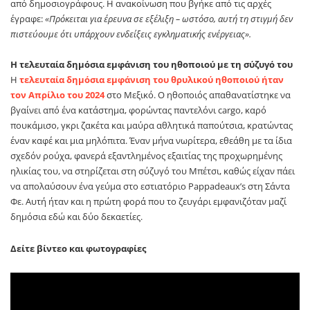
από δημοσιογράφους. Η ανακοίνωση που βγήκε από τις αρχές
έγραφε:
«Πρόκειται για έρευνα σε εξέλιξη – ωστόσο, αυτή τη στιγμή δεν
πιστεύουμε ότι υπάρχουν ενδείξεις εγκληματικής ενέργειας».
Η τελευταία δημόσια εμφάνιση του ηθοποιού με τη σύζυγό του
Η
τελευταία δημόσια εμφάνιση του θρυλικού ηθοποιού ήταν
τον Απρίλιο του 2024
στο Μεξικό. Ο ηθοποιός απαθανατίστηκε να
βγαίνει από ένα κατάστημα, φορώντας παντελόνι cargo, καρό
πουκάμισο, γκρι ζακέτα και μαύρα αθλητικά παπούτσια, κρατώντας
έναν καφέ και μια μηλόπιτα. Έναν μήνα νωρίτερα, εθεάθη με τα ίδια
σχεδόν ρούχα, φανερά εξαντλημένος εξαιτίας της προχωρημένης
ηλικίας του, να στηρίζεται στη σύζυγό του Μπέτσι, καθώς είχαν πάει
να απολαύσουν ένα γεύμα στο εστιατόριο Pappadeaux’s στη Σάντα
Φε. Αυτή ήταν και η πρώτη φορά που το ζευγάρι εμφανιζόταν μαζί
δημόσια εδώ και δύο δεκαετίες.
Δείτε βίντεο και φωτογραφίες