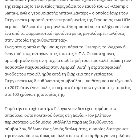
της εταιρείας (ο τελευταίος περιγράφει τον εαυτό του ως «Ozempic
Santa»), ενώ ο γερουσιαστής Μπέρνι Σάντερς – ο οποίος έσυρε τον
Γιέργκενσεν μπροστά στην επιτροπή υγείας της Γερουσίας των ΗΠΑ
πέρυσι – δήλωσε ότι η σεμαγλουτίδη «μπορεί να καταλήξει να είναι
ένα από τα φαρμακευτικά προϊόντα με τις μεγαλύτερες πωλήσεις
στην ιστορία της ανθρωπότητας».
Ένας στους οκτώ ανθρώπους έχει πάρει το Ozempic, το Wegovy ή
έναν από τους ανταγωνιστές του στις Η.Π.Α. Οι επιστήμονες
αμφισβητούν ήδη αν η ταχεία υιοθέτησή τους προκαλεί μείωση των
ποσοστών παχυσαρκίας στην Αμερική. Αυτή η στρατοσφαιρική
άνοδος του προφίλ ήρθε κατά τη διάρκεια της ηγεσίας του
Γιέργκενσεν ως διευθύνοντος συμβούλου, μια θέση που κατέχει από
το 2017, όταν έγινε μόλις το πέμπτο άτομο που ηγείται της εταιρείας
στα 100 χρόνια της ιστορίας της.
Παρά την επιτυχία αυτή, ο Γιέργκενσεν δεν έχει τη φήμη του
σπασίκλα, ούτε πολιτικού όντος στη Δανία. «Τον βλέπουν
περισσότερο ως δημόσιο υπάλληλο παρά ως διευθύνοντα
σύμβουλο», δήλωσε ένας Δανός διπλωμάτης, ο οποίος διατηρούσε
την ανωνυμία του, όπως και άλλοι σε αυτό το άρθρο, για να μιλήσει