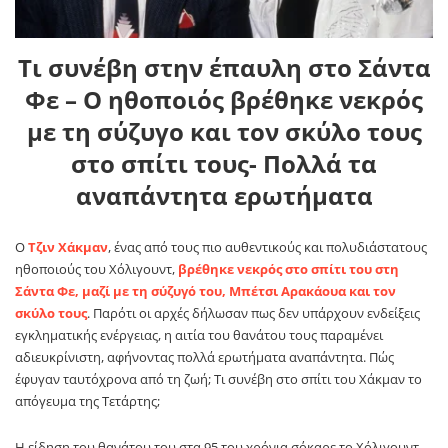
Τι συνέβη στην έπαυλη στο Σάντα
Φε – Ο ηθοποιός βρέθηκε νεκρός
με τη σύζυγο και τον σκύλο τους
στο σπίτι τους- Πολλά τα
αναπάντητα ερωτήματα
Ο
Τζιν Χάκμαν
, ένας από τους πιο αυθεντικούς και πολυδιάστατους
ηθοποιούς του Χόλιγουντ,
βρέθηκε νεκρός στο σπίτι του στη
Σάντα Φε, μαζί με τη σύζυγό του, Μπέτσι Αρακάουα και τον
σκύλο τους
. Παρότι οι αρχές δήλωσαν πως δεν υπάρχουν ενδείξεις
εγκληματικής ενέργειας, η αιτία του θανάτου τους παραμένει
αδιευκρίνιστη, αφήνοντας πολλά ερωτήματα αναπάντητα. Πώς
έφυγαν ταυτόχρονα από τη ζωή; Τι συνέβη στο σπίτι του Χάκμαν το
απόγευμα της Τετάρτης;
Η είδηση του θανάτου του στα 95 του χρόνια σόκαρε το Χόλιγουντ