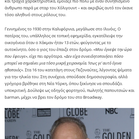
και τραχιά χαρακτηριστικά, έμοιαζε πιο πολύ με έναν συνηθισμένο
άνθρωπο παρά με σταρ του Χόλιγουντ – και ακριβώς αυτό τον έκανε
τόσο αληθινό στους ρόλους του.
Γεννημένος το 1930 στην Καλιφόρνια, μεγάλωσε στο Ιλινόις. Ο
πατέρας του, υπάλληλος σε τοπική εφημερίδα, εγκατέλειψε την
οικογένεια όταν ο Χάκμαν ήταν 13 ετών, φεύγοντας με το
αυτοκίνητο, όσο ο γιος του έπαιζε στον δρόμο.
«Μου έγνεψε την ώρα
που έφευγε»
, είχε πει αργότερα.
«Δεν είχα συνειδητοποιήσει πόσο
μπορεί να σημαίνει μια τόσο μικρή χειρονομία. Ίσως γι’ αυτό έγινα
ηθοποιός».
Στα 16 του κατετάγη στους Πεζοναύτες, λέγοντας ψέματα
για την ηλικία του. Στη συνέχεια, σπούδασε δημοσιογραφία, αλλά
γρήγορα βρέθηκε στη Νέα Υόρκη, όπου ξεκίνησε να σπουδάζει
υποκριτική. Δούλεψε ως οδηγός φορτηγού, πωλητής παπουτσιών και
barman, μέχρι να βρει τον δρόμο του στο Broadway.