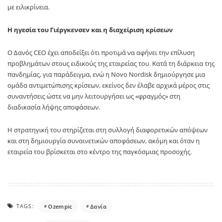
με ειλικρίνεια.
Η ηγεσία του Γιέργκενσεν και η διαχείριση κρίσεων
Ο Δανός CEO έχει αποδείξει ότι προτιμά να αφήνει την επίλυση
προβλημάτων στους ειδικούς της εταιρείας του. Κατά τη διάρκεια της
πανδημίας, για παράδειγμα, ενώ η Novo Nordisk δημιούργησε μια
ομάδα αντιμετώπισης κρίσεων, εκείνος δεν έλαβε αρχικά μέρος στις
συναντήσεις ώστε να μην λειτουργήσει ως «φραγμός» στη
διαδικασία λήψης αποφάσεων.
Η στρατηγική του στηρίζεται στη συλλογή διαφορετικών απόψεων
και στη δημιουργία συναινετικών αποφάσεων, ακόμη και όταν η
εταιρεία του βρίσκεται στο κέντρο της παγκόσμιας προσοχής.
TAGS:
Ozempic
Δανία