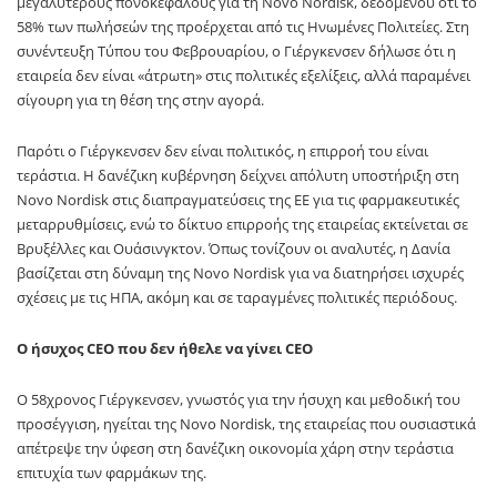
μεγαλύτερους πονοκεφάλους για τη Novo Nordisk, δεδομένου ότι το
58% των πωλήσεών της προέρχεται από τις Ηνωμένες Πολιτείες. Στη
συνέντευξη Τύπου του Φεβρουαρίου, ο Γιέργκενσεν δήλωσε ότι η
εταιρεία δεν είναι «άτρωτη» στις πολιτικές εξελίξεις, αλλά παραμένει
σίγουρη για τη θέση της στην αγορά.
Παρότι ο Γιέργκενσεν δεν είναι πολιτικός, η επιρροή του είναι
τεράστια. Η δανέζικη κυβέρνηση δείχνει απόλυτη υποστήριξη στη
Novo Nordisk στις διαπραγματεύσεις της ΕΕ για τις φαρμακευτικές
μεταρρυθμίσεις, ενώ το δίκτυο επιρροής της εταιρείας εκτείνεται σε
Βρυξέλλες και Ουάσινγκτον. Όπως τονίζουν οι αναλυτές, η Δανία
βασίζεται στη δύναμη της Novo Nordisk για να διατηρήσει ισχυρές
σχέσεις με τις ΗΠΑ, ακόμη και σε ταραγμένες πολιτικές περιόδους.
Ο ήσυχος CEO που δεν ήθελε να γίνει CEO
Ο 58χρονος Γιέργκενσεν, γνωστός για την ήσυχη και μεθοδική του
προσέγγιση, ηγείται της Novo Nordisk, της εταιρείας που ουσιαστικά
απέτρεψε την ύφεση στη δανέζικη οικονομία χάρη στην τεράστια
επιτυχία των φαρμάκων της.