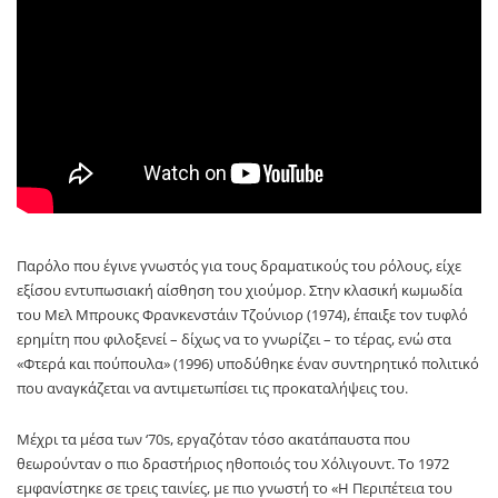
Παρόλο που έγινε γνωστός για τους δραματικούς του ρόλους, είχε
εξίσου εντυπωσιακή αίσθηση του χιούμορ. Στην κλασική κωμωδία
του Μελ Μπρουκς Φρανκενστάιν Τζούνιορ (1974), έπαιξε τον τυφλό
ερημίτη που φιλοξενεί – δίχως να το γνωρίζει – το τέρας, ενώ στα
«Φτερά και πούπουλα» (1996) υποδύθηκε έναν συντηρητικό πολιτικό
που αναγκάζεται να αντιμετωπίσει τις προκαταλήψεις του.
Μέχρι τα μέσα των ‘70s, εργαζόταν τόσο ακατάπαυστα που
θεωρούνταν ο πιο δραστήριος ηθοποιός του Χόλιγουντ. Το 1972
εμφανίστηκε σε τρεις ταινίες, με πιο γνωστή το «Η Περιπέτεια του