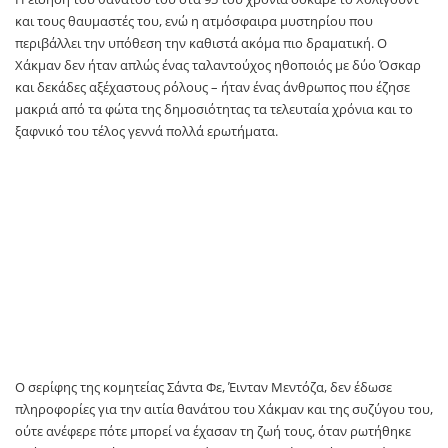
και τους θαυμαστές του, ενώ η ατμόσφαιρα μυστηρίου που
περιβάλλει την υπόθεση την καθιστά ακόμα πιο δραματική. Ο
Χάκμαν δεν ήταν απλώς ένας ταλαντούχος ηθοποιός με δύο Όσκαρ
και δεκάδες αξέχαστους ρόλους – ήταν ένας άνθρωπος που έζησε
μακριά από τα φώτα της δημοσιότητας τα τελευταία χρόνια και το
ξαφνικό του τέλος γεννά πολλά ερωτήματα.
Ο σερίφης της κομητείας Σάντα Φε, Έινταν Μεντόζα, δεν έδωσε
πληροφορίες για την αιτία θανάτου του Χάκμαν και της συζύγου του,
ούτε ανέφερε πότε μπορεί να έχασαν τη ζωή τους, όταν ρωτήθηκε