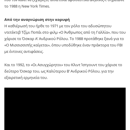
το 1988 η New York Times.
Από την αναγνώριση στην κορυφή
Η καθιέρωσή του ήρθε το 1971 με τον ρόλο του αδυσώπητου
ντετέκτιβ Τζίμι Ποπάι στο φιλμ «Ο Άνθρωπος από τη Γαλλία», που του
χάρισε το Όσκαρ Α’ Ανδρικού Ρόλου. Το 1988 προτάθηκε ξανά για το
«Ο Μισσισσιπής καίγεται», όπου υποδύθηκε έναν πράκτορα του FBI
με έντονες αντιφάσεις.
Και το 1992, το «Οι Ασυγχώρητοι» του Κλιντ Ίστγουντ του χάρισε το
δεύτερο Όσκαρ του, ως Καλύτερου Β’ Ανδρικού Ρόλου, για την
εξαιρετική ερμηνεία του.