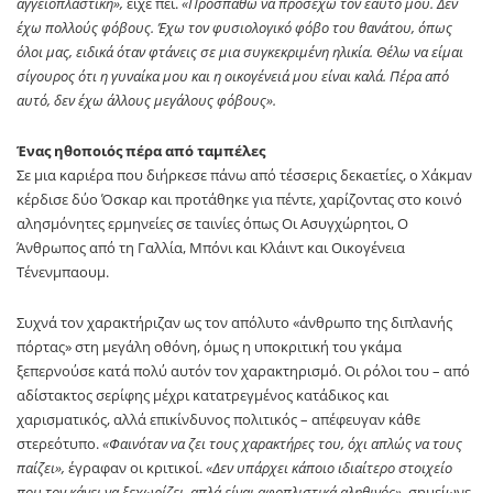
αγγειοπλαστική»,
είχε πει.
«Προσπαθώ να προσέχω τον εαυτό μου. Δεν
έχω πολλούς φόβους. Έχω τον φυσιολογικό φόβο του θανάτου, όπως
όλοι μας, ειδικά όταν φτάνεις σε μια συγκεκριμένη ηλικία. Θέλω να είμαι
σίγουρος ότι η γυναίκα μου και η οικογένειά μου είναι καλά. Πέρα από
αυτό, δεν έχω άλλους μεγάλους φόβους».
Ένας ηθοποιός πέρα από ταμπέλες
Σε μια καριέρα που διήρκεσε πάνω από τέσσερις δεκαετίες, ο Χάκμαν
κέρδισε δύο Όσκαρ και προτάθηκε για πέντε, χαρίζοντας στο κοινό
αλησμόνητες ερμηνείες σε ταινίες όπως Οι Ασυγχώρητοι, Ο
Άνθρωπος από τη Γαλλία, Μπόνι και Κλάιντ και Οικογένεια
Τένενμπαουμ.
Συχνά τον χαρακτήριζαν ως τον απόλυτο «άνθρωπο της διπλανής
πόρτας» στη μεγάλη οθόνη, όμως η υποκριτική του γκάμα
ξεπερνούσε κατά πολύ αυτόν τον χαρακτηρισμό. Οι ρόλοι του – από
αδίστακτος σερίφης μέχρι κατατρεγμένος κατάδικος και
χαρισματικός, αλλά επικίνδυνος πολιτικός – απέφευγαν κάθε
στερεότυπο.
«Φαινόταν να ζει τους χαρακτήρες του, όχι απλώς να τους
παίζει»,
έγραφαν οι κριτικοί.
«Δεν υπάρχει κάποιο ιδιαίτερο στοιχείο
που τον κάνει να ξεχωρίζει, απλά είναι αφοπλιστικά αληθινός»,
σημείωνε