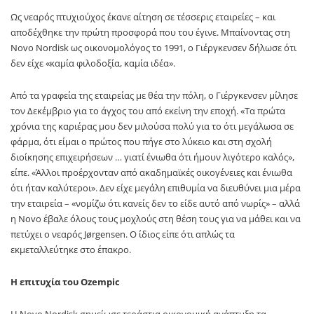
Ως νεαρός πτυχιούχος έκανε αίτηση σε τέσσερις εταιρείες – και
αποδέχθηκε την πρώτη προσφορά που του έγινε. Μπαίνοντας στη
Novo Nordisk ως οικονομολόγος το 1991, ο Γιέργκενσεν δήλωσε ότι
δεν είχε «καμία φιλοδοξία, καμία ιδέα».
Από τα γραφεία της εταιρείας με θέα την πόλη, ο Γιέργκενσεν μίλησε
τον Δεκέμβριο για το άγχος του από εκείνη την εποχή. «Τα πρώτα
χρόνια της καριέρας μου δεν μιλούσα πολύ για το ότι μεγάλωσα σε
φάρμα, ότι είμαι ο πρώτος που πήγε στο λύκειο και στη σχολή
διοίκησης επιχειρήσεων … γιατί ένιωθα ότι ήμουν λιγότερο καλός»,
είπε. «Άλλοι προέρχονταν από ακαδημαϊκές οικογένειες και ένιωθα
ότι ήταν καλύτεροι». Δεν είχε μεγάλη επιθυμία να διευθύνει μια μέρα
την εταιρεία – «νομίζω ότι κανείς δεν το είδε αυτό από νωρίς» – αλλά
η Novo έβαλε όλους τους μοχλούς στη θέση τους για να μάθει και να
πετύχει ο νεαρός Jørgensen. Ο ίδιος είπε ότι απλώς τα
εκμεταλλεύτηκε στο έπακρο.
Η επιτυχία του Ozempic