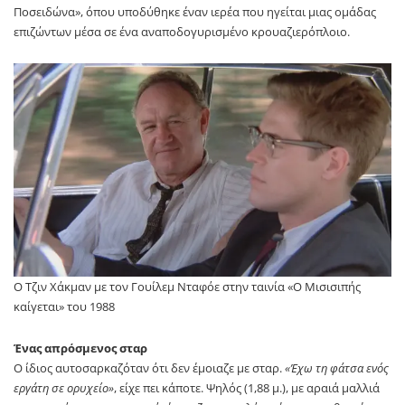
Ποσειδώνα», όπου υποδύθηκε έναν ιερέα που ηγείται μιας ομάδας
επιζώντων μέσα σε ένα αναποδογυρισμένο κρουαζιερόπλοιο.
O Tζιν Χάκμαν με τον Γουίλεμ Νταφόε στην ταινία «Ο Μισισιπής
καίγεται» του 1988
Ένας απρόσμενος σταρ
Ο ίδιος αυτοσαρκαζόταν ότι δεν έμοιαζε με σταρ.
«Έχω τη φάτσα ενός
εργάτη σε ορυχείο»
, είχε πει κάποτε. Ψηλός (1,88 μ.), με αραιά μαλλιά