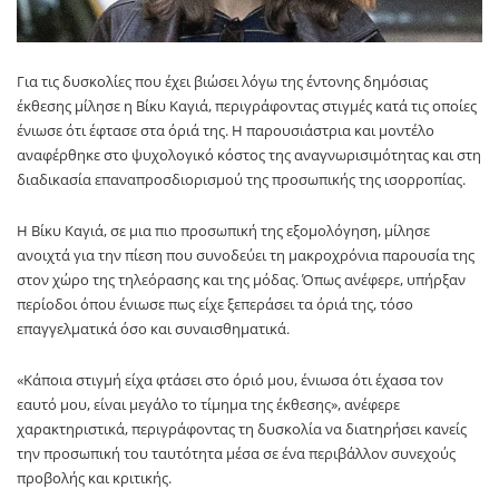
Για τις δυσκολίες που έχει βιώσει λόγω της έντονης δημόσιας
έκθεσης μίλησε η Βίκυ Καγιά, περιγράφοντας στιγμές κατά τις οποίες
ένιωσε ότι έφτασε στα όριά της. Η παρουσιάστρια και μοντέλο
αναφέρθηκε στο ψυχολογικό κόστος της αναγνωρισιμότητας και στη
διαδικασία επαναπροσδιορισμού της προσωπικής της ισορροπίας.
Η Βίκυ Καγιά, σε μια πιο προσωπική της εξομολόγηση, μίλησε
ανοιχτά για την πίεση που συνοδεύει τη μακροχρόνια παρουσία της
στον χώρο της τηλεόρασης και της μόδας. Όπως ανέφερε, υπήρξαν
περίοδοι όπου ένιωσε πως είχε ξεπεράσει τα όριά της, τόσο
επαγγελματικά όσο και συναισθηματικά.
«Κάποια στιγμή είχα φτάσει στο όριό μου, ένιωσα ότι έχασα τον
εαυτό μου, είναι μεγάλο το τίμημα της έκθεσης», ανέφερε
χαρακτηριστικά, περιγράφοντας τη δυσκολία να διατηρήσει κανείς
την προσωπική του ταυτότητα μέσα σε ένα περιβάλλον συνεχούς
προβολής και κριτικής.