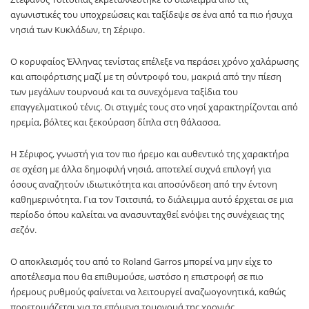
αγωνιστικές του υποχρεώσεις και ταξίδεψε σε ένα από τα πιο ήσυχα
νησιά των Κυκλάδων, τη Σέριφο.
Ο κορυφαίος Έλληνας τενίστας επέλεξε να περάσει χρόνο χαλάρωσης
και αποφόρτισης μαζί με τη σύντροφό του, μακριά από την πίεση
των μεγάλων τουρνουά και τα συνεχόμενα ταξίδια του
επαγγελματικού τένις. Οι στιγμές τους στο νησί χαρακτηρίζονται από
ηρεμία, βόλτες και ξεκούραση δίπλα στη θάλασσα.
Η Σέριφος, γνωστή για τον πιο ήρεμο και αυθεντικό της χαρακτήρα
σε σχέση με άλλα δημοφιλή νησιά, αποτελεί συχνά επιλογή για
όσους αναζητούν ιδιωτικότητα και αποσύνδεση από την έντονη
καθημερινότητα. Για τον Τσιτσιπά, το διάλειμμα αυτό έρχεται σε μια
περίοδο όπου καλείται να ανασυνταχθεί ενόψει της συνέχειας της
σεζόν.
Ο αποκλεισμός του από το Roland Garros μπορεί να μην είχε το
αποτέλεσμα που θα επιθυμούσε, ωστόσο η επιστροφή σε πιο
ήρεμους ρυθμούς φαίνεται να λειτουργεί αναζωογονητικά, καθώς
προετοιμάζεται για τα επόμενα τουρνουά της χρονιάς.