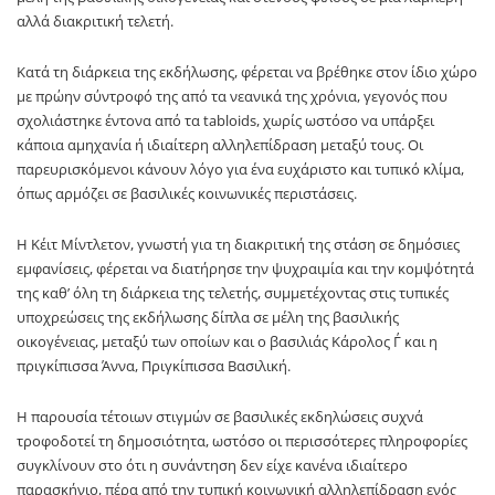
αλλά διακριτική τελετή.
Κατά τη διάρκεια της εκδήλωσης, φέρεται να βρέθηκε στον ίδιο χώρο
με πρώην σύντροφό της από τα νεανικά της χρόνια, γεγονός που
σχολιάστηκε έντονα από τα tabloids, χωρίς ωστόσο να υπάρξει
κάποια αμηχανία ή ιδιαίτερη αλληλεπίδραση μεταξύ τους. Οι
παρευρισκόμενοι κάνουν λόγο για ένα ευχάριστο και τυπικό κλίμα,
όπως αρμόζει σε βασιλικές κοινωνικές περιστάσεις.
Η Κέιτ Μίντλετον, γνωστή για τη διακριτική της στάση σε δημόσιες
εμφανίσεις, φέρεται να διατήρησε την ψυχραιμία και την κομψότητά
της καθ’ όλη τη διάρκεια της τελετής, συμμετέχοντας στις τυπικές
υποχρεώσεις της εκδήλωσης δίπλα σε μέλη της βασιλικής
οικογένειας, μεταξύ των οποίων και ο βασιλιάς Κάρολος Γ΄ και η
πριγκίπισσα Άννα, Πριγκίπισσα Βασιλική.
Η παρουσία τέτοιων στιγμών σε βασιλικές εκδηλώσεις συχνά
τροφοδοτεί τη δημοσιότητα, ωστόσο οι περισσότερες πληροφορίες
συγκλίνουν στο ότι η συνάντηση δεν είχε κανένα ιδιαίτερο
παρασκήνιο, πέρα από την τυπική κοινωνική αλληλεπίδραση ενός