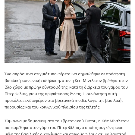
Ένα απρόσμενο στιγμιότυπο φέρεται να σημειώθηκε σε πρόσφατη
βασιλική κοινωνική εκδήλωση, όταν η Κέιτ Μίντλετον βρέθηκε στον
ίδιο χώρο με πρώην σύντροφό της, κατά τη διάρκεια του γάμου του
Πίτερ Φίλιπς, γιου της πριγκίπισσας Άννας. Η συνάντηση αυτή
προκάλεσε ενδιαφέρον στα βρετανικά media, λόγω της βασιλικής
παρουσίας και του κοινωνικού πλαισίου της τελετής.
Σύμφωνα με δημοσιεύματα του βρετανικού Τύπου, η Κέιτ Μίντλετον
παρευρέθηκε στον γάμο του Πίτερ Φίλιπς, ο οποίος συγκέντρωσε
μέλη της βασιλικής οικογένειας και στενούς φίλους σε μια λαμπερή