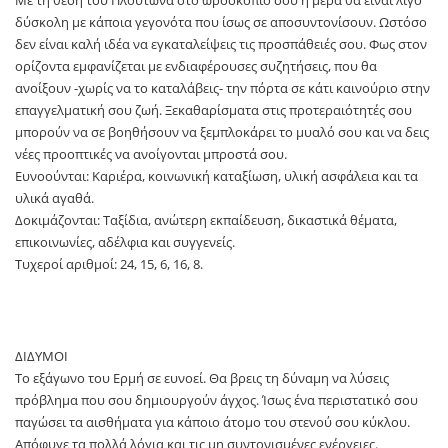
Με τη θέση του Πλούτωνα στο ωροσκόπιό σου η μέρα θα είναι λίγο
δύσκολη με κάποια γεγονότα που ίσως σε αποσυντονίσουν. Ωστόσο
δεν είναι καλή ιδέα να εγκαταλείψεις τις προσπάθειές σου. Φως στον
ορίζοντα εμφανίζεται με ενδιαφέρουσες συζητήσεις, που θα
ανοίξουν -χωρίς να το καταλάβεις- την πόρτα σε κάτι καινούριο στην
επαγγελματική σου ζωή. Ξεκαθαρίσματα στις προτεραιότητές σου
μπορούν να σε βοηθήσουν να ξεμπλοκάρει το μυαλό σου και να δεις
νέες προοπτικές να ανοίγονται μπροστά σου.
Ευνοούνται: Καριέρα, κοινωνική καταξίωση, υλική ασφάλεια και τα
υλικά αγαθά.
Δοκιμάζονται: Ταξίδια, ανώτερη εκπαίδευση, δικαστικά θέματα,
επικοινωνίες, αδέλφια και συγγενείς.
Τυχεροί αριθμοί: 24, 15, 6, 16, 8.
ΔΙΔΥΜΟΙ
Το εξάγωνο του Ερμή σε ευνοεί. Θα βρεις τη δύναμη να λύσεις
πρόβλημα που σου δημιουργούν άγχος. Ίσως ένα περιστατικό σου
παγώσει τα αισθήματα για κάποιο άτομο του στενού σου κύκλου.
Απόφυγε τα πολλά λόγια και τις μη συντονισμένες ενέργειες.