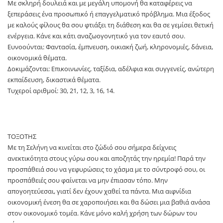
Με σκληρή δουλειά και με μεγάλη υπομονή θα καταφέρεις να
ξεπεράσεις ένα προσωπικό ή επαγγελματικό πρόβλημα. Μια έξοδος
με καλούς φίλους θα σου φτιάξει τη διάθεση και θα σε γεμίσει θετική
ενέργεια. Κάνε και κάτι αναζωογονητικό για τον εαυτό σου.
Ευνοούνται: Φαντασία, έμπνευση, οικιακή ζωή, κληρονομιές, δάνεια,
οικονομικά θέματα.
Δοκιμάζονται: Επικοινωνίες, ταξίδια, αδέλφια και συγγενείς, ανώτερη
εκπαίδευση, δικαστικά θέματα.
Τυχεροί αριθμοί: 30, 21, 12, 3, 16, 14.
ΤΟΞΟΤΗΣ
Με τη Σελήνη να κινείται στο ζώδιό σου σήμερα δείχνεις
ανεκτικότητα στους γύρω σου και αποζητάς την ηρεμία! Παρά την
προσπάθειά σου να γεφυρώσεις το χάσμα με το σύντροφό σου, οι
προσπάθειές σου φαίνεται να μην έπιασαν τόπο. Μην
απογοητεύεσαι, γιατί δεν έχουν χαθεί τα πάντα. Μια αιφνίδια
οικονομική ένεση θα σε χαροποιήσει και θα δώσει μια βαθιά ανάσα
στον οικονομικό τομέα. Κάνε μόνο καλή χρήση των δώρων του