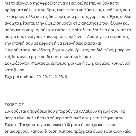
Με το εξάγωνο της Αφροδίτης να σε ευνοεί πρέπει να βάλεις τα
πράγματα κάτω και να βρεις έναν τρόπο να λύσεις τις υποθέσεις που
εκκρεμούν, αλλά και τις διαφορές σου με τους γύρω σου. Έχεις πολλά
ανοιχτά μέτωπα. Μην δίνεις σημασία στις απαιτήσεις των άλλων και
απόφυγε εκνευρισμούς και εντάσεις. Κοίταξε τη δουλειά σου, γιατί τα
άστρα σου ανοίγουν καινούριους ορίζοντες. Απόφυγε να εκφράσεις
την άποψή σου με έμφαση ή να ενεργήσεις βιαστικά!
Ευνοούνται: Διασκέδαση, δημιουργία, έρωτας, παιδιά, τύχη, μακρινά
ταξίδια, ανώτερη εκπαίδευση, δικαστικά θέματα.
Δοκιμάζονται: Φαντασία, έμπνευση, οικιακή ζωή, καριέρα, κοινωνική
καταξίωση.
Τυχεροί αριθμοί: 29, 20, 11, 2, 23, 6.
ΣΚΟΡΠΙΟΣ
Ευνοούνται αποφάσεις που μπορούν να αλλάξουν τη ζωή σου. Τα
άστρα είναι πολύ θετικά σήμερα απέναντί σου με τη Σελήνη στον
Τοξότη. Τρεχάματα για κοινωνικά θέματα ή υποχρεώσεις σου
δημιουργούν κάποια ένταση. Κάποια πράγματα όμως είναι αναγκαία.