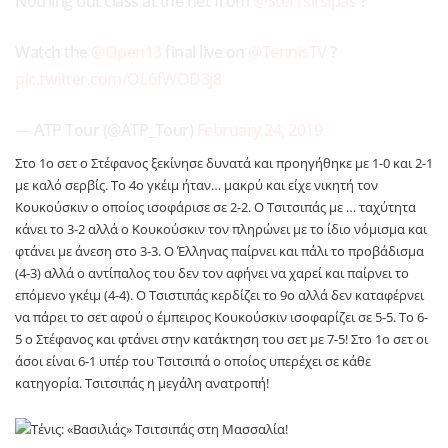
Nothing but class at the net from
@StefTsitsipas
?
Watch the
@Open13
final live on
@TennisTV
?
pic.twitter.com/OL6fWOD3j8
— ATP Tour (@ATP_Tour)
February 24, 2019
Στο 1ο σετ ο Στέφανος ξεκίνησε δυνατά και προηγήθηκε με 1-0 και 2-1
με καλό σερβίς. Το 4ο γκέιμ ήταν… μακρύ και είχε νικητή τον
Κουκούσκιν ο οποίος ισοφάρισε σε 2-2. Ο Τσιτσιπάς με … ταχύτητα
κάνει το 3-2 αλλά ο Κουκούσκιν τον πληρώνει με το ίδιο νόμισμα και
φτάνει με άνεση στο 3-3. Ο Έλληνας παίρνει και πάλι το προβάδισμα
(4-3) αλλά ο αντίπαλος του δεν τον αφήνει να χαρεί και παίρνει το
επόμενο γκέιμ (4-4). Ο Τσιστιπάς κερδίζει το 9ο αλλά δεν καταφέρνει
να πάρει το σετ αφού ο έμπειρος Κουκούσκιν ισοφαρίζει σε 5-5. Το 6-
5 ο Στέφανος και φτάνει στην κατάκτηση του σετ με 7-5! Στο 1ο σετ οι
άσοι είναι 6-1 υπέρ του Τσιτσιπά ο οποίος υπερέχει σε κάθε
κατηγορία. Τσιτσιπάς η μεγάλη ανατροπή!