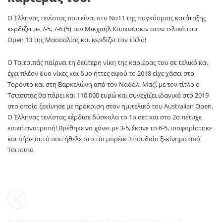
Ο Έλληνας τενίστας που είναι στο Νο11 της παγκόσμιας κατάταξης
κερδίζει με 7-5, 7-6 (5) τον Μικχαήλ Κουκούσκιν στον τελικό του
Open 13 της Μασσαλίας και κερδίζει τον τίτλο!
Ο Τσιτσιπάς παίρνει τη δεύτερη νίκη της καριέρας του σε τελικό και
έχει πλέον δυο νίκες και δυο ήττες αφού το 2018 είχε χάσει στο
Τορόντο και στη Βαρκελώνη από τον Ναδάλ. Μαζί με τον τίτλο ο
Τσιτσιπάς θα πάρει και 110,000 ευρώ και συνεχίζει ιδανικά στο 2019
στο οποίο ξεκίνησε με πρόκριση στον ημιτελικό του Australian Open.
Ο Έλληνας τενίστας κέρδισε δύσκολα το 1ο σετ και στο 2ο πέτυχε
επική ανατροπή! Βρέθηκε να χάνει με 3-5, έκανε το 6-5, ισοφαρίστηκε
και πήρε αυτό που ήθελε στο τάι μπρέικ. Σπουδαίο ξεκίνημα από
Τσιτσιπά