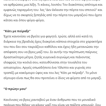
να αρθρώσεις μια λέξη. Τι κάνεις, λοιπόν; Τον διακόπτεις απότομα και
εμφανώς ταραγμένη του λες “Δεν έκλεισα την πόρτα του σπιτιού” και
δίχως να το σκεφτείς ξεπηδάς από την πόρτα του μαγαζιού που έχετε
κάτσει και όπου φύγει-φύγει.
“Κάτι με πείραξε”
Έχετε κανονίσει να βγείτε για φαγητό, τρώτε, αλλά εσύ κατά τη
διάρκεια της βραδιάς έχεις διακρίνει κάποια στοιχεία στο χαρακτήρα
του που δεν σου ταιριάζουν καθόλου και έχεις ήδη μετανιώσει την
απόφαση σου να βγεις μαζί του. Σε αυτήν την περίπτωση παίρνεις
δραστικότερα μέτρα, ζητάς ευγενικά συγνώμη και πιάνοντας
ελαφρώς την κοιλιά σου, κατευθύνεσαι στην τουαλέτα του
εστιατορίου. Αργείς οπωσδήποτε ένα 10λεπτο και γυρνάς στο
τραπέζι με κακόμοιρο ύφος και του λες “Κάτι με πείραξε”. Το μόνο
σίγουρο είναι πως θα σου προτείνει ο ίδιος να φύγετε από το μαγαζί.
“Ο πρώην μου”
Κανόνισες να βγεις ραντεβού με έναν άνθρωπο που το μοναδικό
πράγμα που θέλεις να κάνεις μαζί του είναι να παίξετε μπουνιές. Σου