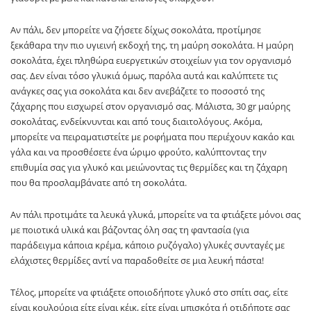
Αν πάλι, δεν μπορείτε να ζήσετε δίχως σοκολάτα, προτίμησε
ξεκάθαρα την πιο υγιεινή εκδοχή της, τη μαύρη σοκολάτα. Η μαύρη
σοκολάτα, έχει πληθώρα ευεργετικών στοιχείων για τον οργανισμό
σας. Δεν είναι τόσο γλυκιά όμως, παρόλα αυτά και καλύπτετε τις
ανάγκες σας για σοκολάτα και δεν ανεβάζετε το ποσοστό της
ζάχαρης που εισχωρεί στον οργανισμό σας. Μάλιστα, 30 gr μαύρης
σοκολάτας, ενδείκνυνται και από τους διαιτολόγους. Ακόμα,
μπορείτε να πειραματιστείτε με ροφήματα που περιέχουν κακάο και
γάλα και να προσθέσετε ένα ώριμο φρούτο, καλύπτοντας την
επιθυμία σας για γλυκό και μειώνοντας τις θερμίδες και τη ζάχαρη
που θα προσλαμβάνατε από τη σοκολάτα.
Αν πάλι προτιμάτε τα λευκά γλυκά, μπορείτε να τα φτιάξετε μόνοι σας
με ποιοτικά υλικά και βάζοντας όλη σας τη φαντασία (για
παράδειγμα κάποια κρέμα, κάποιο ρυζόγαλο) γλυκές συνταγές με
ελάχιστες θερμίδες αντί να παραδοθείτε σε μια λευκή πάστα!
Τέλος, μπορείτε να φτιάξετε οποιοδήποτε γλυκό στο σπίτι σας, είτε
είναι κουλούρια είτε είναι κέικ, είτε είναι μπισκότα ή οτιδήποτε σας