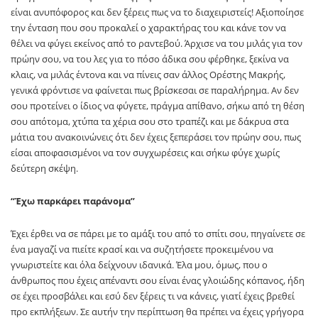
είναι ανυπόφορος και δεν ξέρεις πως να το διαχειριστείς! Αξιοποίησε
την ένταση που σου προκαλεί ο χαρακτήρας του και κάνε τον να
θέλει να φύγει εκείνος από το ραντεβού. Άρχισε να του μιλάς για τον
πρώην σου, να του λες για το πόσο άδικα σου φέρθηκε, ξεκίνα να
κλαις, να μιλάς έντονα και να πίνεις σαν άλλος Ορέστης Μακρής,
γενικά φρόντισε να φαίνεται πως βρίσκεσαι σε παραλήρημα. Αν δεν
σου προτείνει ο ίδιος να φύγετε, πράγμα απίθανο, σήκω από τη θέση
σου απότομα, χτύπα τα χέρια σου στο τραπέζι και με δάκρυα στα
μάτια του ανακοινώνεις ότι δεν έχεις ξεπεράσει τον πρώην σου, πως
είσαι αποφασισμένοι να τον συγχωρέσεις και σήκω φύγε χωρίς
δεύτερη σκέψη.
“Έχω παρκάρει παράνομα”
Έχει έρθει να σε πάρει με το αμάξι του από το σπίτι σου, πηγαίνετε σε
ένα μαγαζί να πιείτε κρασί και να συζητήσετε προκειμένου να
γνωριστείτε και όλα δείχνουν ιδανικά. Έλα μου, όμως, που ο
άνθρωπος που έχεις απέναντι σου είναι ένας γλοιώδης κόπανος, ήδη
σε έχει προσβάλει και εσύ δεν ξέρεις τι να κάνεις, γιατί έχεις βρεθεί
προ εκπλήξεων. Σε αυτήν την περίπτωση θα πρέπει να έχεις γρήγορα