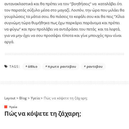
αντανακλαστικά και θα πρέπει να τον “βοηθήσεις” να καταλάβει ότι
τον παρατάς σύξυλο μέσα στο μαγαζί. Λοιπόν, την ώρα που μιλάει θα
γουρλώσεις τα μάτια σου, θα πιάσεις το κεφάλι σου και θα πεις “Χίλια
συγνώμη τώρα θυμήθηκα πως έχω παρκάρει παράνομα και πρέπει
να φύγω” και πριν προλάβει να αντιδράσει του πετάς και τα λεφτά,
για να μην έχει να σου προσάψει τίποτα και γίνε μπουχός πριν είναι
αργά.
TAGS:
άθλιο
πρωτο ραντεβου
ραντεβου
Layout
>
Blog
>
Yγεία
>
Πώς να κόψετε τη ζάχαρη;
Yγεία
Πώς να κόψετε τη ζάχαρη;