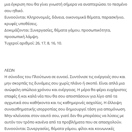
μια έγκριση που θα γίνει γνωστή σήμερα να αναπτερώσει το πεσμένο
σου ηθικό.
Ευνοούνται: Κληρονομιές, δάνεια, οικονομικά θέματα, παρασκήνιο,
κρυφές υποθέσεις.
Δοκιμάζονται: Συνεργασίες, θέματα γάμου, προσωπικότητα,
προσωπική λάμψη.
Τυχεροί αριθμοί: 26, 17, 8, 16, 10.
ΛΕΩΝ
Η σύνοδος του Πλούτωνα σε ευνοεί. Συντόνισε τις ενέργειές σου και
μην σκορπάς τις δυνάμεις σου χωρίς πλάνο ή σκοπό. Είναι απλά μια
ανώφελη απώλεια χρόνου και ενέργειας. Η μέρα θα φέρει ευχάριστες
επαφές ή και καλά νέα που θα σου αποσπάσουν για λίγο από τα
αγχωτικά σου καθήκοντα και τις καθημερινές ασχολίες. Η έλλειψη
συναισθηματικής ισορροπίας σου δημιουργεί τάση για απομόνωση.
Μην κλείνεσαι στον εαυτό σου, γιατί δεν θα μπορέσεις να λύσεις με
αυτόν τον τρόπο κανένα από τα προβλήματα που σε απασχολούν.
Ευνοούνται: Συνεργασίες, θέματα γάμου, φίλοι και κοινωνικές