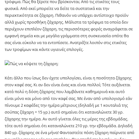
τρόφιμα. Πώς θα ξέρετε που βρίσκονται; Από τις ετικέτες τους
φυσικά. Από εκεί μπορείτε να δείτε τα συστατικά και την
περιεκτικότητα σε ζάχαρη. Πιθανόν να υπάρχει αντίστοιχο προϊόν
αλλά χωρίς προσθήκη ζάχαρης. Μάλιστα τα τρόφιμα τα οποία δεν
περιέχουν επιπλέον ζάχαρη, τις περισσότερες φορές αναγράφεται σε
εμφανή σημεία και με μεγάλα γράμματα στη συσκευασία οπότε θα
σας είναι εύκολο να τα εντοπίσετε. Ανατρέξτε λοιπόν στις ετικέτες
των τροφίμων και κάντε υγιεινές επιλογές.
Κάτι άλλο που ίσως δεν έχετε υπολογίσει, είναι η ποσότητα ζάχαρης
στον καφέ σας. Κι αν δεν είναι ένας και είναι πολλοί; Τότε αυξάνεται
κατά πολύ η δόση ζάχαρης που λαμβάνετε καθημερινά και αυτό
είναι μόνο και μόνο από τον καφέ σας. Με έναν από υπολογισμό εάν
πίνουμε 2 καφέδες την ημέρα μέτριους (δηλαδή με 1 κουταλιά της
σούπας ζάχαρη = 15 γρ.) αυτό σημαίνει ότι καταναλώνετε 30 γρ.
ζάχαρης την ημέρα. Αν αυτό γίνεται όλες τις μέρες της εβδομάδας.
τότε αυτό σημαίνει ότι καταναλώνετε 210 γρ. την εβδομάδα. Δηλαδή
840 γρ. ζάχαρης σε ένα μήνα! Φανταστείτε πόση ζάχαρη παίρνετε από