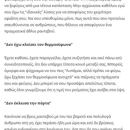
να ξεφύγεις από μια τέτοια κατάσταση; Μην αγχώνεσαι καθόλου εγώ
σου έχω τις “ιδανικές” λύσεις για να αποφύγεις τον χειρότερο
εφιάλτη σου. Να σου υπενθυμίσω μόνο, πως αυτά που σου προτείνω
απευθύνονται σε ανθρώπους, που θέλουν να αποφύγουν ένα
πραγματικά άθλιο ραντεβού.
“Δεν έχω κλείσει τον θερμοσίφωνα”
Έχετε καθίσει, έχετε παραγγείλει, έχετε συζητήσει και εκεί πάνω εσύ
συνειδητοποιείς, ότι δεν υπάρχει τίποτα κοινό μεταξύ σας. Μπορείς
όμορφα και ψύχραιμα να του πεις “Λυπάμαι, αλλά πρέπει να φύγω,
έχω ξεχάσει τον θερμοσίφωνα ανοιχτό” και παίρνεις τα πράγματα
σου και φεύγεις. Δεν μπορεί να σου προσάψει απολύτως τίποτα,
καθώς όλοι γνωρίζουμε ότι η τιμή του ρεύματος έχει ανέβει στα ύψη.
“Δεν έκλεισα την πόρτα”
Κανόνισε να βγεις ραντεβού με τον πιο βαρετό και πολυλογά
άνθρωπο στη γη, έχει περάσει ήδη μια ώρα και εσύ δε βρίσκεις
κανένα ενδιαφέρον στα λεγόμενα του, άσε που δε σου αφήνει σειρά