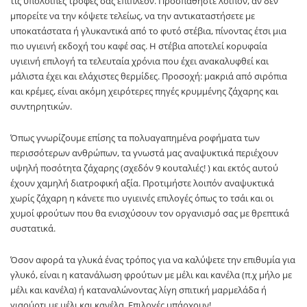
τις υπόλοιπες τροφές σας επιπλέον. Προσπαθήστε λοιπόν, αν δεν
μπορείτε να την κόψετε τελείως, να την αντικαταστήσετε με
υποκατάστατα ή γλυκαντικά από το φυτό στέβια, πίνοντας έτσι μια
πιο υγιεινή εκδοχή του καφέ σας. Η στέβια αποτελεί κορυφαία
υγιεινή επιλογή τα τελευταία χρόνια που έχει ανακαλυφθεί και
μάλιστα έχει και ελάχιστες θερμίδες. Προσοχή: μακριά από σιρόπια
και κρέμες, είναι ακόμη χειρότερες πηγές κρυμμένης ζάχαρης και
συντηρητικών.
Όπως γνωρίζουμε επίσης τα πολυαγαπημένα ροφήματα των
περισσότερων ανθρώπων, τα γνωστά μας αναψυκτικά περιέχουν
υψηλή ποσότητα ζάχαρης (σχεδόν 9 κουταλιές! ) και εκτός αυτού
έχουν χαμηλή διατροφική αξία. Προτιμήστε λοιπόν αναψυκτικά
χωρίς ζάχαρη η κάνετε πιο υγιεινές επιλογές όπως το τσάι και οι
χυμοί φρούτων που θα ενισχύσουν τον οργανισμό σας με θρεπτικά
συστατικά.
Όσον αφορά τα γλυκά ένας τρόπος για να καλύψετε την επιθυμία για
γλυκό, είναι η κατανάλωση φρούτων με μέλι και κανέλα (π.χ μήλο με
μέλι και κανέλα) ή καταναλώνοντας λίγη σπιτική μαρμελάδα ή
γιαούρτι με μέλι και κανέλα. Επιλογές υπάρχουν!