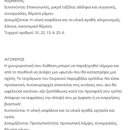
σύμπαντος.
Ευνοούνται: Επικοινωνίες, μικρά ταξίδια, αδέλφια και συγγενείς,
συνεργασίες, θέματα γάμου.
Δοκιμάζονται: Η υλική ασφάλεια και τα υλικά αγαθά, κληρονομιές,
δάνεια, οικονομικά θέματα.
Τυχεροί αριθμοί: 31, 22, 13, 4, 25, 6.
ΑΙΓΟΚΕΡΩΣ
Η χιουμοριστική σου διάθεση μπορεί να παρεξηγηθεί σήμερα και
από το πουθενά να ανάψει μια «φωτιά» που θα καταστρέψει μια
σχέση. Το τετράγωνο του Ουρανού παρεμβάλει εμπόδια. Να είσαι
προσεκτική. Αυτοκυριαρχία απαιτείται στις κινήσεις σου. Δεν θα
ωφελούσε κανέναν, εάν ξεσπάθωνες κατά τον προσφιλή σου τρόπο.
Απόφυγε να εκφράσεις την άποψή σου με έμφαση ή να ενεργήσεις
βιαστικά!
Ευνοούνται: Η υλική ασφάλεια και τα υλικά αγαθά, εργασία και
υγεία.
Δοκιμάζονται: Προσωπικότητα, προσωπική λάμψη, συνεργασίες,
θέματα γάμου.