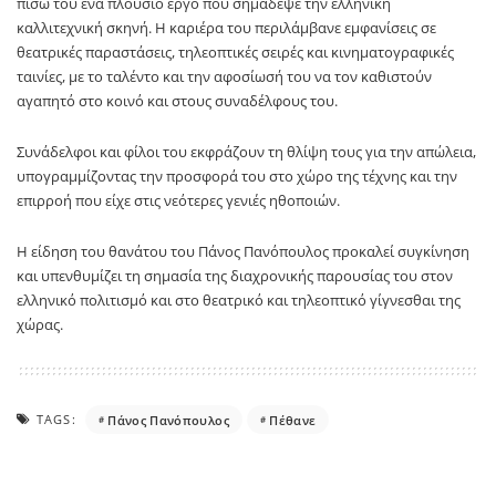
πίσω του ένα πλούσιο έργο που σημάδεψε την ελληνική
καλλιτεχνική σκηνή. Η καριέρα του περιλάμβανε εμφανίσεις σε
θεατρικές παραστάσεις, τηλεοπτικές σειρές και κινηματογραφικές
ταινίες, με το ταλέντο και την αφοσίωσή του να τον καθιστούν
αγαπητό στο κοινό και στους συναδέλφους του.
Συνάδελφοι και φίλοι του εκφράζουν τη θλίψη τους για την απώλεια,
υπογραμμίζοντας την προσφορά του στο χώρο της τέχνης και την
επιρροή που είχε στις νεότερες γενιές ηθοποιών.
Η είδηση του θανάτου του
Πάνος Πανόπουλος
προκαλεί συγκίνηση
και υπενθυμίζει τη σημασία της διαχρονικής παρουσίας του στον
ελληνικό πολιτισμό και στο θεατρικό και τηλεοπτικό γίγνεσθαι της
χώρας.
TAGS:
Πάνος Πανόπουλος
Πέθανε