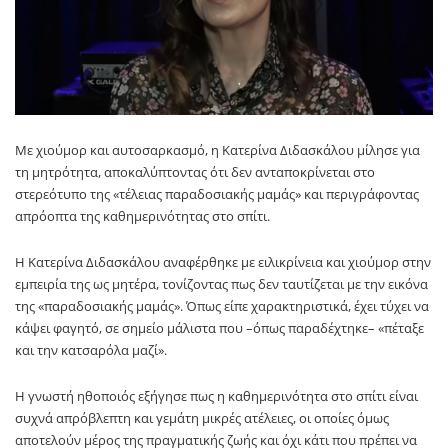
Με χιούμορ και αυτοσαρκασμό, η
Κατερίνα Διδασκάλου
μίλησε για
τη μητρότητα, αποκαλύπτοντας ότι δεν ανταποκρίνεται στο
στερεότυπο της «τέλειας παραδοσιακής μαμάς» και περιγράφοντας
απρόοπτα της καθημερινότητας στο σπίτι.
Η
Κατερίνα Διδασκάλου
αναφέρθηκε με ειλικρίνεια και χιούμορ στην
εμπειρία της ως μητέρα, τονίζοντας πως δεν ταυτίζεται με την εικόνα
της «παραδοσιακής μαμάς». Όπως είπε χαρακτηριστικά, έχει τύχει να
κάψει φαγητό, σε σημείο μάλιστα που –όπως παραδέχτηκε– «πέταξε
και την κατσαρόλα μαζί».
Η γνωστή ηθοποιός εξήγησε πως η καθημερινότητα στο σπίτι είναι
συχνά απρόβλεπτη και γεμάτη μικρές ατέλειες, οι οποίες όμως
αποτελούν μέρος της πραγματικής ζωής και όχι κάτι που πρέπει να