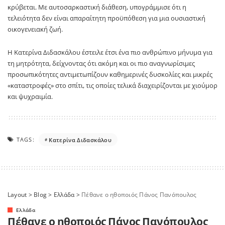
κρύβεται. Με αυτοσαρκαστική διάθεση, υπογράμμισε ότι η
τελειότητα δεν είναι απαραίτητη προϋπόθεση για μια ουσιαστική
οικογενειακή ζωή.
Η
Κατερίνα Διδασκάλου
έστειλε έτσι ένα πιο ανθρώπινο μήνυμα για
τη μητρότητα, δείχνοντας ότι ακόμη και οι πιο αναγνωρίσιμες
προσωπικότητες αντιμετωπίζουν καθημερινές δυσκολίες και μικρές
«καταστροφές» στο σπίτι, τις οποίες τελικά διαχειρίζονται με χιούμορ
και ψυχραιμία.
TAGS:
Κατερίνα Διδασκάλου
Layout
>
Blog
>
Ελλάδα
>
Πέθανε ο ηθοποιός Πάνος Πανόπουλος
Ελλάδα
Πέθανε ο ηθοποιός Πάνος Πανόπουλος