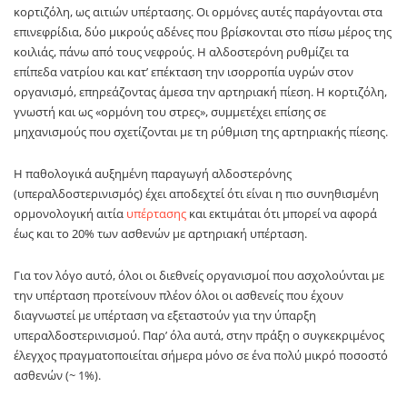
κορτιζόλη, ως αιτιών υπέρτασης. Οι ορμόνες αυτές παράγονται στα
επινεφρίδια, δύο μικρούς αδένες που βρίσκονται στο πίσω μέρος της
κοιλιάς, πάνω από τους νεφρούς. Η αλδοστερόνη ρυθμίζει τα
επίπεδα νατρίου και κατ’ επέκταση την ισορροπία υγρών στον
οργανισμό, επηρεάζοντας άμεσα την αρτηριακή πίεση. Η κορτιζόλη,
γνωστή και ως «ορμόνη του στρες», συμμετέχει επίσης σε
μηχανισμούς που σχετίζονται με τη ρύθμιση της αρτηριακής πίεσης.
Η παθολογικά αυξημένη παραγωγή αλδοστερόνης
(υπεραλδοστερινισμός) έχει αποδεχτεί ότι είναι η πιο συνηθισμένη
ορμονολογική αιτία
υπέρτασης
και εκτιμάται ότι μπορεί να αφορά
έως και το 20% των ασθενών με αρτηριακή υπέρταση.
Για τον λόγο αυτό, όλοι οι διεθνείς οργανισμοί που ασχολούνται με
την υπέρταση προτείνουν πλέον όλοι οι ασθενείς που έχουν
διαγνωστεί με υπέρταση να εξεταστούν για την ύπαρξη
υπεραλδοστερινισμού. Παρ’ όλα αυτά, στην πράξη ο συγκεκριμένος
έλεγχος πραγματοποιείται σήμερα μόνο σε ένα πολύ μικρό ποσοστό
ασθενών (~ 1%).