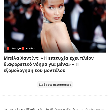
Lifestyle
Ελλάδα
Μπέλα Χαντίντ: «Η επιτυχία έχει πλέον
διαφορετικό νόημα για μένα» – Η
εξομολόγηση του μοντέλου
Διαβαστε περισσοτερα
Layout
>
Blog
>
Ελλάδα
>
Μαρία Ηλιάκη για Νίκο Μουτσινά: «Δεν μου είχε ευχηθεί για τη γέννηση της κόρης μου, ούτε μου είχε στείλει δώρο»