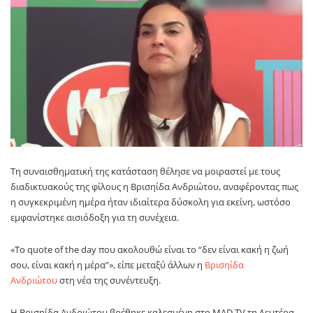
Τη συναισθηματική της κατάσταση θέλησε να μοιραστεί με τους
διαδικτυακούς της φίλους η Βρισηίδα Ανδριώτου, αναφέροντας πως
η συγκεκριμένη ημέρα ήταν ιδιαίτερα δύσκολη για εκείνη, ωστόσο
εμφανίστηκε αισιόδοξη για τη συνέχεια.
«Το quote of the day που ακολουθώ είναι το “δεν είναι κακή η ζωή
σου, είναι κακή η μέρα”», είπε μεταξύ άλλων η
Βρισηίδα
Ανδριώτου
στη νέα της συνέντευξη.
Η Βρισηίδα Ανδριώτου βρέθηκε καλεσμένη στο MAD TV τη Δευτέρα