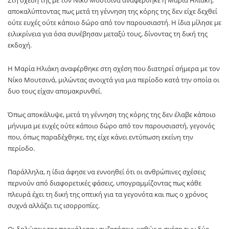
αποκαλύπτοντας πως μετά τη γέννηση της κόρης της δεν είχε δεχθεί
ούτε ευχές ούτε κάποιο δώρο από τον παρουσιαστή. Η ίδια μίλησε με
ειλικρίνεια για όσα συνέβησαν μεταξύ τους, δίνοντας τη δική της
εκδοχή.
Η
Μαρία Ηλιάκη
αναφέρθηκε στη σχέση που διατηρεί σήμερα με τον
Νίκο Μουτσινά
, μιλώντας ανοιχτά για μια περίοδο κατά την οποία οι
δυο τους είχαν απομακρυνθεί.
Όπως αποκάλυψε, μετά τη γέννηση της κόρης της δεν έλαβε κάποιο
μήνυμα με ευχές ούτε κάποιο δώρο από τον παρουσιαστή, γεγονός
που, όπως παραδέχθηκε, της είχε κάνει εντύπωση εκείνη την
περίοδο.
Παράλληλα, η ίδια άφησε να εννοηθεί ότι οι ανθρώπινες σχέσεις
περνούν από διαφορετικές φάσεις, υπογραμμίζοντας πως κάθε
πλευρά έχει τη δική της οπτική για τα γεγονότα και πως ο χρόνος
συχνά αλλάζει τις ισορροπίες.
Οι δηλώσεις της προκάλεσαν συζητήσεις, καθώς η σχέση των δύο