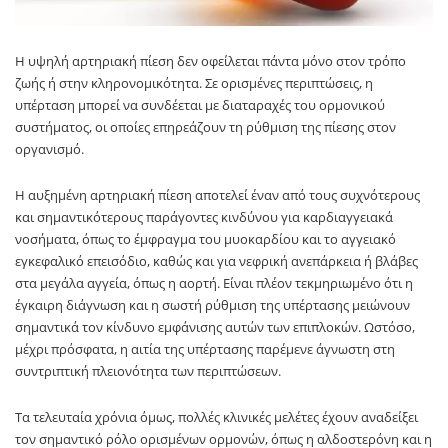
Η υψηλή αρτηριακή πίεση δεν οφείλεται πάντα μόνο στον τρόπο
ζωής ή στην κληρονομικότητα. Σε ορισμένες περιπτώσεις, η
υπέρταση μπορεί να συνδέεται με διαταραχές του ορμονικού
συστήματος, οι οποίες επηρεάζουν τη ρύθμιση της πίεσης στον
οργανισμό.
Η αυξημένη αρτηριακή πίεση αποτελεί έναν από τους συχνότερους
και σημαντικότερους παράγοντες κινδύνου για καρδιαγγειακά
νοσήματα, όπως το έμφραγμα του μυοκαρδίου και το αγγειακό
εγκεφαλικό επεισόδιο, καθώς και για νεφρική ανεπάρκεια ή βλάβες
στα μεγάλα αγγεία, όπως η αορτή. Είναι πλέον τεκμηριωμένο ότι η
έγκαιρη διάγνωση και η σωστή ρύθμιση της υπέρτασης μειώνουν
σημαντικά τον κίνδυνο εμφάνισης αυτών των επιπλοκών. Ωστόσο,
μέχρι πρόσφατα, η αιτία της υπέρτασης παρέμενε άγνωστη στη
συντριπτική πλειονότητα των περιπτώσεων.
Τα τελευταία χρόνια όμως, πολλές κλινικές μελέτες έχουν αναδείξει
τον σημαντικό ρόλο ορισμένων ορμονών, όπως η αλδοστερόνη και η