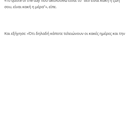
«Το quote of the day που ακολουθώ είναι το “δεν είναι κακή η ζωή
σου, είναι κακή η μέρα”», είπε.
Και εξήγησε: «Ότι δηλαδή κάποτε τελειώνουν οι κακές ημέρες και την
επομένη ξεκινάει μια καλύτερη μέρα. Μπορεί σήμερα για μένα να
είναι μια πολύ κακή μέρα, αλλά είναι μια μέρα».
«Αύριο θα είναι καλύτερα», κατέληξε η Βρισηίδα Ανδριώτου.
TAGS:
Βρισηίδα Ανδριώτου
newsit
SOURCE: