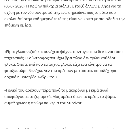
(06.07.2026). Η πρώην παίκτρια ριάλιτι, μεταξύ άλλων, μίλησε για τη
σχέση με τον νέο σύντροφό της, ενώ σημειώνει πως το μότο που
ακολουθεί στην καθημερινότητά της είναι να κοιτά με αισιοδοξία την
επόμενη ημέρα.
«Είμαι γλυκαντζού και συνέχεια ψάχνω συνταγές που δεν είναι τόσο
παχυντικές. Ο σύντροφος που έχω βρει τώρα δεν τρώει καθόλου
γλυκά. Οπότε εκεί που έφτιαχνα γλυκά, είχα ένα κίνητρο να τα
φτιάξω, τώρα δεν έχω. Δεν του αρέσουν με τίποτα», παραδέχτηκε
αρχικά η Βρισηίδα Ανδριώτου.
«Γενικά του αρέσουν πάρα πολύ τα μακαρόνια με κιμά αλλά
αποφεύγουμε τα ζυμαρικά. Μας αρέσει όμως το κρέας, το ψάρι»,
συμπλήρωσε η πρώην παίκτρια του Survivor.