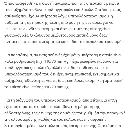
Όπως αναφέρθηκε, η σωστή αντιμετώπιση της υπέρτασης μειώνει
τον αυξημένο κίνδυνο καρδιαγγειακών επιπλοκών. Ωστόσο, στους
ασθενείς που έχουν υπέρταση λόγω υπεραλδοστερονισμού, η
ρύθμιση της αρτηριακής πίεσης από μόνη της δεν αρκεί για να
μειώσει τον κίνδυνο, ακόμη και όταν οι τιμές της πίεσης είναι
φυσιολογικές. Ο κίνδυνος μειώνεται ουσιαστικά μόνο όταν
αντιμετωπιστεί αποτελεσματικά και ο ίδιος ο υπεραλδοστερονισμός.
Για παράδειγμα, αν ένας ασθενής έχει μόνο υπέρταση η οποία είναι
καλά ρυθμισμένη (π.χ. 110/70 mmHg ), έχει μειωμένο κίνδυνο για
καρδιαγγειακές επιπλοκές, αλλά αν ο ίδιος ασθενής έχει και
υπεραλδοστερινισμό που δεν έχει αντιμετωπιστεί, έχει σημαντικά
αυξημένες πιθανότητες για τις ίδιες επιπλοκές ακόμη κι η αρτηριακή
του πίεση είναι επίσης 110/70 mmHg.
Για τη διάγνωση του υπεραλδοστερινισμού, απαιτείται μια απλή
εξέταση αίματος η οποία περιλαμβάνει τη μέτρηση της
αλδοστερόνης, της ρενίνης, της ορμόνης που ρυθμίζει την παραγωγή
της αλδοστερόνης, καθώς και του καλίου και της νεφρικής
λειτουργίας, μέσω των τιμών ουρίας και κρεατινίνης. Ως ακόμη πιο