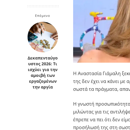
Κρήτη
Πελοπόννησος
Κυκλάδες
Επόμενο
Πελοπόννησος
Δεκαπενταύγο
υστος 2026: Τι
ισχύει για την
Η Αναστασία Γιάμαλη ξεκ
αμοιβή των
της δεν έχει να κάνει με 
εργαζομένων
την αργία
σωστά τα πράγματα, απαντ
Η γνωστή προσωπικότητα,
μιλώντας για τις αντιλήψ
έπρεπε να πει ότι δεν είμ
προσήλωσή της στη σωστ