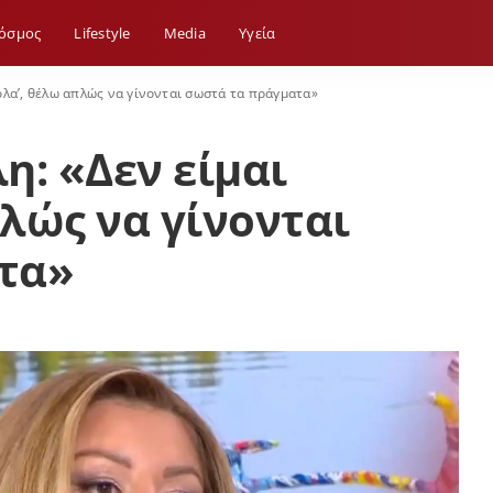
όσμος
Lifestyle
Media
Yγεία
ιόλα’, θέλω απλώς να γίνονται σωστά τα πράγματα»
η: «Δεν είμαι
πλώς να γίνονται
τα»