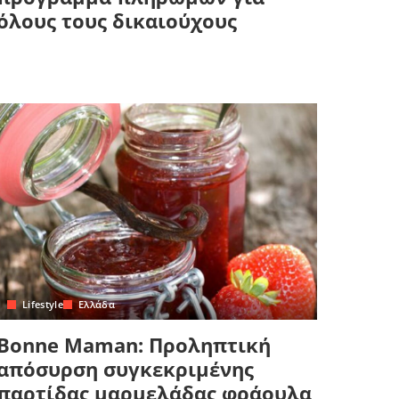
όλους τους δικαιούχους
Lifestyle
Ελλάδα
Bonne Maman: Προληπτική
απόσυρση συγκεκριμένης
παρτίδας μαρμελάδας φράουλα