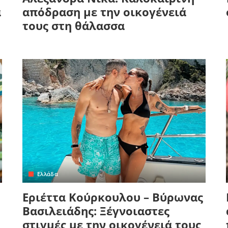
α
απόδραση με την οικογένειά
τους στη θάλασσα
Ελλάδα
Εριέττα Κούρκουλου – Βύρωνας
Βασιλειάδης: Ξέγνοιαστες
στιγμές με την οικογένειά τους