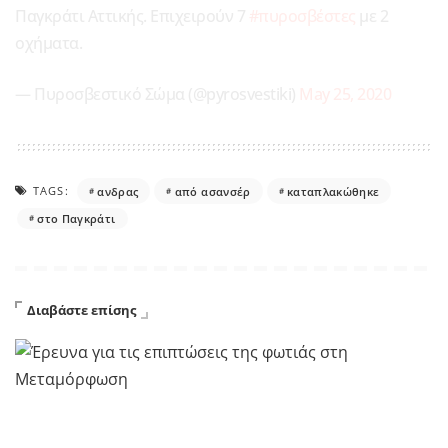
Παγκράτι Αττικής. Επιχειρούν 7
#πυροσβέστες
με 2
οχήματα.
— Πυροσβεστικό Σώμα (@pyrosvestiki)
May 25, 2020
TAGS:
ανδρας
από ασανσέρ
καταπλακώθηκε
στο Παγκράτι
Διαβάστε επίσης