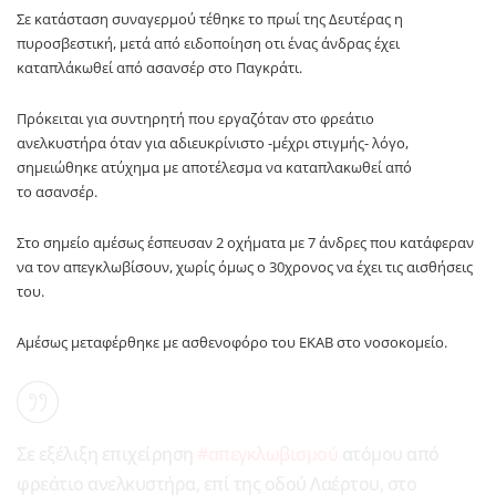
Σε κατάσταση συναγερμού τέθηκε το πρωί της Δευτέρας η
πυροσβεστική, μετά από ειδοποίηση οτι ένας άνδρας έχει
καταπλάκωθεί από ασανσέρ στο Παγκράτι.
Πρόκειται για συντηρητή που εργαζόταν στο φρεάτιο
ανελκυστήρα όταν για αδιευκρίνιστο -μέχρι στιγμής- λόγο,
σημειώθηκε ατύχημα με αποτέλεσμα να καταπλακωθεί από
το ασανσέρ.
Στο σημείο αμέσως έσπευσαν 2 οχήματα με 7 άνδρες που κατάφεραν
να τον απεγκλωβίσουν, χωρίς όμως ο 30χρονος να έχει τις αισθήσεις
του.
Αμέσως μεταφέρθηκε με ασθενοφόρο του ΕΚΑΒ στο νοσοκομείο.
Σε εξέλιξη επιχείρηση
#απεγκλωβισμού
ατόμου από
φρεάτιο ανελκυστήρα, επί της οδού Λαέρτου, στο