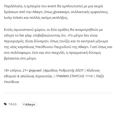
Παράλληλα, η εμπειρία του event θα εμπλουτιστεί με μια σειρά
δράσεων από την Allwyn, όπως giveaways, συλλεκτικές εμφανίσεις,
lucky tickets και πολλές ακόμη εκπλήξεις.
Εντός αγωνιστικού χώρου, οι δύο ομάδες θα αναμετρηθούν με
οδηγό το
fair
play
, επιβεβαιώνοντας ότι «Το μέτρο δεν είναι
περιορισμός. Είναι δύναμη!», όπως τονίζει και το κεντρικό μήνυμα
της νέας καμπάνιας Υπεύθυνου Παιχνιδιού της
Allwyn
. Γιατί όπως και
στο ποδόσφαιρο, έτσι και στο παιχνίδι, η πραγματική δύναμη
βρίσκεται στο μέτρο.
18+ επίγειο, 21+ ψηφιακό |Αρμόδιος Ρυθμιστής ΕΕΕΠ | Κίνδυνος
εθισμού & απώλειας περιουσίας | ΓΡΑΜΜΗ ΣΤΗΡΙΞΗΣ 1114 | Παίξε
Υπεύθυνα
TAGS:
Allwyn