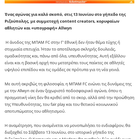
Ένας αγώνας για καλό σκοπό, στις 13 Ιουνίου στο γήπεδο της
Ριζούπολης, με συμμετοχή
content
creators
, κορυφαίων
αθλητών και «υπογραφή»
Allwyn
Η άνοδος της ΜΠΑΜ
FC
στην Γ’ Εθνική δεν ήταν θέμα τύχης ή
στιγμιαία επιτυχία. Ήταν το αποτέλεσμα σκληρής δουλειάς,
ομαδικότητας και, πάνω από όλα, υπευθυνότητας. Αυτή εξάλλου
είναι και η βασική αρχή που μετατρέπει τους παίκτες σε αθλητές
υψηλού επιπέδου και τις ομάδες σε πρότυπα για τη νέα γενιά.
Με αυτή ακριβώς τη φιλοσοφία, η ΜΠΑΜ FC ενώνει τις δυνάμεις της
με την Allwyn σε έναν ξεχωριστό ποδοσφαιρικό αγώνα, όπου η
πραγματική νίκη δεν θα κριθεί από το σκορ, αλλά από την προώθηση
της Υπευθυνότητας, του fair play και του θετικού κοινωνικού
αποτυπώματος του αθλητισμού.
Η αναμέτρηση, που αναμένεται να μονοπωλήσει το ενδιαφέρον, θα
διεξαχθεί το Σάββατο 13 Ιουνίου, στο ιστορικό γήπεδο της