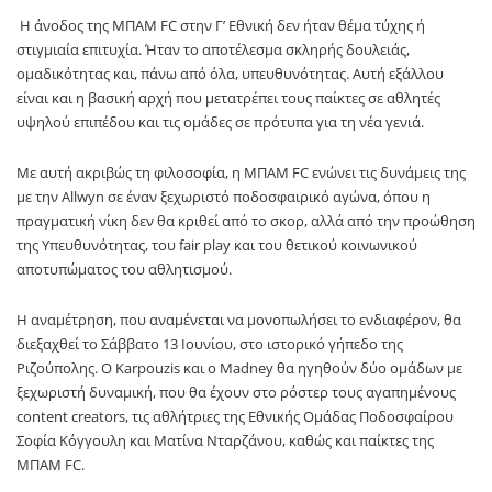
Η άνοδος της ΜΠΑΜ
FC
στην Γ’ Εθνική δεν ήταν θέμα τύχης ή
στιγμιαία επιτυχία. Ήταν το αποτέλεσμα σκληρής δουλειάς,
ομαδικότητας και, πάνω από όλα, υπευθυνότητας. Αυτή εξάλλου
είναι και η βασική αρχή που μετατρέπει τους παίκτες σε αθλητές
υψηλού επιπέδου και τις ομάδες σε πρότυπα για τη νέα γενιά.
Με αυτή ακριβώς τη φιλοσοφία, η ΜΠΑΜ FC ενώνει τις δυνάμεις της
με την Allwyn σε έναν ξεχωριστό ποδοσφαιρικό αγώνα, όπου η
πραγματική νίκη δεν θα κριθεί από το σκορ, αλλά από την προώθηση
της Υπευθυνότητας, του fair play και του θετικού κοινωνικού
αποτυπώματος του αθλητισμού.
Η αναμέτρηση, που αναμένεται να μονοπωλήσει το ενδιαφέρον, θα
διεξαχθεί το Σάββατο 13 Ιουνίου, στο ιστορικό γήπεδο της
Ριζούπολης. Ο
Karpouzis
και ο Madney θα ηγηθούν δύο ομάδων με
ξεχωριστή δυναμική, που θα έχουν στο ρόστερ τους αγαπημένους
content creators, τις αθλήτριες της Εθνικής Ομάδας Ποδοσφαίρου
Σοφία Κόγγουλη και Ματίνα Νταρζάνου, καθώς και παίκτες της
ΜΠΑΜ
FC
.