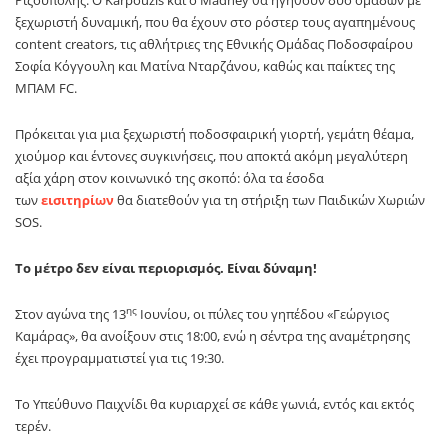
Ριζούπολης. Ο
Karpouzis
και ο Madney θα ηγηθούν δύο ομάδων με
ξεχωριστή δυναμική, που θα έχουν στο ρόστερ τους αγαπημένους
content creators, τις αθλήτριες της Εθνικής Ομάδας Ποδοσφαίρου
Σοφία Κόγγουλη και Ματίνα Νταρζάνου, καθώς και παίκτες της
ΜΠΑΜ
FC
.
Πρόκειται για μια ξεχωριστή ποδοσφαιρική γιορτή, γεμάτη θέαμα,
χιούμορ και έντονες συγκινήσεις, που αποκτά ακόμη μεγαλύτερη
αξία χάρη στον κοινωνικό της σκοπό: όλα τα έσοδα
των
εισιτηρίων
θα διατεθούν για τη στήριξη των Παιδικών Χωριών
SOS.
Το μέτρο δεν είναι περιορισμός. Είναι δύναμη!
ης
Στον αγώνα της 13
Ιουνίου, οι πύλες του γηπέδου «Γεώργιος
Καμάρας», θα ανοίξουν στις 18:00, ενώ η σέντρα της αναμέτρησης
έχει προγραμματιστεί για τις 19:30.
Το Υπεύθυνο Παιχνίδι θα κυριαρχεί σε κάθε γωνιά, εντός και εκτός
τερέν.