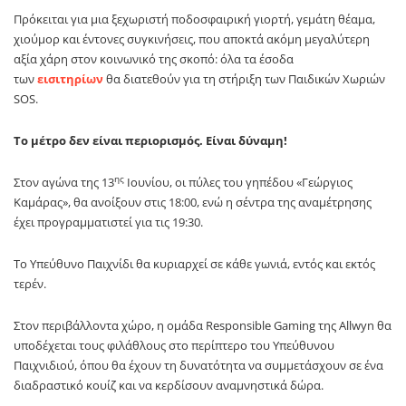
Πρόκειται για μια ξεχωριστή ποδοσφαιρική γιορτή, γεμάτη θέαμα,
χιούμορ και έντονες συγκινήσεις, που αποκτά ακόμη μεγαλύτερη
αξία χάρη στον κοινωνικό της σκοπό: όλα τα έσοδα
των
εισιτηρίων
θα διατεθούν για τη στήριξη των Παιδικών Χωριών
SOS.
Το μέτρο δεν είναι περιορισμός. Είναι δύναμη!
ης
Στον αγώνα της 13
Ιουνίου, οι πύλες του γηπέδου «Γεώργιος
Καμάρας», θα ανοίξουν στις 18:00, ενώ η σέντρα της αναμέτρησης
έχει προγραμματιστεί για τις 19:30.
Το Υπεύθυνο Παιχνίδι θα κυριαρχεί σε κάθε γωνιά, εντός και εκτός
τερέν.
Στον περιβάλλοντα χώρο, η ομάδα Responsible Gaming της Allwyn θα
υποδέχεται τους φιλάθλους στο περίπτερο του Υπεύθυνου
Παιχνιδιού, όπου θα έχουν τη δυνατότητα να συμμετάσχουν σε ένα
διαδραστικό κουίζ και να κερδίσουν αναμνηστικά δώρα.