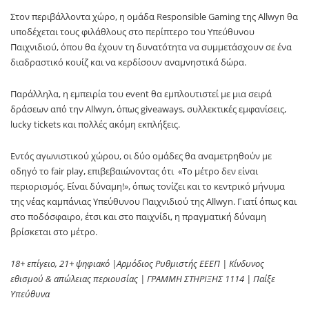
Στον περιβάλλοντα χώρο, η ομάδα Responsible Gaming της Allwyn θα
υποδέχεται τους φιλάθλους στο περίπτερο του Υπεύθυνου
Παιχνιδιού, όπου θα έχουν τη δυνατότητα να συμμετάσχουν σε ένα
διαδραστικό κουίζ και να κερδίσουν αναμνηστικά δώρα.
Παράλληλα, η εμπειρία του event θα εμπλουτιστεί με μια σειρά
δράσεων από την Allwyn, όπως giveaways, συλλεκτικές εμφανίσεις,
lucky tickets και πολλές ακόμη εκπλήξεις.
Εντός αγωνιστικού χώρου, οι δύο ομάδες θα αναμετρηθούν με
οδηγό το
fair play
, επιβεβαιώνοντας ότι «Το μέτρο δεν είναι
περιορισμός. Είναι δύναμη!», όπως τονίζει και το κεντρικό μήνυμα
της νέας καμπάνιας Υπεύθυνου Παιχνιδιού της
Allwyn
. Γιατί όπως και
στο ποδόσφαιρο, έτσι και στο παιχνίδι, η πραγματική δύναμη
βρίσκεται στο μέτρο.
18+ επίγειο, 21+ ψηφιακό |Αρμόδιος Ρυθμιστής ΕΕΕΠ | Κίνδυνος
εθισμού & απώλειας περιουσίας | ΓΡΑΜΜΗ ΣΤΗΡΙΞΗΣ 1114 | Παίξε
Υπεύθυνα