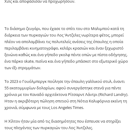
Χιλς και αποφάσισαν να προχωρήσουν.
Το διάσημο ζευγάρι, που έχασε το σπίτι του στο Μαλιμπού κατά τη
διάρκεια των πυρκαγιών του Λος ‘Αντζελες νωρίτερα φέτος, μπορεί
πλέον να απολαμβάνει τις πολυτελείς ανέσεις της έπαυλης η οποία
περιλαμβάνει κινηματογράφο, κελάρι κρασιών και έναν ξεχωριστό
ξενώνα καθώς και ένα γήπεδο γκολφ πέντε οπών με πίστα οδήγησης,
ένα πάρκο skate, πισίνα και ένα γήπεδο μπάσκετ στο εξωτερικό χώρο
των έξι στρεμμάτων.
Το 2023 ο Γουόλμπεργκ πούλησε την έπαυλη γαλλικού στυλ, έναντι
55 εκατομμυρίων δολαρίων, αφού συνεργάστηκε στενά για πέντε
χρόνια με τον Καναδό αρχιτέκτονα Ρίτσαρντ Λάντρι (Richard Landry).
Ηταν η ακριβότερη πώληση σπιτιού στη Νότια Καλιφόρνια εκείνη τη
χρονιά, σύμφωνα με τους Los Angeles Times.
Η Χίλτον ήταν μία από τις διασημότητες που έσπευσε να στηρίξει
τους πληγέντες των πυρκαγιών του Λος ‘Αντζελες.