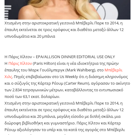
Χτισμένη στην αριστοκρατική γειτονιά Μπέβερλι Παρκ το 2014, η
έπαυλη εκτείνεται σε τρεις ορόφους και διαθέτει μεταξύ άλλων 12
υπνοδωμάτια και 20 μπάνια
Η Πάρις Χίλτον – EPA/ALLISON DINNER EDITORIAL USE ONLY
H
Πάρις Χίλτον
(Paris Hilton) είναι η νέα ιδιοκτήτρια της πρώην
έπαυλης του Μαρκ Γουόλμπεργκ (Mark Wahlberg), στο
Μπέβερλι
Χιλς
. Πηγές επιβεβαίωσαν στο Us Weekly ότι η διάσημη κληρονόμος
και ο σύζυγός της Κάρτερ Ρέουμ (Carter Reum), αγόρασαν το ακίνητο
των 2.834 τετραγωνικών μέτρων, καταβάλλοντας το εντυπωσιακό
ποσό των 63,1 εκατ. δολαρίων.
Χτισμένη στην αριστοκρατική γειτονιά Μπέβερλι Παρκ το 2014, η
έπαυλη εκτείνεται σε τρεις ορόφους και διαθέτει μεταξύ άλλων 12
υπνοδωμάτια και 20 μπάνια, μεγάλη είσοδο με διπλή σκάλα, μια
διώροφη βιβλιοθήκη και γυμναστήριο. Πάρις Χίλτον και Κάρτερ
Ρέουμ αξιολόγησαν τα υπέρ και τα κατά της αγοράς στο Μπέβερλι