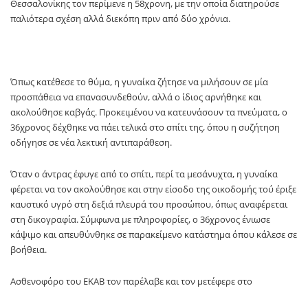
Θεσσαλονίκης τον περίμενε η 58χρονη, με την οποία διατηρούσε
παλιότερα σχέση αλλά διεκόπη πριν από δύο χρόνια.
Όπως κατέθεσε το θύμα, η γυναίκα ζήτησε να μιλήσουν σε μία
προσπάθεια να επανασυνδεθούν, αλλά ο ίδιος αρνήθηκε και
ακολούθησε καβγάς. Προκειμένου να κατευνάσουν τα πνεύματα, ο
36χρονος δέχθηκε να πάει τελικά στο σπίτι της, όπου η συζήτηση
οδήγησε σε νέα λεκτική αντιπαράθεση.
Όταν ο άντρας έφυγε από το σπίτι, περί τα μεσάνυχτα, η γυναίκα
φέρεται να τον ακολούθησε και στην είσοδο της οικοδομής τού έριξε
καυστικό υγρό στη δεξιά πλευρά του προσώπου, όπως αναφέρεται
στη δικογραφία. Σύμφωνα με πληροφορίες, ο 36χρονος ένιωσε
κάψιμο και απευθύνθηκε σε παρακείμενο κατάστημα όπου κάλεσε σε
βοήθεια.
Ασθενοφόρο του ΕΚΑΒ τον παρέλαβε και τον μετέφερε στο
νοσοκομείο. Την ίδια ώρα, η 58χρονη συνελήφθη και οδηγήθηκε στο