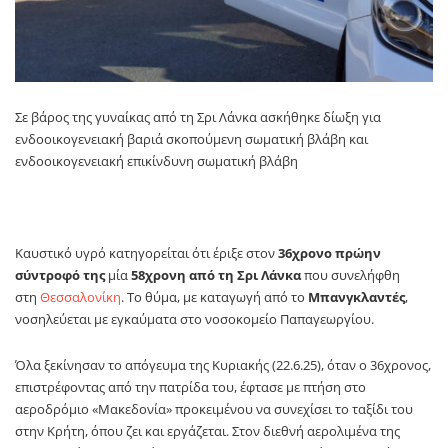
Σε βάρος της γυναίκας από τη Σρι Λάνκα ασκήθηκε δίωξη για
ενδοοικογενειακή βαριά σκοπούμενη σωματική βλάβη και
ενδοοικογενειακή επικίνδυνη σωματική βλάβη
Καυστικό υγρό κατηγορείται ότι έριξε στον
36χρονο πρώην
σύντροφό της
μία
58χρονη από τη Σρι Λάνκα
που συνελήφθη
στη
Θεσσαλονίκη
. Το θύμα, με καταγωγή από το
Μπανγκλαντές
,
νοσηλεύεται με εγκαύματα στο νοσοκομείο Παπαγεωργίου.
Όλα ξεκίνησαν το απόγευμα της Κυριακής (22.6.25), όταν ο 36χρονος,
επιστρέφοντας από την πατρίδα του, έφτασε με πτήση στο
αεροδρόμιο «Μακεδονία» προκειμένου να συνεχίσει το ταξίδι του
στην Κρήτη, όπου ζει και εργάζεται. Στον διεθνή αερολιμένα της