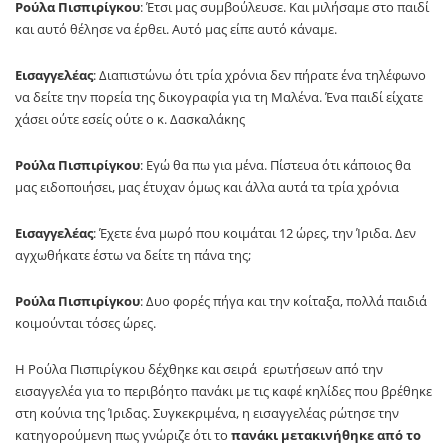
Ρούλα Πισπιρίγκου
: Έτσι μας συμβούλευσε. Και μιλήσαμε στο παιδί
και αυτό θέλησε να έρθει. Αυτό μας είπε αυτό κάναμε.
Εισαγγελέας
: Διαπιστώνω ότι τρία χρόνια δεν πήρατε ένα τηλέφωνο
να δείτε την πορεία της δικογραφία για τη Μαλένα. Ένα παιδί είχατε
χάσει ούτε εσείς ούτε ο κ. Δασκαλάκης
Ρούλα Πισπιρίγκου
: Εγώ θα πω για μένα. Πίστευα ότι κάποιος θα
μας ειδοποιήσει, μας έτυχαν όμως και άλλα αυτά τα τρία χρόνια
Εισαγγελέας
: Έχετε ένα μωρό που κοιμάται 12 ώρες, την Ίριδα. Δεν
αγχωθήκατε έστω να δείτε τη πάνα της;
Ρούλα Πισπιρίγκου
: Δυο φορές πήγα και την κοίταξα, πολλά παιδιά
κοιμούνται τόσες ώρες.
Η Ρούλα Πισπιρίγκου δέχθηκε και σειρά ερωτήσεων από την
εισαγγελέα για το περιβόητο πανάκι με τις καφέ κηλίδες που βρέθηκε
στη κούνια της Ίριδας. Συγκεκριμένα, η εισαγγελέας ρώτησε την
κατηγορούμενη πως γνώριζε ότι το
πανάκι μετακινήθηκε από το