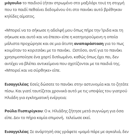
μάγουλο
το παιδιού (ήταν στρωμένο στο μαξιλάρι του) τη στιγμή
που το παιδί πεθαίνει δεδομένου ότι στο πανάκι αυτό βρέθηκαν
κηλίδες αίματος.
«Μπορεί να το σήκωσε η αδελφή μου όπως πήρε την Ίριδα και τη
σήκωσε και αυτό και να έπεσε» είπε η κατηγορούμενη η οποία
μάλιστα προχώρησε και σε μια άτυπη
αναπαράσταση
για το πως
κοιμόταν το κοριτσάκι με το πανάκι. Ωστόσο, αντί για το πανάκι
χρησιμοποίησε ένα χαρτί διπλωμένο, καθώς όπως έχει πει, δεν
αντέχει να βλέπει αντικείμενα που σχετίζονται με τα παιδιά της.
«Μπορεί και να σύρθηκε» είπε.
Εισαγγελέας
: Εσείς δώσατε το πανάκι στην αστυνομία και το ζητάτε
πίσω. Και γιατί ταυτίζεται χρονικά αυτό με τις υποψίες του γιατρού
Ηλιάδη για εγκληματική ενέργεια;
Ρούλα Πισπιρίγκου
: Ο κ. Ηλιάδης ζήτησε μετά συγνώμη για όσα
είπε. Δεν το πήρα καμία επιμονή, τελείωσε εκεί.
Εισαγγελέας
: Σε ανάρτησή σας γράφετε «μαμά πάρε με αγκαλιά, δεν