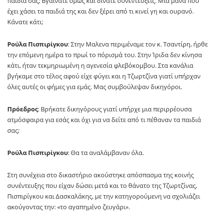
παιδιά σας; Βγαίνατε όμως και δίνατε συνεντεύξεις. Μια μάνα που
έχει χάσει τα παιδιά της και δεν ξέρει από τι κινεί γη και ουρανό.
Κάνατε κάτι;
Ρούλα Πισπιρίγκου
: Στην Μαλενα περιμέναμε τον κ. Τσαντίρη, ήρθε
την επόμενη ημέρα το πρωί το πόρισμά του. Στην Ίριδα δεν κίνησα
κάτι, ήταν τεκμηριωμένη η αγενεσία φλεβόκομβου. Στα κανάλια
βγήκαμε στο τέλος αφού είχε φύγει και η Τζωρτζίνα γιατί υπήρχαν
όλες αυτές οι φήμες για εμάς. Μας συμβούλεψαν δικηγόροι.
Πρόεδρος
: Βρήκατε δικηγόρους γιατί υπήρχε μια περιρρέουσα
ατμόσφαιρα για εσάς και όχι για να δείτε από τι πέθαναν τα παιδιά
σας;
Ρούλα Πισπιρίγκου
: Θα τα αναλάμβαναν όλα.
Στη συνέχεια στο δικαστήριο ακούστηκε απόσπασμα της κοινής
συνέντευξης που είχαν δώσει μετά και το θάνατο της Τζωρτζίνας,
Πισπιρίγκου και Δασκαλάκης, με την κατηγορούμενη να σχολιάζει
ακούγοντας την: «το αγαπημένο ζευγάρι».