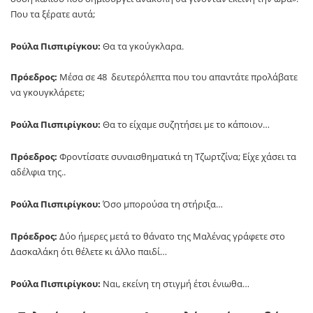
Που τα ξέρατε αυτά;
Ρούλα Πισπιρίγκου:
Θα τα γκούγκλαρα.
Πρόεδρος:
Μέσα σε 48 δευτερόλεπτα που του απαντάτε προλάβατε
να γκουγκλάρετε;
Ρούλα Πισπιρίγκου:
Θα το είχαμε συζητήσει με το κάποιον…
Πρόεδρος:
Φροντίσατε συναισθηματικά τη Τζωρτζίνα; Είχε χάσει τα
αδέλφια της..
Ρούλα Πισπιρίγκου:
Όσο μπορούσα τη στήριξα…
Πρόεδρος:
Δύο ήμερες μετά το θάνατο της Μαλένας γράφετε στο
Δασκαλάκη ότι θέλετε κι άλλο παιδί…
Ρούλα Πισπιρίγκου:
Ναι, εκείνη τη στιγμή έτσι ένιωθα…