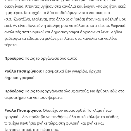
οικογένεια. Άπαντες βγήκαν στα κανάλια και έλεγαν «ποιος ήταν εκεί;
η μητέρα». Καταρχάς τα δύο παιδιά έφυγαν στο νοσοκομείο
(σ.σ.Τζωρτζίνα, Μαλενα), στο άλλο (σ.σ. Ίριδα) ήταν και η αδελφή μου
εκεί. Αν είναι δυνατόν η αδελφή μου να κάλυπτε κάτι τέτοιο. Ξαφνικά
αναλυτές αστυνομικοί και δημοσιογράφοι άρχισαν να λένε. Δήθεν
ξαδέρφια τα είδαμε να μιλάνε με πλάτες στα κανάλια και να λένε
τέρατα.
Πρόεδρος
: Ποιος το οργάνωσε όλο αυτό;
Ρούλα Πισπιρίγκου
: Πραγματικά δεν γνωρίζω, άρχισε
δημοσιογραφικά.
Πρόεδρος
: Ποιος τους οργάνωσε όλους αυτούς; Να έρθουν εδώ στο
ακροατήριο και να πουν ψέματα;
Ρούλα Πισπιρίγκου
: Όλοι έχουν παρασυρθεί. Το κλίμα ήταν
τραγικό… Δεν πρόλαβα να πενθήσω, όλο αυτό κάλυψε το πένθος.
Ό,τι έχω πενθήσει βγήκε τώρα στη φυλακή και βγήκε και
ψυχοσωματικά, στο σώμα μου.