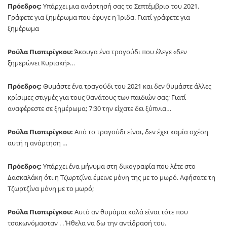
Πρόεδρος:
Υπάρχει μια ανάρτησή σας το Σεπτέμβριο του 2021.
Γράφετε για ξημέρωμα που έφυγε η Ίριδα. Γιατί γράφετε για
ξημέρωμα
Ρούλα Πισπιρίγκου:
Άκουγα ένα τραγούδι που έλεγε «δεν
ξημερώνει Κυριακή»…
Πρόεδρος:
Θυμάστε ένα τραγούδι του 2021 και δεν θυμάστε άλλες
κρίσιμες στιγμές για τους θανάτους των παιδιών σας; Γιατί
αναφέρεστε σε ξημέρωμα; 7:30 την είχατε δει ξύπνια…
Ρούλα Πισπιρίγκου:
Από το τραγούδι είναι, δεν έχει καμία σχέση
αυτή η ανάρτηση …
Πρόεδρος:
Υπάρχει ένα μήνυμα στη δικογραφία που λέτε στο
Δασκαλάκη ότι η Τζωρτζίνα έμεινε μόνη της με το μωρό. Αφήσατε τη
Τζωρτζίνα μόνη με το μωρό;
Ρούλα Πισπιρίγκου:
Αυτό αν θυμάμαι καλά είναι τότε που
τσακωνόμασταν . . Ήθελα να δω την αντίδρασή του.