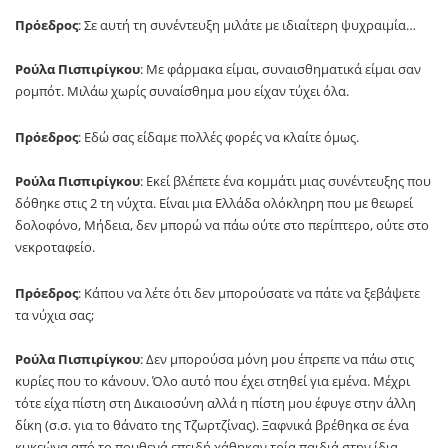
Πρόεδρος
: Σε αυτή τη συνέντευξη μιλάτε με ιδιαίτερη ψυχραιμία…
Ρούλα Πισπιρίγκου
: Με φάρμακα είμαι, συναισθηματικά είμαι σαν
ρομπότ. Μιλάω χωρίς συναίσθημα μου είχαν τύχει όλα.
Πρόεδρος
: Εδώ σας είδαμε πολλές φορές να κλαίτε όμως.
Ρούλα Πισπιρίγκου
: Εκεί βλέπετε ένα κομμάτι μιας συνέντευξης που
δόθηκε στις 2 τη νύχτα. Είναι μια Ελλάδα ολόκληρη που με θεωρεί
δολοφόνο, Μήδεια, δεν μπορώ να πάω ούτε στο περίπτερο, ούτε στο
νεκροταφείο.
Πρόεδρος
: Κάπου να λέτε ότι δεν μπορούσατε να πάτε να ξεβάψετε
τα νύχια σας;
Ρούλα Πισπιρίγκου
: Δεν μπορούσα μόνη μου έπρεπε να πάω στις
κυρίες που το κάνουν. Όλο αυτό που έχει στηθεί για εμένα. Μέχρι
τότε είχα πίστη στη Δικαιοσύνη αλλά η πίστη μου έφυγε στην άλλη
δίκη (σ.σ. για το θάνατο της Τζωρτζίνας). Ξαφνικά βρέθηκα σε ένα
κυκεώνα από το πουθενά επειδή χάθηκαν τρία παιδιά στην ίδια