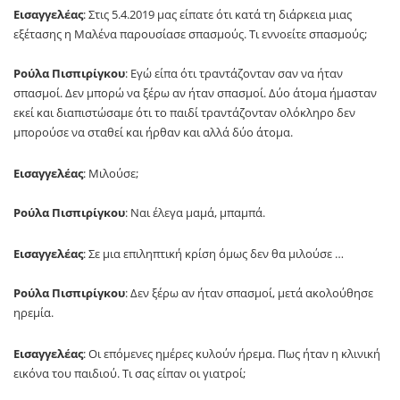
Εισαγγελέας
: Στις 5.4.2019 μας είπατε ότι κατά τη διάρκεια μιας
εξέτασης η Μαλένα παρουσίασε σπασμούς. Τι εννοείτε σπασμούς;
Ρούλα Πισπιρίγκου
: Εγώ είπα ότι τραντάζονταν σαν να ήταν
σπασμοί. Δεν μπορώ να ξέρω αν ήταν σπασμοί. Δύο άτομα ήμασταν
εκεί και διαπιστώσαμε ότι το παιδί τραντάζονταν ολόκληρο δεν
μπορούσε να σταθεί και ήρθαν και αλλά δύο άτομα.
Εισαγγελέας
: Μιλούσε;
Ρούλα Πισπιρίγκου
: Ναι έλεγα μαμά, μπαμπά.
Εισαγγελέας
: Σε μια επιληπτική κρίση όμως δεν θα μιλούσε …
Ρούλα Πισπιρίγκου
: Δεν ξέρω αν ήταν σπασμοί, μετά ακολούθησε
ηρεμία.
Εισαγγελέας
: Οι επόμενες ημέρες κυλούν ήρεμα. Πως ήταν η κλινική
εικόνα του παιδιού. Τι σας είπαν οι γιατροί;