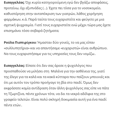
Εισαγγελέας
: Όχι κυρία κατηγορούμενη εγώ δεν βγάζω αποφάσεις,
προτείνω, όχι εξυπνάδες (…). Έχετε πει τόσα για το νοσοκομείο,
καθυστέρηση στην ανταπόκριση των γιατρών, λάθος χορήγηση
φαρμάκων, κ.ά. Παρά ταύτα τους ευχαριστείτε και φεύγετε με μια
σχετική ψυχραιμία. Γιατί τους ευχαριστείτε ενώ μέχρι τώρα μας έχετε
επισημάνει τόσο σοβαρά ζητήματα;
Ρούλα Πισπιρίγκου
: Ήμασταν δύο γονείς, το να μας είπαν
«συλλυπητήρια» και να απαντήσαμε «ευχαριστώ» είναι ανθρώπινο.
Να τους ευχαριστήσαμε για τις υπηρεσίες τους δεν νομίζω..
Εισαγγελέας:
Είπατε ότι δεν σας άρεσε η ψυχολόγος που
προσπαθούσε να μιλήσει στη Μαλένα για την ασθένεια της, γιατί
της έλεγε για τα καλά και τα κακά κύτταρα που παίζουν μπουνιές και
ότι με αυτόν τον τρόπο προήγαγε τη βία στο παιδί. Όμως δεν
εκφράσατε καμία αντίδραση όταν άλλη ψυχολόγος σας είπε να πάτε
τη Τζωρτζίνα, πέντε χρόνων τότε, να δει τα νεκρά αδέλφια της στο
γραφείο τελετών. Είναι πολύ σκληρή δοκιμασία αυτή για ένα παιδί
πέντε ετών..