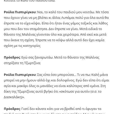
Κοιτάτε το καλό του παιδιού εδώ;
Ρούλα Πισπιρίγκου
: Ναι, το καλό του παιδιού μου κοιτάω. Με τόσα
που έχουν γίνει να μη βλέπει κι άλλα; Λυπάμαι πολύ για όλα αυτά θα
έπρεπε να το είχα κόψει. Είπα ότι ήταν ένας γάμος τοξικός και λάθος
μου που δεν τον σταμάτησα. Δεν έπρεπε να γίνει. Μετά ειδικά το
θάνατο της Μαλένας γίνονταν όλο και χειρότερα. Από εκεί και μετά
που έκανε τη σχέση. Έπρεπε να το κόψω αλλά αυτό δεν έχει καμία
σχέση με τις κατηγορίες
Πρόεδρος
: Εγώ σας ξαναρωτάω. Μετά το θάνατο της Μαλένας
στηρίξατε τη Τζωρτζίνα;
Ρούλα Πισπιρίγκου
: Σας είπα όσο μπορούσα… Τι να πω; Καλή μάνα
μπορεί να μην ήμουν αλλά όχι και δολοφόνος. Εγώ δεν είπα ότι είμαι
αγία και μακάρι όλες οι μανάδες να είναι καλύτερες από εμένα. Στη
δίκη της Τζωρτζίνας αυτό βγήκε ότι «σκότωσε για αυτόν (σ.σ. το
Δασκαλάκη)».
Πρόεδρος
: Γιατί δεν κάνατε κάτι για να βρεθεί από τι έφυγαν τα