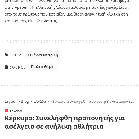
μια εκπομπή wellness. Έκανα μια παύση από την Ελλάδα και έφυγα
στην Αμερική. Η ελληνική γλώσσα πεθαίνει με τις νέες γενιές. Είμαι
από τους πρώτους που έφτιαξαν μια βιοαναγεννητική κλινική στη
Σαντορίνη», είπε κλείνοντας.
TAGS:
Γιάννα Νταρίλη
Πρώτο Θέμα
SOURCE:
Layout
>
Blog
>
Ελλάδα
>
Κέρκυρα: Συνελήφθη προπονητής για ασέλγεια σε ανήλικη αθλήτρια
Ελλάδα
Κέρκυρα: Συνελήφθη προπονητής για
ασέλγεια σε ανήλικη αθλήτρια