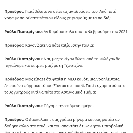
Πρόεδρος:
Γιατί θέλατε να δείτε τις αντιδράσεις του; Από ποτέ
χρησιμοποιούσατε τέτοιου είδους χειρισμούς με τα παιδιά;
Ρούλα Πισπιρίγκου:
Αν θυμάμαι καλά από το Φεβρουάριο του 2021.
Πρόεδρος:
Κανονίζατε να πάτε ταξίδι στην Ιταλία;
Ρούλα Πισπιρίγκου:
Ναι, μας το είχαν δώσει από τη «Φλόγα» θα
πηγαίναμε και οι τρεις μαζί με τη Τζωρτζίνα.
Πρόεδρος:
Μας είπατε ότι φταίει η ΜΕΘ και ότι μια νοσηλεύτρια
έδωσε ένα φάρμακο τύπου Ζάντακ στο παιδί. Γιατί ευχαριστούσατε
τους γιατρούς αντί να πάτε στο Αστυνομικό Τμήμα;
Ρούλα Πισπιρίγκου:
Πήγαμε την επόμενη ημέρα.
Πρόεδρος:
Ο Δασκαλάκης σας γράφει μήνυμα και σας ρωτάει αν
δόθηκε κάλιο στο παιδί και του απαντάτε ότι «αν ήταν υπερβολική
δόση καλίου που δημιουργεί ανακοπή θα γίνονταν εκείνη την ώρα».