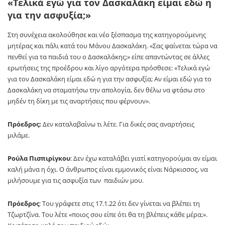
«Τελικά εγώ για τον Δασκαλάκη είμαι εδώ η
για την ασφυξία;»
Στη συνέχεια ακολούθησε και νέο ξέσπασμα της κατηγορούμενης
μητέρας και πάλι κατά του Μάνου Δασκαλάκη. «Σας φαίνεται τώρα να
πενθεί για τα παιδιά του ο Δασκαλάκης;» είπε απαντώντας σε άλλες
ερωτήσεις της προέδρου και λίγο αργότερα πρόσθεσε: «Τελικά εγώ
για τον Δασκαλάκη είμαι εδώ η για την ασφυξία; Αν είμαι εδώ για το
Δασκαλάκη να σταματήσω την απολογία, δεν θέλω να φτάσω στο
μηδέν τη δίκη με τις αναρτήσεις που φέρνουν».
Πρόεδρος:
Δεν καταλαβαίνω τι λέτε. Για δικές σας αναρτήσεις
μιλάμε.
Ρούλα Πισπιρίγκου
: Δεν έχω καταλάβει γιατί κατηγορούμαι αν είμαι
καλή μάνα η όχι. Ο άνθρωπος είναι εμμονικός είναι Νάρκισσος, να
μιλήσουμε για τις ασφυξία των παιδιών μου.
Πρόεδρος
: Του γράφετε στις 17.1.22 ότι δεν γίνεται να βλέπει τη
Τζωρτζίνα. Του λέτε «ποιος σου είπε ότι θα τη βλέπεις κάθε μέρα;».