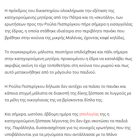
Η πρόεδρος του δικαστηρίου ολοκλήρωσε την εξέταση της
κατηγορούμενης μητέρας από την Πάτρα και τη «σκυτάλη», των
ερωτήσεων προς την Ρούλα Πισπιρίγκου πήρε σήμερα η εισαγγελέας
της έδρας, η οποία στάθηκε ιδιαίτερα στο περιβόητο πανάκι που
βρέθηκε στην κούνια της μικρής Μαλένας, έχοντας καφέ κηλίδες.
Το συγκεκριμένο, μάλιστα, πειστήριο επιδείχθηκε και πάλι σήμερα
στην κατηγορούμενη μητέρα, προκειμένου η έδρα να καταλάβει πως
ακριβώς εκείνη το είχε τοποθετήσει στη κούνια του μωρού και πως
αυτό μετακινήθηκε από το μάγουλο του παιδιού.
Η Ρούλα Πισπιρίγκου δήλωσε δεν αντέχει να πιάσει το πανάκι και
κάποια στιγμή μάλιστα σε διακοπή της δίκης ξέσπασε σε λυγμούς με
τα μέλη της οικογένειας της να βρίσκονται δίπλα της.
Και σήμερα, ωστόσο, έβδομη ημέρα της
απολογίας
της η
κατηγορούμενη ξέσπασε λέγοντας ότι δεν έχει σκοτώσει τα παιδιά
της. Παράλληλα, δυσανασχέτησε για τις συνεχείς ερωτήσεις που της
υποβάλλονται για τα μηνύματα που αντάλλασσε με το Μάνο