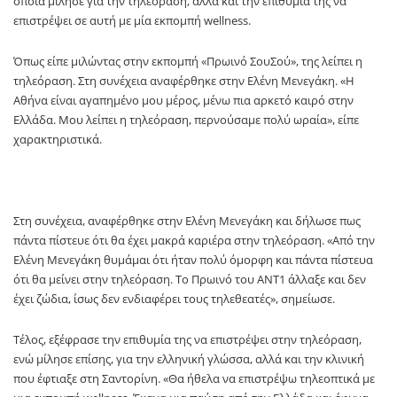
οποία μίλησε για την τηλεόραση, αλλά και την επιθυμία της να
επιστρέψει σε αυτή με μία εκπομπή wellness.
Όπως είπε μιλώντας στην εκπομπή «Πρωινό ΣουΣού», της λείπει η
τηλεόραση. Στη συνέχεια αναφέρθηκε στην Ελένη Μενεγάκη. «Η
Αθήνα είναι αγαπημένο μου μέρος, μένω πια αρκετό καιρό στην
Ελλάδα. Μου λείπει η τηλεόραση, περνούσαμε πολύ ωραία», είπε
χαρακτηριστικά.
Στη συνέχεια, αναφέρθηκε στην Ελένη Μενεγάκη και δήλωσε πως
πάντα πίστευε ότι θα έχει μακρά καριέρα στην τηλεόραση. «Από την
Ελένη Μενεγάκη θυμάμαι ότι ήταν πολύ όμορφη και πάντα πίστευα
ότι θα μείνει στην τηλεόραση. Το Πρωινό του ΑΝΤ1 άλλαξε και δεν
έχει ζώδια, ίσως δεν ενδιαφέρει τους τηλεθεατές», σημείωσε.
Τέλος, εξέφρασε την επιθυμία της να επιστρέψει στην τηλεόραση,
ενώ μίλησε επίσης, για την ελληνική γλώσσα, αλλά και την κλινική
που έφτιαξε στη Σαντορίνη. «Θα ήθελα να επιστρέψω τηλεοπτικά με