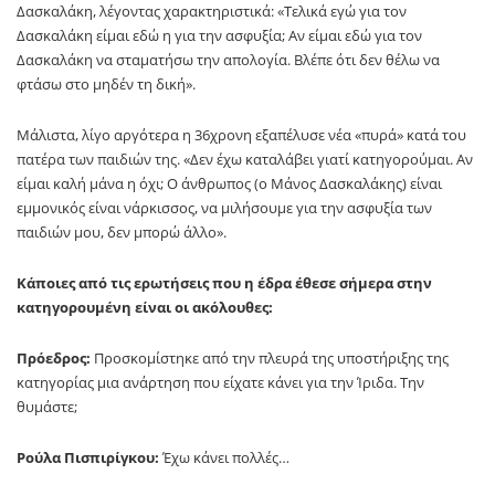
Δασκαλάκη, λέγοντας χαρακτηριστικά: «Τελικά εγώ για τον
Δασκαλάκη είμαι εδώ η για την ασφυξία; Αν είμαι εδώ για τον
Δασκαλάκη να σταματήσω την απολογία. Βλέπε ότι δεν θέλω να
φτάσω στο μηδέν τη δική».
Μάλιστα, λίγο αργότερα η 36χρονη εξαπέλυσε νέα «πυρά» κατά του
πατέρα των παιδιών της. «Δεν έχω καταλάβει γιατί κατηγορούμαι. Aν
είμαι καλή μάνα η όχι; Ο άνθρωπος (ο Μάνος Δασκαλάκης) είναι
εμμονικός είναι νάρκισσος, να μιλήσουμε για την ασφυξία των
παιδιών μου, δεν μπορώ άλλο».
Κάποιες από τις ερωτήσεις που η έδρα έθεσε σήμερα στην
κατηγορουμένη είναι οι ακόλουθες:
Πρόεδρος:
Προσκομίστηκε από την πλευρά της υποστήριξης της
κατηγορίας μια ανάρτηση που είχατε κάνει για την Ίριδα. Την
θυμάστε;
Ρούλα Πισπιρίγκου:
Έχω κάνει πολλές…