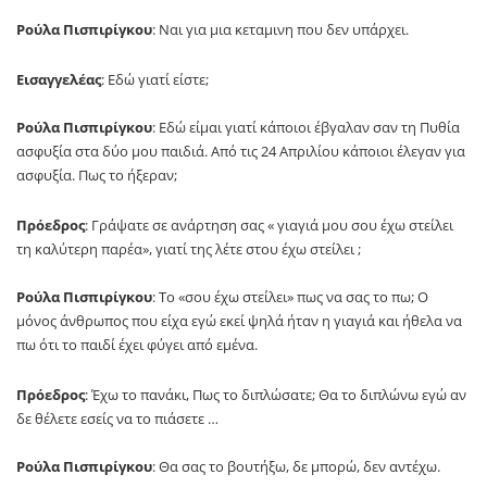
Ρούλα Πισπιρίγκου
: Ναι για μια κεταμινη που δεν υπάρχει.
Εισαγγελέας
: Εδώ γιατί είστε;
Ρούλα Πισπιρίγκου
: Εδώ είμαι γιατί κάποιοι έβγαλαν σαν τη Πυθία
ασφυξία στα δύο μου παιδιά. Από τις 24 Απριλίου κάποιοι έλεγαν για
ασφυξία. Πως το ήξεραν;
Πρόεδρος
: Γράψατε σε ανάρτηση σας « γιαγιά μου σου έχω στείλει
τη καλύτερη παρέα», γιατί της λέτε στου έχω στείλει ;
Ρούλα Πισπιρίγκου
: Το «σου έχω στείλει» πως να σας το πω; Ο
μόνος άνθρωπος που είχα εγώ εκεί ψηλά ήταν η γιαγιά και ήθελα να
πω ότι το παιδί έχει φύγει από εμένα.
Πρόεδρος
: Έχω το πανάκι, Πως το διπλώσατε; Θα το διπλώνω εγώ αν
δε θέλετε εσείς να το πιάσετε …
Ρούλα Πισπιρίγκου
: Θα σας το βουτήξω, δε μπορώ, δεν αντέχω.