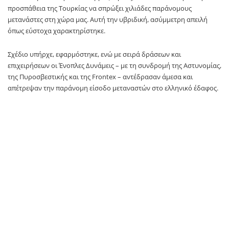
επιχειρήσεων οι Ένοπλες Δυνάμεις – με τη συνδρομή της Αστυνομίας,
της Πυροσβεστικής και της Frontex – αντέδρασαν άμεσα και
απέτρεψαν την παράνομη είσοδο μεταναστών στο ελληνικό έδαφος.
Το ΓΕΕΘΑ δίνει στη δημοσιότητα όλα τα μέτρα, τις δράσεις και τις
επιχειρήσεις που έγιναν στον Έβρο και τα νησιά στη μάχη της
αποτροπής. Μετακινήθηκαν δυνάμεις, στήθηκαν εμπόδια,
χρησιμοποιήθηκαν σύγχρονα μέσα , όπως το όχημα – ανεμιστήρας,
έγιναν πτήσεις από drones για την επιτήρηση και τις κινήσεις των
μεταναστών, πραγματοποιήθηκαν εκπαιδευτικές βολές στα φυλάκια
και στα σύνορα για να τεθεί σε ετοιμότητα ο Στρατός,.
Να ποια ήταν όλα τα μέτρα αποτροπής των μεταναστευτικών ροών
και συγκεντρώσεων: