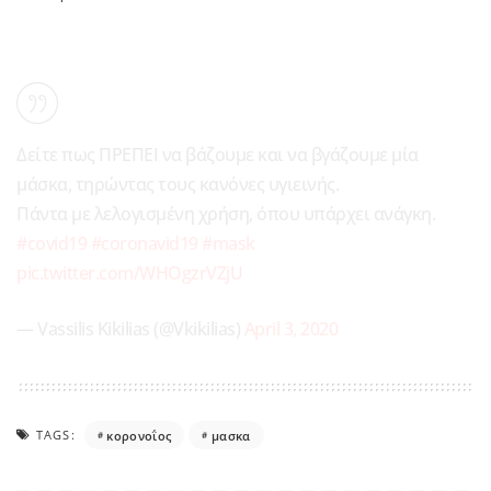
Δείτε πως ΠΡΕΠΕΙ να βάζουμε και να βγάζουμε μία
μάσκα, τηρώντας τους κανόνες υγιεινής.
Πάντα με λελογισμένη χρήση, όπου υπάρχει ανάγκη.
#covid19
#coronavid19
#mask
pic.twitter.com/WHOgzrVZjU
— Vassilis Kikilias (@Vkikilias)
April 3, 2020
TAGS:
κορονοΐος
μασκα