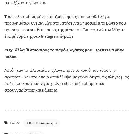
μια αξέχαστη γυναίκα».
Τους τελευταίους μήνες της ζωής της είχε αποσυρθεί λόγω
προβλημάτων υγείας. Είχε σταματήσει να δημοσιεύει τα βίντεο που
προσέφερε στους θαυμαστές της μέσω του Cameo, ενώ τον Μάρτιο
ένα μήνυμά της στο Instagram έγραφε:
«Όχι άλλα βίντεο προς το παρόν, αγάπες μου. Πρέπει να γίνω
καλά».
Αυτά ήταν τα τελευταία της λόγια προς το κοινό που τόσο την
αγάπησε – και στο οποίο αποκάλυψε, με γενναιότητα, τις πληγές μιας
ζωής που κρύφτηκαν για χρόνια πίσω από καθαριστικά,
σφουγγαρίστρες και κάμερες.
TAGS:
Κιμ Γούντμπερν