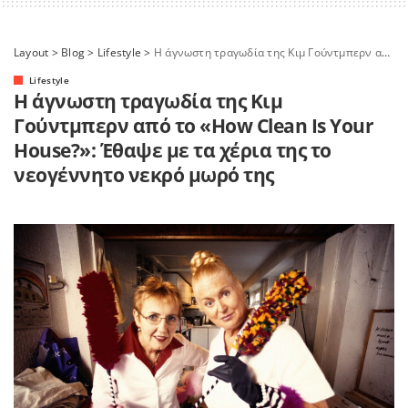
Layout
>
Blog
>
Lifestyle
>
Η άγνωστη τραγωδία της Κιμ Γούντμπερν από το «How Clean Is Your House?»: Έθαψε με τα χέρια της το νεογέννητο νεκρό μωρό της
Lifestyle
Η άγνωστη τραγωδία της Κιμ
Γούντμπερν από το «How Clean Is Your
House?»: Έθαψε με τα χέρια της το
νεογέννητο νεκρό μωρό της