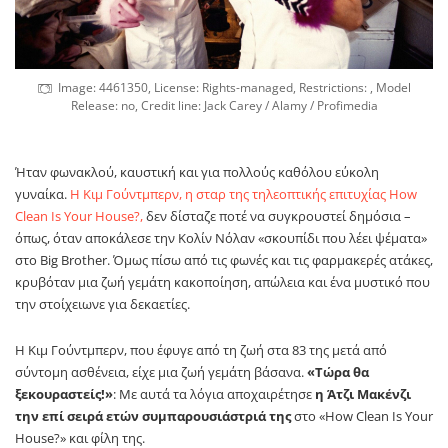
Image: 4461350, License: Rights-managed, Restrictions: , Model
Release: no, Credit line: Jack Carey / Alamy / Profimedia
Ήταν φωνακλού, καυστική και για πολλούς καθόλου εύκολη
γυναίκα.
Η Κιμ Γούντμπερν, η σταρ της τηλεοπτικής επιτυχίας How
Clean Is Your House?,
δεν δίσταζε ποτέ να συγκρουστεί δημόσια –
όπως, όταν αποκάλεσε την Κολίν Νόλαν «σκουπίδι που λέει ψέματα»
στο Big Brother. Όμως πίσω από τις φωνές και τις φαρμακερές ατάκες,
κρυβόταν μια ζωή γεμάτη κακοποίηση, απώλεια και ένα μυστικό που
την στοίχειωνε για δεκαετίες.
Η Κιμ Γούντμπερν, που έφυγε από τη ζωή στα 83 της μετά από
σύντομη ασθένεια, είχε μια ζωή γεμάτη βάσανα.
«Τώρα θα
ξεκουραστείς!»
: Με αυτά τα λόγια αποχαιρέτησε
η Άτζι Μακένζι
την επί σειρά ετών συμπαρουσιάστριά της
στο «How Clean Is Your
House?» και φίλη της.