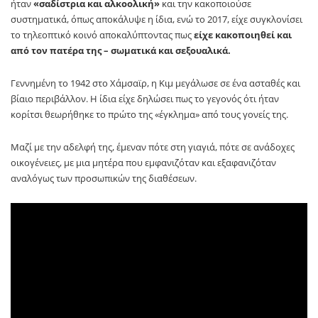
ήταν
«σαδίστρια και αλκοολική»
και την κακοποιούσε
συστηματικά, όπως αποκάλυψε η ίδια, ενώ το 2017, είχε συγκλονίσει
το τηλεοπτικό κοινό αποκαλύπτοντας πως
είχε κακοποιηθεί και
από τον πατέρα της – σωματικά και σεξουαλικά.
Γεννημένη το 1942 στο Χάμσαϊρ, η Κιμ μεγάλωσε σε ένα ασταθές και
βίαιο περιβάλλον. Η ίδια είχε δηλώσει πως το γεγονός ότι ήταν
κορίτσι θεωρήθηκε το πρώτο της «έγκλημα» από τους γονείς της.
Μαζί με την αδελφή της, έμεναν πότε στη γιαγιά, πότε σε ανάδοχες
οικογένειες, με μια μητέρα που εμφανιζόταν και εξαφανιζόταν
αναλόγως των προσωπικών της διαθέσεων.