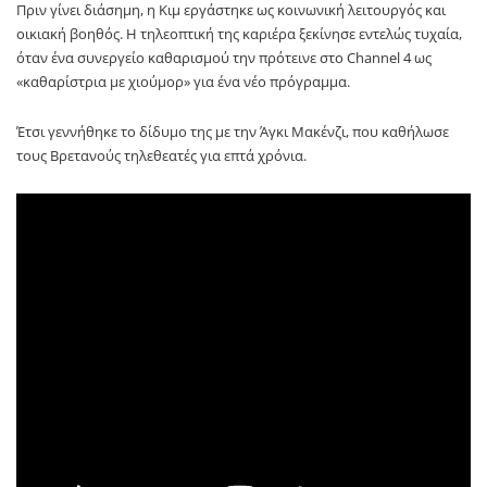
Πριν γίνει διάσημη, η Κιμ εργάστηκε ως κοινωνική λειτουργός και
οικιακή βοηθός. Η τηλεοπτική της καριέρα ξεκίνησε εντελώς τυχαία,
όταν ένα συνεργείο καθαρισμού την πρότεινε στο Channel 4 ως
«καθαρίστρια με χιούμορ» για ένα νέο πρόγραμμα.
Έτσι γεννήθηκε το δίδυμο της με την Άγκι Μακένζι, που καθήλωσε
τους Βρετανούς τηλεθεατές για επτά χρόνια.