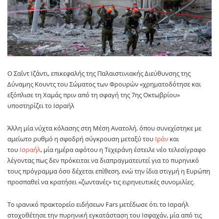
Ο Σαΐντ Ιζάντι, επικεφαλής της Παλαιστινιακής Διεύθυνσης της
Δύναμης Κουντς του Σώματος των Φρουρών «χρηματοδότησε και
εξόπλισε τη Χαμάς πριν από τη σφαγή της 7ης Οκτωβρίου»
υποστηρίζει το Ισραήλ
Άλλη μία νύχτα κόλασης στη Μέση Ανατολή, όπου συνεχίστηκε με
αμείωτο ρυθμό η σφοδρή σύγκρουση μεταξύ του
Ιράν
και
του
Ισραήλ
, μία ημέρα αφότου η Τεχεράνη έστειλε νέο τελεσίγραφο
λέγοντας πως δεν πρόκειται να διαπραγματευτεί για το πυρηνικό
τους πρόγραμμα όσο δέχεται επίθεση, ενώ την ίδια στιγμή η Ευρώπη
προσπαθεί να κρατήσει «ζωντανές» τις ειρηνευτικές συνομιλίες.
Το ιρανικό πρακτορείο ειδήσεων Fars μετέδωσε ότι το Ισραήλ
στοχοθέτησε την πυρηνική εγκατάσταση του Ισφαχάν, μία από τις