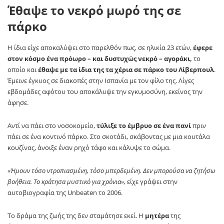
Έθαψε το νεκρό μωρό της σε
πάρκο
Η ίδια είχε αποκαλύψει στο παρελθόν πως, σε ηλικία 23 ετών,
έφερε
στον κόσμο ένα πρόωρο – και δυστυχώς νεκρό – αγοράκι,
το
οποίο και
έθαψε με τα ίδια της τα χέρια σε πάρκο του Λίβερπουλ
.
Έμεινε έγκυος σε διακοπές στην Ισπανία με τον φίλο της. Λίγες
εβδομάδες αφότου του αποκάλυψε την εγκυμοσύνη, εκείνος την
άφησε.
Αντί να πάει στο νοσοκομείο,
τύλιξε το έμβρυο σε ένα πανί
πριν
πάει σε ένα κοντινό πάρκο. Στο σκοτάδι, σκάβοντας με μια κουτάλα
κουζίνας, άνοιξε έναν ρηχό τάφο και κάλυψε το σώμα.
«Ήμουν τόσο ντροπιασμένη, τόσο μπερδεμένη. Δεν μπορούσα να ζητήσω
βοήθεια. Το κράτησα μυστικό για χρόνια»,
είχε γράψει στην
αυτοβιογραφία της Unbeaten το 2006.
Το δράμα της ζωής της δεν σταμάτησε εκεί. Η
μητέρα
της