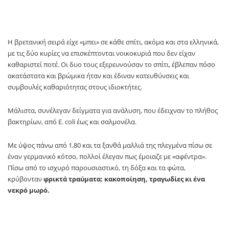
Η βρετανική σειρά είχε «μπει» σε κάθε σπίτι, ακόμα και στα ελληνικά,
με τις δύο κυρίες να επισκέπτονται νοικοκυριά που δεν είχαν
καθαριστεί ποτέ. Οι δυο τους εξερευνούσαν το σπίτι, έβλεπαν πόσο
ακατάστατα και βρώμικα ήταν και έδιναν κατευθύνσεις και
συμβουλές καθαριότητας στους ιδιοκτήτες.
Μάλιστα, συνέλεγαν δείγματα για ανάλυση, που έδειχναν το πλήθος
βακτηρίων, από E. coli έως και σαλμονέλα.
Με ύψος πάνω από 1,80 και τα ξανθά μαλλιά της πλεγμένα πίσω σε
έναν γερμανικό κότσο, πολλοί έλεγαν πως έμοιαζε με «αφέντρα».
Πίσω από το ισχυρό παρουσιαστικό, τη δόξα και τα φώτα,
κρύβονταν
φρικτά τραύματα: κακοποίηση, τραγωδίες κι ένα
νεκρό μωρό.