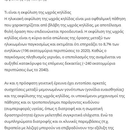
Τι είναι η εκφύλιση της ωχράς κηλίδας
Η ηλικιακή εκφύλιση της ωχράς κηλίδας είναι μια οφθαλμική πάθηση
που χαρακτηρίζεται από βλάβη της ωχράς κηλίδας, με αποτέλεσμα
θολή όραση που επιδεινώνεται προοδευτικά. Η εκφύλιση της ωχράς
κηλίδας είναι η κύρια αιτία απώλειας της όρασης μεταξύ των
ηλικιωμένων παγκοσμίως και εκτιμάται ότι επηρεάζει το 8,7% των
ενηλίκων (196 εκατομμύρια περιπτώσεις το 2020). Καθώς ο
παγκόσμιος πληθυσμός γερνάει, ο επιπολασμός της αναμένεται να
αυξηθεί κατακόρυφα τις επόμενες δεκαετίες (~240 εκατομμύρια
περιπτώσεις έως το 2040).
Αν και η πρόσφατη γενετική έρευνα έχει εντοπίσει αρκετές
συσχετίσεις μεταξύ μεμονωμένων γονότυπων (γονίδια ευαισθησίας)
και της εκφύλισης της ωχράς κηλίδας, οι υποκείμενοι μηχανισμοί της
πάθησης και οι τροποποιήσιμοι παράγοντες κινδύνου
(συμπεριφορές υγείας, όπως η διατροφή και η σωματική
δραστηριότητα) έχουν μελετηθεί συγκριτικά ελάχιστα. Ενώ τα
συμπληρώματα διατροφής και οι κλινικές παρεμβάσεις (π.χ.
θεραπεία με λέιζερ) μπορούν να επιβραδύνουν την εξέλιξη της