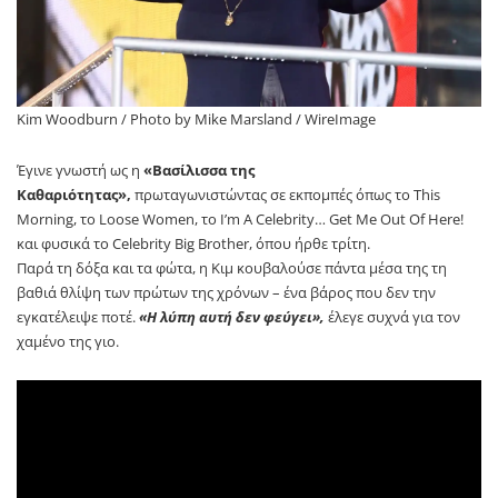
Kim Woodburn / Photo by Mike Marsland / WireImage
Έγινε γνωστή ως η
«Βασίλισσα της
Καθαριότητας»,
πρωταγωνιστώντας σε εκπομπές όπως το This
Morning, το Loose Women, το I’m A Celebrity… Get Me Out Of Here!
και φυσικά το Celebrity Big Brother, όπου ήρθε τρίτη.
Παρά τη δόξα και τα φώτα, η Κιμ κουβαλούσε πάντα μέσα της τη
βαθιά θλίψη των πρώτων της χρόνων – ένα βάρος που δεν την
εγκατέλειψε ποτέ.
«Η λύπη αυτή δεν φεύγει»,
έλεγε συχνά για τον
χαμένο της γιο.