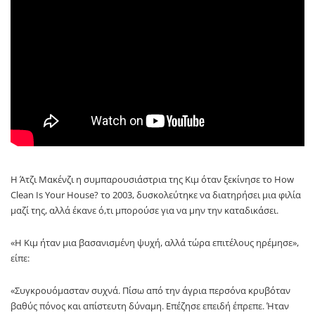
Η Άτζι Μακένζι η συμπαρουσιάστρια της Κιμ όταν ξεκίνησε το How
Clean Is Your House? το 2003, δυσκολεύτηκε να διατηρήσει μια φιλία
μαζί της, αλλά έκανε ό,τι μπορούσε για να μην την καταδικάσει.
«Η Κιμ ήταν μια βασανισμένη ψυχή, αλλά τώρα επιτέλους ηρέμησε»,
είπε:
«Συγκρουόμασταν συχνά. Πίσω από την άγρια περσόνα κρυβόταν
βαθύς πόνος και απίστευτη δύναμη. Επέζησε επειδή έπρεπε. Ήταν