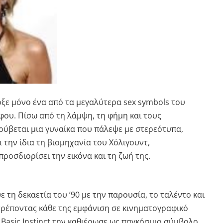
ξε μόνο ένα από τα μεγαλύτερα sex symbols του
ου. Πίσω από τη λάμψη, τη φήμη και τους
ρύβεται μια γυναίκα που πάλεψε με στερεότυπα,
 την ίδια τη βιομηχανία του Χόλιγουντ,
οσδιορίσει την εικόνα και τη ζωή της.
τη δεκαετία του ’90 με την παρουσία, το ταλέντο και
τρέποντας κάθε της εμφάνιση σε κινηματογραφικό
ο
Basic Instinct
την καθιέρωσε ως παγκόσμιο σύμβολο