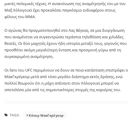
μικτές πολεμικές τέχνες. Η ανακοίνωση της αναμέτρησής του με τον
Μαξ Χόλογουεϊ έχει προκαλέσει παγκόσμιο ενδιαφέρον στους
φίλους του MMA.
Ο αγώνας θα πραγματοποιηθεί στο
Λας Βέγκας
, σε μια διοργάνωση
που αναμένεται να συγκεντρώσει τεράστια τηλεθέαση και χιλιάδες
θεατές. Οι δύο μαχητές έχουν ήδη ιστορία μεταξύ τους, γεγονός που
προσθέτει ακόμη μεγαλύτερη ένταση και προσμονή γύρω από τη
συγκεκριμένη αναμέτρηση.
Οι fans του UFC περιμένουν να δουν σε ποια κατάσταση επιστρέφει ο
ΜακΓκρέγκορ μετά από τόσο μεγάλο διάστημα εκτός δράσης, ενώ
πολλοί θεωρούν ότι η μάχη απέναντι στον Χόλογουεϊ μπορεί να
αποτελέσει μία από τις σημαντικότερες στιγμές της καριέρας του.
TAGS:
Κόνορ ΜακΓκρέγκορ