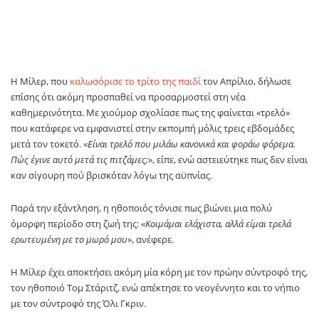
Η Μίλερ, που
καλωσόρισε το τρίτο της παιδί
τον Απρίλιο, δήλωσε
επίσης ότι ακόμη προσπαθεί να προσαρμοστεί στη νέα
καθημερινότητα. Με χιούμορ σχολίασε πως της φαίνεται «τρελό»
που κατάφερε να εμφανιστεί στην εκπομπή μόλις τρεις εβδομάδες
μετά τον τοκετό. «
Είναι τρελό που μιλάω κανονικά και φοράω φόρεμα.
Πώς έγινε αυτό μετά τις πιτζάμες;
», είπε, ενώ αστειεύτηκε πως δεν είναι
καν σίγουρη πού βρισκόταν λόγω της αϋπνίας.
Παρά την εξάντληση, η ηθοποιός τόνισε πως βιώνει μια πολύ
όμορφη περίοδο στη ζωή της: «
Κοιμάμαι ελάχιστα, αλλά είμαι τρελά
ερωτευμένη με το μωρό μου
», ανέφερε.
Η Μίλερ έχει αποκτήσει ακόμη μία κόρη με τον πρώην σύντροφό της,
τον ηθοποιό Τομ Στάριτζ, ενώ απέκτησε το νεογέννητο και το νήπιο
με τον σύντροφό της Όλι Γκριν.