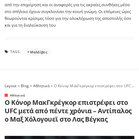
από την επιχείρηση και οι αναφορές για τις ακραίες συνθήκες μέσα
στο σπήλαιο έχουν συγκλονίσει την κοινή γνώμη. Οι επόμενες ώρες
θεωρούνται κρίσιμες τόσο για την ολοκλήρωση της αποστολής όσο
και για τη διαλεύκανση του
TAGS:
Μαλδίβες
Layout
>
Blog
>
Αθλητικά
>
Ο Κόνορ ΜακΓκρέγκορ επιστρέφει στο UFC μετά από πέντε χρόνια – Αντίπαλος ο Μαξ Χόλογουεϊ στο Λας Βέγκας
Αθλητικά
Ο Κόνορ ΜακΓκρέγκορ επιστρέφει στο
UFC μετά από πέντε χρόνια – Αντίπαλος
ο Μαξ Χόλογουεϊ στο Λας Βέγκας