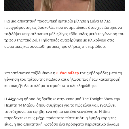
Για μια απαιτητική προσωπική εμπειρία μίλησε η
Σιένα Μίλερ
,
περιγράφοντας τις δυσκολίες που αντιμετώπισε όταν χρειάστηκε να
ταξιδέψει υπερατλαντικά μόλις λίγες εβδομάδες μετά τη γέννηση του
τρίτου της παιδιού. Η ηθοποιός αναφέρθηκε με ειλικρίνεια στις
σωματικές και συναισθηματικές προκλήσεις της περιόδου.
Υπερατλαντικό ταξίδι έκανε η
Σιένα Μίλερ
τρεις εβδομάδες μετά τη
γέννηση του τρίτου της παιδιού και δήλωσε πως ήταν καταστροφή
και πως έβαλε τα κλάματα αφού αυτό ολοκληρώθηκε.
Η 44χρονη ηθοποιός βρέθηκε στην εκπομπή The Tonight Show την
Πέμπτη 14 Μαΐου, όπου συζήτησε για το πώς είναι να μεγαλώνει
ταυτόχρονα μια έφηβη, ένα νήπιο και ένα νεογέννητο. Η ίδια
παραδέχτηκε πως μέχρι πρόσφατα πίστευε ότι η έφηβη κόρη της
είναι η πιο απαιτητική, ωστόσο ένα πρόσφατο περιστατικό άλλαξε