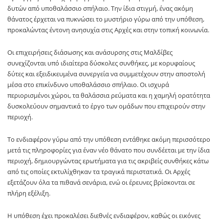
δυτών από υποθαλάσσιο σπήλαιο. Την ίδια στιγμή, ένας ακόμη
θάνατος έρχεται να πυκνώσει το μυστήριο γύρω από την υπόθεση,
προκαλώντας έντονη ανησυχία στις Αρχές και στην τοπική κοινωνία.
Οι επιχειρήσεις διάσωσης και ανάσυρσης στις Μαλδίβες
συνεχίζονται υπό ιδιαίτερα δύσκολες συνθήκες, με κορυφαίους
δύτες και εξειδικευμένα συνεργεία να συμμετέχουν στην αποστολή
μέσα στο επικίνδυνο υποθαλάσσιο σπήλαιο. Οι ισχυρά
περιορισμένοι χώροι, τα θαλάσσια ρεύματα και η χαμηλή ορατότητα
δυσκολεύουν σημαντικά το έργο των ομάδων που επιχειρούν στην
περιοχή.
Το ενδιαφέρον γύρω από την υπόθεση εντάθηκε ακόμη περισσότερο
μετά τις πληροφορίες για έναν νέο θάνατο που συνδέεται με την ίδια
περιοχή, δημιουργώντας ερωτήματα για τις ακριβείς συνθήκες κάτω
από τις οποίες εκτυλίχθηκαν τα τραγικά περιστατικά. Οι Αρχές
εξετάζουν όλα τα πιθανά σενάρια, ενώ οι έρευνες βρίσκονται σε
πλήρη εξέλιξη.
Η υπόθεση έχει προκαλέσει διεθνές ενδιαφέρον, καθώς οι εικόνες