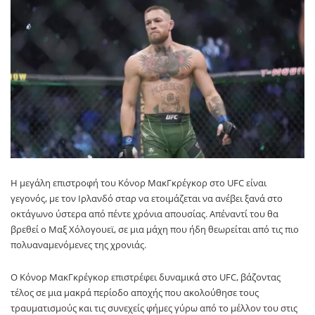
Η μεγάλη επιστροφή του
Κόνορ ΜακΓκρέγκορ
στο UFC είναι
γεγονός, με τον Ιρλανδό σταρ να ετοιμάζεται να ανέβει ξανά στο
οκτάγωνο ύστερα από πέντε χρόνια απουσίας. Απέναντί του θα
βρεθεί ο
Μαξ Χόλογουεϊ
, σε μια μάχη που ήδη θεωρείται από τις πιο
πολυαναμενόμενες της χρονιάς.
Ο Κόνορ ΜακΓκρέγκορ επιστρέφει δυναμικά στο UFC, βάζοντας
τέλος σε μια μακρά περίοδο αποχής που ακολούθησε τους
τραυματισμούς και τις συνεχείς φήμες γύρω από το μέλλον του στις