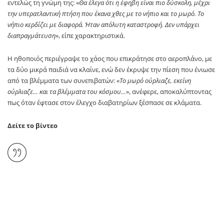
εντελώς τη γνώμη της: «
Θα έλεγα ότι η έφηβη είναι πιο δύσκολη, μέχρι
την υπερατλαντική πτήση που έκανα χθες με το νήπιο και το μωρό. Το
νήπιο κερδίζει με διαφορά. Ήταν απόλυτη καταστροφή. Δεν υπάρχει
διαπραγμάτευση
», είπε χαρακτηριστικά.
Η ηθοποιός περιέγραψε το χάος που επικράτησε στο αεροπλάνο, με
τα δύο μικρά παιδιά να κλαίνε, ενώ δεν έκρυψε την πίεση που ένιωσε
από τα βλέμματα των συνεπιβατών: «
Το μωρό ούρλιαζε, εκείνη
ούρλιαζε… και τα βλέμματα του κόσμου…
», ανέφερε, αποκαλύπτοντας
πως όταν έφτασε στον έλεγχο διαβατηρίων ξέσπασε σε κλάματα.
Δείτε το βίντεο