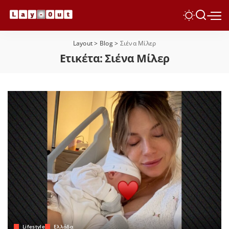
Layout
>
Blog
>
Σιένα Μίλερ
Ετικέτα:
Σιένα Μίλερ
Lifestyle
Ελλάδα