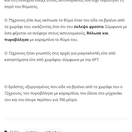
και στη συνέχεια έδειξε στους αστυνομικούς που είχε παρατήσει τη
σορό του θύματος.
Ο 75χρονος είπε πως σκότωσε το θύμα όταν τον είδε να βγαίνει από
το χωράφι του, εικάζοντας έτσι ότι του
έκλεψε φρούτα
. Σύμφωνα με
όσα φέρεται να ανέφερε στους αστυνομικούς,
θόλωσε και
πυροβόλησε
με καραμπίνα το θύμα του.
Ο 72χρονος ήταν γνωστός στις αρχές για μικροκλοπές είτε από
καταστήματα είτε από χωράφια, σύμφωνα με την ΕΡΤ.
Ο δράστης, εξοργισμένος που είδε να βγαίνει από το χωράφι του ο
72χρονος, τον πυροβόλησε με καραμπίνα, τον έδεσε στο μηχανάκι
του και τον έσυρε περίπου για 700 μέτρα.
TAGS: