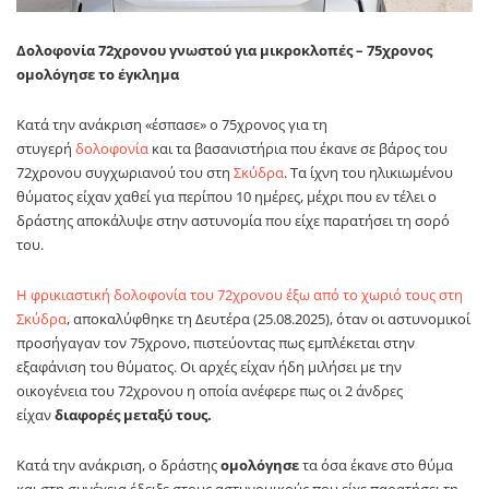
Δολοφονία 72χρονου γνωστού για μικροκλοπές – 75χρονος
ομολόγησε το έγκλημα
Κατά την ανάκριση «έσπασε» ο 75χρονος για τη
στυγερή
δολοφονία
και τα βασανιστήρια που έκανε σε βάρος του
72χρονου συγχωριανού του στη
Σκύδρα
. Τα ίχνη του ηλικιωμένου
θύματος είχαν χαθεί για περίπου 10 ημέρες, μέχρι που εν τέλει ο
δράστης αποκάλυψε στην αστυνομία που είχε παρατήσει τη σορό
του.
Η φρικιαστική δολοφονία του 72χρονου έξω από το χωριό τους στη
Σκύδρα
, αποκαλύφθηκε τη Δευτέρα (25.08.2025), όταν οι αστυνομικοί
προσήγαγαν τον 75χρονο, πιστεύοντας πως εμπλέκεται στην
εξαφάνιση του θύματος. Οι αρχές είχαν ήδη μιλήσει με την
οικογένεια του 72χρονου η οποία ανέφερε πως οι 2 άνδρες
είχαν
διαφορές μεταξύ τους.
Κατά την ανάκριση, ο δράστης
ομολόγησε
τα όσα έκανε στο θύμα