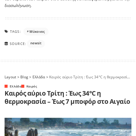
διασωλήνωση.
TAGS:
Μύκονος
newsit
SOURCE:
Layout
>
Blog
>
Ελλάδα
>
Καιρός αύριο Τρίτη : Έως 34°C η θερμοκρασία – Έως 7 μποφόρ στο Αιγαίο
Ελλάδα
Καιρός
Καιρός αύριο Τρίτη : Έως 34°C η
θερμοκρασία – Έως 7 μποφόρ στο Αιγαίο