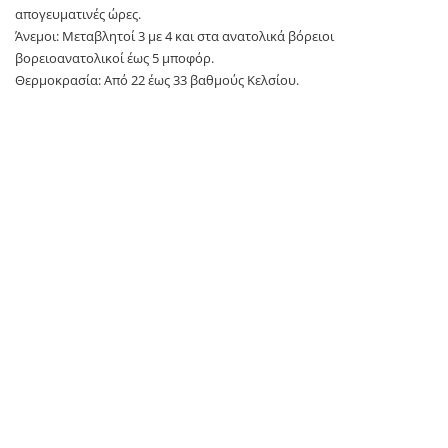
απογευματινές ώρες.
Άνεμοι: Μεταβλητοί 3 με 4 και στα ανατολικά βόρειοι
βορειοανατολικοί έως 5 μποφόρ.
Θερμοκρασία: Από 22 έως 33 βαθμούς Κελσίου.
Θεσσαλονίκη
Καιρός: Αραιές νεφώσεις οι οποίες το μεσημέρι-απόγευμα στα
ηπειρωτικά πρόσκαιρα θα πυκνώσουν και είναι πιθανόν να
σημειωθούν τοπικοί όμβροι κυρίως στα ορεινά.
Άνεμοι: Μεταβλητοί ασθενείς και το μεσημέρι-απόγευμα νότιοι έως 4
μποφόρ.
Θερμοκρασία: Από 21 έως 31 βαθμούς Κελσίου.
Μακεδονία – Θράκη
Καιρός: Λίγες νεφώσεις, παροδικά αυξημένες τις μεσημβρινές –
απογευματινές ώρες, οπότε κυρίως στα ορεινά θα εκδηλωθούν
τοπικοί όμβροι.
Άνεμοι: Mεταβλητοί ασθενείς και στα ανατολικά ανατολικοί