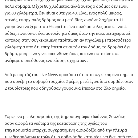
πολύ σοβαρά. Μέχρι 80 χιλιόμετρα αλλά αυτός ο δρόμος δεν είναι
για 80 χιλιόμετρα, δεν είναι ούτε για 40. Είναι ένας πολύ μικρός,
στενός, επαρχιακός δρόμος που μετά βίας χωράνε 2 οχήματα. Η
γουρούνα να ξέρετε ότι θεωρείται ένα πολύ ασφαλές μέσο, είναι 4
ρόδες, είναι όπως ένα αυτοκίνητο όμως όταν την κακομεταχειριστεί
κάποιος, στην συγκεκριμένη περίπτωση αν πηγαίνει με περισσότερα
χιλιόμετρα από ότι επιτρέπεται σε αυτόν τον δρόμο, το δρομάκι όχι
δρόμο, μπορεί να γίνει επικίνδυνη όπως και ένα αυτοκίνητο»,
ανέφερε ο υπεύθυνος ενοικίασης οχημάτων .
Από ρεπορτάζ του Live News προκύπτει ότι στο συγκεκριμένο σημείο
που συνέβη το σοβαρό τροχαίο, 2 μέρες μετά έγινε ίδιο συμβάν, όταν
2 τουρίστριες που οδηγούσαν γουρούνα έπεσαν στο ίδιο σημείο.
Σύμφωνα με πληροφορίες της δημοσιογράφου Ιωάννας Σουλάκη,
όσον αφορά τα νεότερα της κατάστασης της υγείας του
επιχειρηματία υπάρχει συγκρατημένη αισιοδοξία από την πλευρά
των θεραπόντων ιατρών ότι ο ασθενής θα καταφέρει να βγει από την