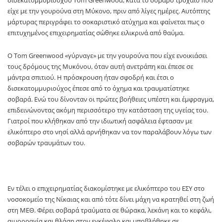
είχε με την γουρούνα στη Μύκονο, πριν από λίγες ημέρες. Αυτόπτης
μάρτυρας περιγράφει το σοκαριστικό ατύχημα και φαίνεται πως ο
επιτυχημένος επιχειρηματίας σώθηκε ειλικρινά από θαύμα.
Ο Tom Greenwood «γύρναγε» με την γουρούνα που είχε ενοικιάσει
τους δρόμους της Μυκόνου, όταν αυτή ανετράπη και έπεσε σε
μάντρα σπιτιού. Η πρόσκρουση ήταν σφοδρή και έτσι ο
δισεκατομμυριούχος έπεσε από το όχημα και τραυματίστηκε
σοβαρά. Ενώ του δίνονταν οι πρώτες βοήθειες υπέστη και έμφραγμα,
επιδεινώνοντας ακόμη περισσότερο την κατάσταση της υγείας του.
Γιατροί που κλήθηκαν από την ιδιωτική ασφάλεια έφτασαν με
ελικόπτερο στο νησί αλλά αρνήθηκαν να τον παραλάβουν λόγω των
σοβαρών τραυμάτων του.
Εν τέλει ο επιχειρηματίας διακομίστηκε με ελικόπτερο του ΕΣΥ στο
νοσοκομείο της Νίκαιας και από τότε δίνει μάχη να κρατηθεί στη ζωή
στη ΜΕΘ. Φέρει σοβαρά τραύματα σε θώρακα, λεκάνη και το κεφάλι,
αιμορραγία και θλάση στον εγκέφαλο και υποβλήθηκε σε