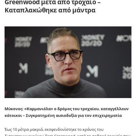
Greenwood μετά από τροχαίο –
Καταπλακώθηκε από μάντρα
Μύκονος: «Καρμανιόλα» ο δρόμος του τροχαίου, καταγγέλλουν
κάτοικοι – Συγκρατημένη αισιοδοξία για τον επιχειρηματία
Έως 10 μέτρα μακριά, εκσφενδονίστηκε το κράνος του
δισεκατομμυριούχου Tom Greenwood, κατά το σοβαρό τροχαίο που