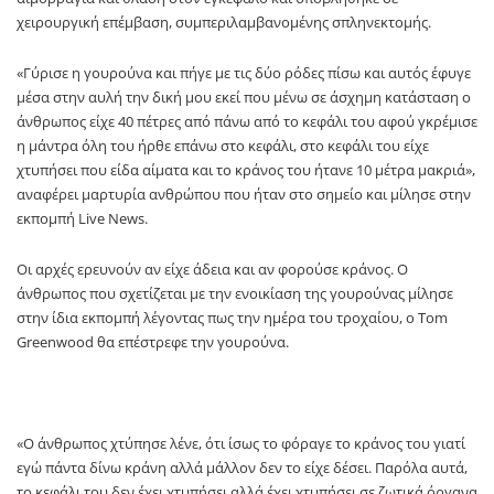
χειρουργική επέμβαση, συμπεριλαμβανομένης σπληνεκτομής.
«Γύρισε η γουρούνα και πήγε με τις δύο ρόδες πίσω και αυτός έφυγε
μέσα στην αυλή την δική μου εκεί που μένω σε άσχημη κατάσταση ο
άνθρωπος είχε 40 πέτρες από πάνω από το κεφάλι του αφού γκρέμισε
η μάντρα όλη του ήρθε επάνω στο κεφάλι, στο κεφάλι του είχε
χτυπήσει που είδα αίματα και το κράνος του ήτανε 10 μέτρα μακριά»,
αναφέρει μαρτυρία ανθρώπου που ήταν στο σημείο και μίλησε στην
εκπομπή Live News.
Οι αρχές ερευνούν αν είχε άδεια και αν φορούσε κράνος. Ο
άνθρωπος που σχετίζεται με την ενοικίαση της γουρούνας μίλησε
στην ίδια εκπομπή λέγοντας πως την ημέρα του τροχαίου, ο Tom
Greenwood θα επέστρεφε την γουρούνα.
«Ο άνθρωπος χτύπησε λένε, ότι ίσως το φόραγε το κράνος του γιατί
εγώ πάντα δίνω κράνη αλλά μάλλον δεν το είχε δέσει. Παρόλα αυτά,
το κεφάλι του δεν έχει χτυπήσει αλλά έχει χτυπήσει σε ζωτικά όργανα