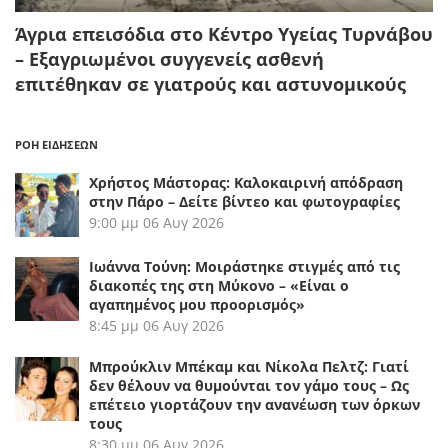
Άγρια επεισόδια στο Κέντρο Υγείας Τυρνάβου
– Εξαγριωμένοι συγγενείς ασθενή
επιτέθηκαν σε γιατρούς και αστυνομικούς
ΡΟΗ ΕΙΔΗΣΕΩΝ
Χρήστος Μάστορας: Καλοκαιρινή απόδραση
στην Πάρο – Δείτε βίντεο και φωτογραφίες
9:00 μμ
06 Αυγ 2026
Ιωάννα Τούνη: Μοιράστηκε στιγμές από τις
διακοπές της στη Μύκονο – «Είναι ο
αγαπημένος μου προορισμός»
8:45 μμ
06 Αυγ 2026
Μπρούκλιν Μπέκαμ και Νίκολα Πελτζ: Γιατί
δεν θέλουν να θυμούνται τον γάμο τους – Ως
επέτειο γιορτάζουν την ανανέωση των όρκων
τους
8:30 μμ
06 Αυγ 2026