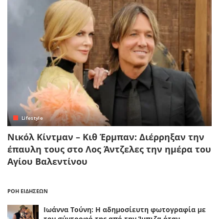
Lifestyle
Νικόλ Κίντμαν – Κιθ Έρμπαν: Διέρρηξαν την
έπαυλη τους στο Λος Άντζελες την ημέρα του
Αγίου Βαλεντίνου
ΡΟΗ ΕΙΔΗΣΕΩΝ
Ιωάννα Τούνη: Η αδημοσίευτη φωτογραφία με
τον σύντροφό της από την Ίμπιζα όταν