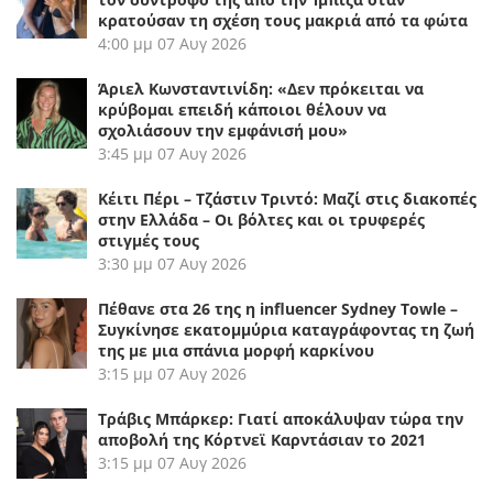
κρατούσαν τη σχέση τους μακριά από τα φώτα
4:00 μμ
07 Αυγ 2026
Άριελ Κωνσταντινίδη: «Δεν πρόκειται να
κρύβομαι επειδή κάποιοι θέλουν να
σχολιάσουν την εμφάνισή μου»
3:45 μμ
07 Αυγ 2026
Κέιτι Πέρι – Τζάστιν Τριντό: Μαζί στις διακοπές
στην Ελλάδα – Οι βόλτες και οι τρυφερές
στιγμές τους
3:30 μμ
07 Αυγ 2026
Πέθανε στα 26 της η influencer Sydney Towle –
Συγκίνησε εκατομμύρια καταγράφοντας τη ζωή
της με μια σπάνια μορφή καρκίνου
3:15 μμ
07 Αυγ 2026
Τράβις Μπάρκερ: Γιατί αποκάλυψαν τώρα την
αποβολή της Κόρτνεϊ Καρντάσιαν το 2021
3:15 μμ
07 Αυγ 2026