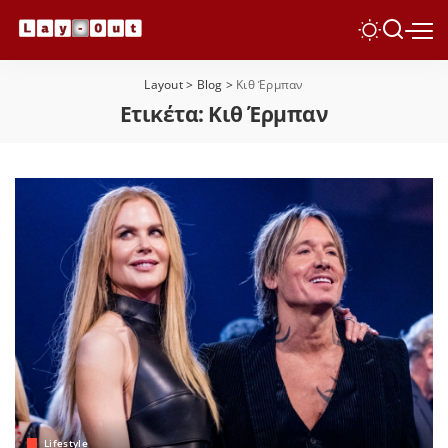
Layout
>
Blog
>
Κιθ Έρμπαν
Ετικέτα:
Κιθ Έρμπαν
Lifestyle