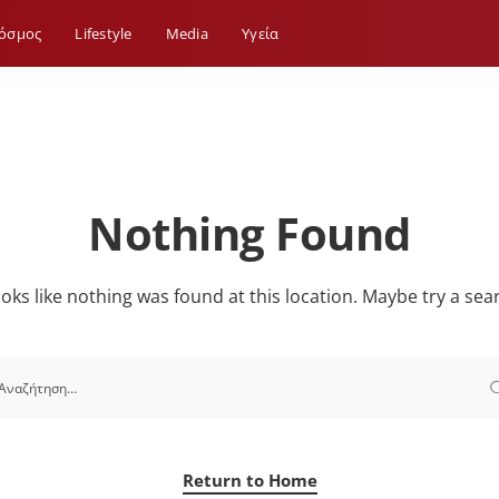
όσμος
Lifestyle
Media
Yγεία
Nothing Found
looks like nothing was found at this location. Maybe try a sea
Return to Home