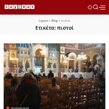
Layout
>
Blog
>
πιστοί
Ετικέτα:
πιστοί
Uncategorized