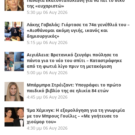
Παναγία Εκατονταπυλιανή για να πει το δικό
της «ευχαριστώ»
5:30 μμ
06 Αυγ 2026
Λάκης Γαβαλάς: Γιόρτασε τα 74α γενέθλιά του –
«Αισθάνομαι ακόμη υγιής, ικανός και
δημιουργικός»
5:15 μμ
06 Αυγ 2026
Αιγιάλεια: Βρετανικό ζευγάρι πούλησε τα
πάντα για το νέο του σπίτι – Καταστράφηκε
από τη φωτιά λίγο πριν τη μετακόμιση
5:00 μμ
06 Αυγ 2026
Μπάρμπρα Στρέιζαντ: Υπογράφει το πρώτο
παιδικό βιβλίο της σε ηλικία 84 ετών
4:45 μμ
06 Αυγ 2026
Έμα Χέμινγκ: Η εξομολόγηση για τη γνωριμία
με τον Μπρους Γουίλις – «Με γοήτευσε το
χιούμορ του»
4:30 μμ
06 Αυγ 2026