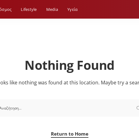
όσμος
Lifestyle
Media
Yγεία
Nothing Found
looks like nothing was found at this location. Maybe try a sea
Return to Home