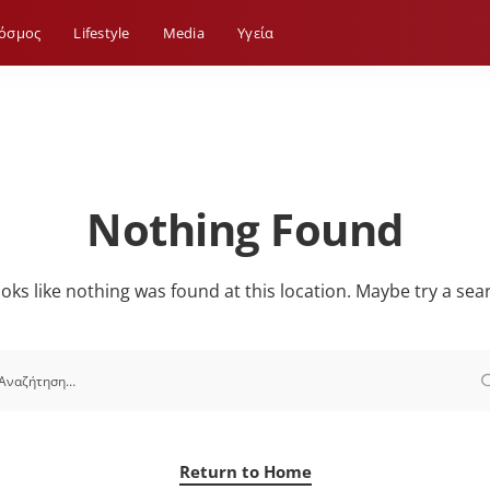
όσμος
Lifestyle
Media
Yγεία
Nothing Found
looks like nothing was found at this location. Maybe try a sea
Return to Home