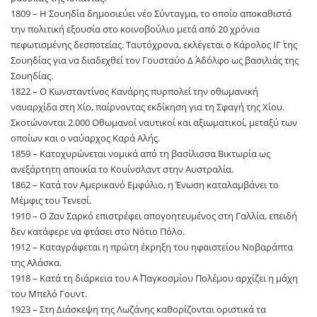
1809 – Η Σουηδία δημοσιεύει νέο Σύνταγμα, το οποίο αποκαθιστά
την πολιτική εξουσία στο κοινοβούλιο μετά από 20 χρόνια
πεφωτισμένης δεσποτείας. Ταυτόχρονα, εκλέγεται ο Κάρολος ΙΓ΄ της
Σουηδίας για να διαδεχθεί τον Γουσταύο Δ΄ Αδόλφο ως βασιλιάς της
Σουηδίας.
1822 – Ο Κωνσταντίνος Κανάρης πυρπολεί την οθωμανική
ναυαρχίδα στη Χίο, παίρνοντας εκδίκηση για τη Σφαγή της Χίου.
Σκοτώνονται 2.000 Οθωμανοί ναυτικοί και αξιωματικοί, μεταξύ των
οποίων και ο ναύαρχος Καρά Αλής.
1859 – Κατοχυρώνεται νομικά από τη βασίλισσα Βικτωρία ως
ανεξάρτητη αποικία το Κουίνσλαντ στην Αυστραλία.
1862 – Κατά τον Αμερικανό Εμφύλιο, η Ένωση καταλαμβάνει το
Μέμφις του Τενεσί.
1910 – Ο Ζαν Σαρκό επιστρέφει απογοητευμένος στη Γαλλία, επειδή
δεν κατάφερε να φτάσει στο Νότιο Πόλο.
1912 – Καταγράφεται η πρώτη έκρηξη του ηφαιστείου Νοβαράπτα
της Αλάσκα.
1918 – Κατά τη διάρκεια του Α΄ Παγκοσμίου Πολέμου αρχίζει η μάχη
του Μπελό Γουντ.
1923 – Στη Διάσκεψη της Λωζάνης καθορίζονται οριστικά τα