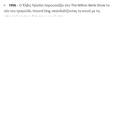
1956
– Ο Έλβις Πρίσλεϊ παρουσιάζει στο The Milton Berle Show το
νέο του τραγούδι, Hound Dog, σκανδαλίζοντας το κοινό με τις
υπονοούμενες κινήσεις των γοφών του.
1959
– Ορκίζεται η πρώτη κυβέρνηση της Σιγκαπούρης.
1995
– Δημιουργείται για πρώτη φορά το συμπύκνωμα Μπόζε-
Αϊνστάιν.
2014
– Δυνάμεις τζιχαντιστών που προσκείνονται στο ΙΚΙΛ
καταλαμβάνουν την πόλη Σαμάρα του Ιράκ.
Οι σημαντικότερες γεννήσεις
1954
– Λάκης Μπέλλος, Έλληνας δημοσιογράφος και
θεατρικός συγγραφέας
1976
– Γιάννης Γιαννούλης, Έλληνας καλαθοσφαιριστής
Θάνατοι…σαν σήμερα
2017
– Σεΐκ Ισμαέλ Τιοτέ, Ιβοριανός ποδοσφαιριστής
2018
– Άρης Ραφτόπουλος, Έλληνας καλαθοσφαιριστής και
προπονητής μπάσκετ