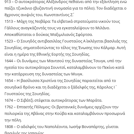
913 – Ο αυτοκράτορας Αλέξανδρος πεθαίνει από την εξάντληση ενώ
παίζει τζυκάνιο (βυζαντινή ονομασία για το πόλο). Τον διαδέχεται ο
8χρονος ανιψιός του, Κωνσταντίνος Ζ΄.
1513 – Μάχη της Νοβάρα: Τα ελβετικά στρατεύματα νικούν τους
Γάλλους αναγκάζοντάς τους να εγκαταλείψουν το Μιλάνο.
Αποκαθίσταται ο δούκας Μαξιμιλιανός Σφόρτσα.
1523 – Ο Σουηδός αντιβασιλέας Γουσταύος Α΄ εκλέγεται βασιλιάς της
Σουηδίας, σηματοδοτώντας το τέλος της Ένωσης του Κάλμαρ. Αυτή
είναι η ημέρα της Εθνικής Εορτής της Σουηδίας.
1644 – Οι δυνάμεις των Μαντσού της δυναστείας Τσινγκ, υπό την
ηγεσία του αυτοκράτορα Σουντσί, καταλαμβάνουν το Πεκίνο κατά
την κατάρρευση της δυναστείας των Μινγκ.
1654 – Η βασίλισσα Χριστίνα της Σουηδίας παραιτείται από το
σουηδικό θρόνο και τη διαδέχεται ο ξάδελφός της, Κάρολος Ι΄
Γουσταύος της Σουηδίας.
1674 – Ο Σιβάτζι στέφεται αυτοκράτορας των Μαράτα.
1762 – Επταετής Πόλεμος: Οι βρετανικές δυνάμεις αρχίζουν την
πολιορκία της Αβάνας στην Κούβα και καταλαμβάνουν προσωρινά
την πόλη.
1808 – Ο αδελφός του Ναπολέοντα, Ιωσήφ Βοναπάρτης, γίνεται
βασιλιάς της Ισπανίας.