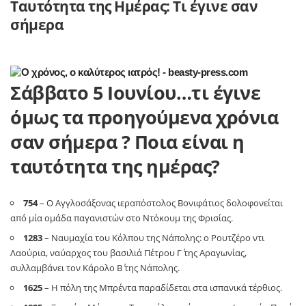
Ταυτότητα της Ημέρας: Τι έγινε σαν
σήμερα
Σάββατο 5 Ιουνίου…τι έγινε
όμως τα προηγούμενα χρόνια
σαν σήμερα ? Ποια είναι η
ταυτότητα της ημέρας?
754
– Ο Αγγλοσάξονας ιεραπόστολος Βονιφάτιος δολοφονείται
από μία ομάδα παγανιστών στο Ντόκουμ της Φρισίας.
1283
– Ναυμαχία του Κόλπου της Νάπολης: ο Ρουτζέρο ντι
Λαούρια, ναύαρχος του βασιλιά Πέτρου Γ΄ της Αραγωνίας,
συλλαμβάνει τον Κάρολο Β΄ της Νάπολης.
1625
– Η πόλη της Μπρέντα παραδίδεται στα ισπανικά τέρθιος.