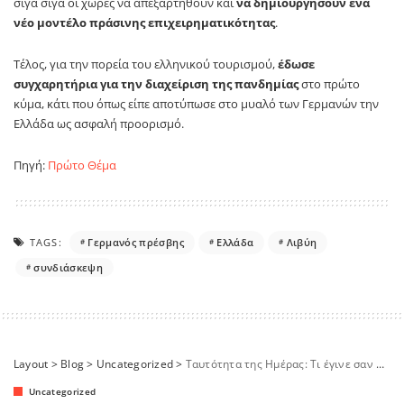
σιγά σιγά οι χώρες να απεξαρτηθούν και
να δημιουργήσουν ένα
νέο μοντέλο πράσινης επιχειρηματικότητας
.
Τέλος, για την πορεία του ελληνικού τουρισμού,
έδωσε
συγχαρητήρια για την διαχείριση της πανδημίας
στο πρώτο
κύμα, κάτι που όπως είπε αποτύπωσε στο μυαλό των Γερμανών την
Ελλάδα ως ασφαλή προορισμό.
Πηγή:
Πρώτο Θέμα
TAGS:
Γερμανός πρέσβης
Ελλάδα
Λιβύη
συνδιάσκεψη
Layout
>
Blog
>
Uncategorized
>
Ταυτότητα της Ημέρας: Τι έγινε σαν σήμερα
Uncategorized