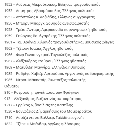
1952 – Ανδρέας Μικρούτσικος, Έλληνας τραγουδοποιός
1953 – Δημήτρης Αβραμόπουλος, Έλληνας πολιτικός
1953 – Απόστολος Κ. Δοξιάδης, Έλληνας συγγραφέας
1956 – Μπιορν Μποργκ, Σουηδός αντισφαιριστής
1958 – Τρέισι Άνταμς, Αμερικανίδα πορνογραφική ηθοποιός
1959 – Γεώργιος Βουλγαράκης, Έλληνας πολιτικός
1961 – Τομ Αράγια, Χιλιανός τραγουδιστής και μουσικός (Slayer)
1963 – Τζέισον Ισαάκς, Άγγλος ηθοποιός
1966 – Φωρ Γκνασινγκμπέ, Τογκολέζος πολιτικός
1967 – Αλέξανδρος Σταύρου, Έλληνας ηθοποιός
1969 – Ματθίλδη Μαγγίρα, Ελληνίδα ηθοποιός
1985 – Ροδρίγο Χαβιέρ Αρτσούμπι, Αργεντινός ποδοσφαιριστής
1985 – Ντρου Μάκινταϊρ, Σκωτσέζος παλαιστής
Θάνατοι
810 – Ροτρούδη, πριγκίπισσα των Φράγκων
913 – Αλέξανδρος, Βυζαντινός αυτοκράτορας
1217 – Ερρίκος Α΄, βασιλιάς της Καστίλης
1530 – Βονιφάτιος Δ΄, μαρκήσιος του Μομφερράτου
1710 – Λουίζα ντε λα Βαλλιέρ, Γαλλίδα ευγενής
1832 – Τζέρεμι Μπένθαμ, Άγγλος φιλόσοφος