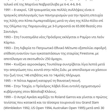
τελικό επί της Μαρτίνα Ναβρατίλοβα με 6-4, 4-6, 8-6.
1991 – 8 νεκροί, 128 τραυματίες και πολλές συλλήψεις είναι ο
τραγικός απολογισμός των πανηγυρισμών για την πρώτη επιτυχία
της Χιλής στο Κόπα Λιμπερταδόρες μετά τη νίκη της Κόλο-Κόλο επί
της Ολίμπια της Παραγουάης με 3-0 μπροστά σε 65.000 θεατές στο
Σαντιάγο.
1993 – Στη Γουατεμάλα νέος Πρόεδρος εκλέγεται ο Ραμίρο ντε Λεόν
Κάρπιο.
1993 – Στη Λιβερία το Πατριωτικό Εθνικό Μέτωπο εξαπολύει σφοδρή
επίθεση εναντίον των εγκαταστάσεων της εταιρίας Firestone, με
αποτέλεσμα να σκοτωθούν 250 άμαχοι.
1994 – Κινέζικο αεροσκάφος Τουπόλεφ συντρίβεται λίγα λεπτά μετά
την απογείωση του, κοντά στην πόλη Σιάν, με αποτέλεσμα να χάσουν
την ζωή τους 146 επιβάτες και το 14μελές πλήρωμα.
1995 – Η Νότια Αφρική καταργεί τη θανατική ποινή.
1996 – Στην Τσεχία, ο Πρόεδρος Χάβελ δίνει εντολή σχηματισμού
κυβέρνησης στον Βάτσλαβ Κλάους.
1999 – Ο Αντρέ Αγκάσι κερδίζει το Roland Garros και γίνεται ο πρώτος
τενίστας που κατακτά και τα τέσσερα τουρνουά του Grand Slam
(Wimbledon 1992, US Open 1994, Australian Open 1995) μετά από 30