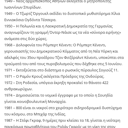
1949 – Νέος αρχιεπίσκοπος Αθηνών εκλέγεται ο μητροπολίτης
Ιωαννίνων Σπυρίδων.
1949 – Ο Τζωρτζ Όργουελ εκδίδει το δυστοπικό μυθιστόρημα Χίλια
Εννιακόσια Ογδόντα Τέσσερα.
1950 – Η Πολωνία και η Λαοκρατική Δημοκρατία της Γερμανίας
αναγνωρίζουν τη γραμμή Όντερ-Νάισε ως τα νέα «σύνορα ειρήνης»
ανάμεσα στις δύο χώρες.
1968 – Δολοφονία του Ρόμπερτ Κένεντι: Ο Ρόμπερτ Κένεντι,
γερουσιαστής του Δημοκρατικού Κόμματος από τη Νέα Υόρκη και
αδελφός του 35ου προέδρου Τζον Φιτζέραλντ Κένεντι, υποκύπτει στα
τραύματά του από τους πυροβολισμούς που δέχθηκε στις 5 Ιουνίου.
1971 – Εκτοξεύεται στο διάστημα ο ρωσικός πύραυλος Σογιούζ 11.
1971 – Ο Ραμόν Κρουζ εκλέγεται Πρόεδρος της Ονδούρας.
1972 – Στη Ροδεσία, υπόγεια έκρηξη προκαλεί το θάνατο 422
ανθρακωρύχων.
1974 – Δημοσιεύεται το νομικό έγγραφο με το οποίο η Σουηδία
γίνεται κοινοβουλευτική Μοναρχία.
1981 – 800 είναι οι νεκροί στο χειρότερο σιδηροδρομικό δυστύχημα
του κόσμου, στο Μπιχάρ της Ινδίας.
1987 – Η Στέφι Γκραφ, 9 ημέρες πριν κλείσει τα 18, γίνεται η νεότερη
παγκόσμια πρωταθλήτρια του Ρολάν Γκαρός με τη νίκη της στον