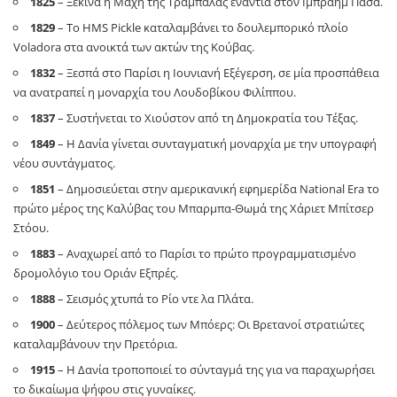
1825
– Ξεκινά η Μάχη της Τραμπάλας ενάντια στον Ιμπραήμ Πασά.
1829
– Το HMS Pickle καταλαμβάνει το δουλεμπορικό πλοίο
Voladora στα ανοικτά των ακτών της Κούβας.
1832
– Ξεσπά στο Παρίσι η Ιουνιανή Εξέγερση, σε μία προσπάθεια
να ανατραπεί η μοναρχία του Λουδοβίκου Φιλίππου.
1837
– Συστήνεται το Χιούστον από τη Δημοκρατία του Τέξας.
1849
– Η Δανία γίνεται συνταγματική μοναρχία με την υπογραφή
νέου συντάγματος.
1851
– Δημοσιεύεται στην αμερικανική εφημερίδα National Era το
πρώτο μέρος της Καλύβας του Μπαρμπα-Θωμά της Χάριετ Μπίτσερ
Στόου.
1883
– Αναχωρεί από το Παρίσι το πρώτο προγραμματισμένο
δρομολόγιο του Οριάν Εξπρές.
1888
– Σεισμός χτυπά το Ρίο ντε λα Πλάτα.
1900
– Δεύτερος πόλεμος των Μπόερς: Οι Βρετανοί στρατιώτες
καταλαμβάνουν την Πρετόρια.
1915
– Η Δανία τροποποιεί το σύνταγμά της για να παραχωρήσει
το δικαίωμα ψήφου στις γυναίκες.