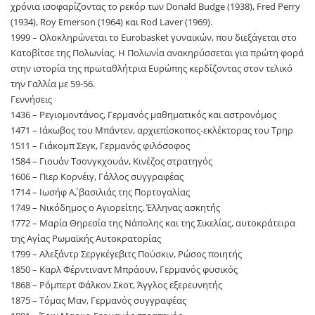
χρόνια ισοφαρίζοντας το ρεκόρ των Donald Budge (1938), Fred Perry
(1934), Roy Emerson (1964) και Rod Laver (1969).
1999 – Ολοκληρώνεται το Eurobasket γυναικών, που διεξάγεται στο
Κατοβίτσε της Πολωνίας. Η Πολωνία ανακηρύσσεται για πρώτη φορά
στην ιστορία της πρωταθλήτρια Ευρώπης κερδίζοντας στον τελικό
την Γαλλία με 59-56.
Γεννήσεις
1436 – Ρεγιομοντάνος, Γερμανός μαθηματικός και αστρονόμος
1471 – Ιάκωβος του Μπάντεν, αρχιεπίσκοπος-εκλέκτορας του Τρηρ
1511 – Γιάκομπ Σεγκ, Γερμανός φιλόσοφος
1584 – Γιουάν Τσονγκχουάν, Κινέζος στρατηγός
1606 – Πιερ Κορνέιγ, Γάλλος συγγραφέας
1714 – Ιωσήφ Α΄, βασιλιάς της Πορτογαλίας
1749 – Νικόδημος ο Αγιορείτης, Έλληνας ασκητής
1772 – Μαρία Θηρεσία της Νάπολης και της Σικελίας, αυτοκράτειρα
της Αγίας Ρωμαϊκής Αυτοκρατορίας
1799 – Αλεξάντρ Σεργκέγεβιτς Πούσκιν, Ρώσος ποιητής
1850 – Καρλ Φέρντιναντ Μπράουν, Γερμανός φυσικός
1868 – Ρόμπερτ Φάλκον Σκοτ, Άγγλος εξερευνητής
1875 – Τόμας Μαν, Γερμανός συγγραφέας