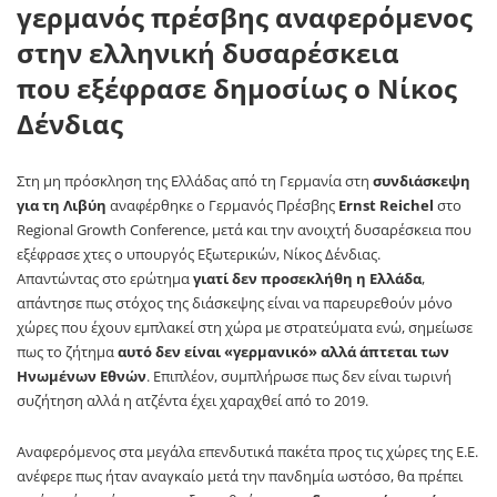
γερμανός πρέσβης αναφερόμενος
στην ελληνική δυσαρέσκεια
που
εξέφρασε δημοσίως ο Νίκος
Δένδιας
Στη μη πρόσκληση της Ελλάδας από τη Γερμανία στη
συνδιάσκεψη
για τη Λιβύη
αναφέρθηκε ο Γερμανός Πρέσβης
Ernst Reichel
στο
Regional Growth Conference, μετά και την ανοιχτή δυσαρέσκεια που
εξέφρασε χτες ο υπουργός Εξωτερικών, Νίκος Δένδιας.
Απαντώντας στο ερώτημα
γιατί δεν προσεκλήθη η Ελλάδα
,
απάντησε πως στόχος της διάσκεψης είναι να παρευρεθούν μόνο
χώρες που έχουν εμπλακεί στη χώρα με στρατεύματα ενώ, σημείωσε
πως το ζήτημα
αυτό δεν είναι «γερμανικό» αλλά άπτεται των
Ηνωμένων Εθνών
. Επιπλέον, συμπλήρωσε πως δεν είναι τωρινή
συζήτηση αλλά η ατζέντα έχει χαραχθεί από το 2019.
Αναφερόμενος στα μεγάλα επενδυτικά πακέτα προς τις χώρες της Ε.Ε.
ανέφερε πως ήταν αναγκαίο μετά την πανδημία ωστόσο, θα πρέπει