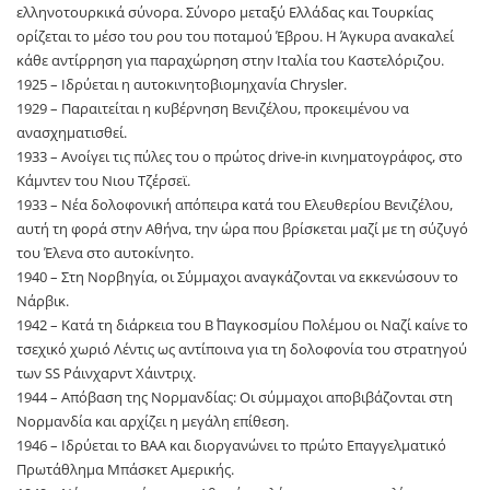
ελληνοτουρκικά σύνορα. Σύνορο μεταξύ Ελλάδας και Τουρκίας
ορίζεται το μέσο του ρου του ποταμού Έβρου. Η Άγκυρα ανακαλεί
κάθε αντίρρηση για παραχώρηση στην Ιταλία του Καστελόριζου.
1925 – Iδρύεται η αυτοκινητοβιομηχανία Chrysler.
1929 – Παραιτείται η κυβέρνηση Βενιζέλου, προκειμένου να
ανασχηματισθεί.
1933 – Ανοίγει τις πύλες του ο πρώτος drive-in κινηματογράφος, στο
Κάμντεν του Νιου Τζέρσεϊ.
1933 – Nέα δολοφονική απόπειρα κατά του Ελευθερίου Βενιζέλου,
αυτή τη φορά στην Αθήνα, την ώρα που βρίσκεται μαζί με τη σύζυγό
του Έλενα στο αυτοκίνητο.
1940 – Στη Νορβηγία, οι Σύμμαχοι αναγκάζονται να εκκενώσουν το
Νάρβικ.
1942 – Κατά τη διάρκεια του Β΄ Παγκοσμίου Πολέμου οι Ναζί καίνε το
τσεχικό χωριό Λέντις ως αντίποινα για τη δολοφονία του στρατηγού
των SS Ράινχαρντ Χάιντριχ.
1944 – Απόβαση της Νορμανδίας: Οι σύμμαχοι αποβιβάζονται στη
Νορμανδία και αρχίζει η μεγάλη επίθεση.
1946 – Ιδρύεται το ΒΑΑ και διοργανώνει το πρώτο Eπαγγελματικό
Πρωτάθλημα Μπάσκετ Αμερικής.