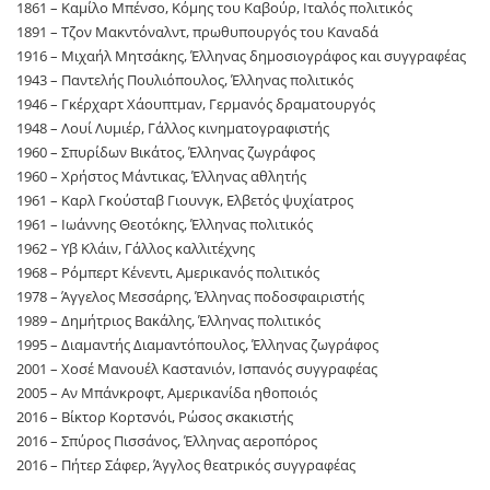
1861 – Καμίλο Μπένσο, Κόμης του Καβούρ, Ιταλός πολιτικός
1891 – Τζον Μακντόναλντ, πρωθυπουργός του Καναδά
1916 – Μιχαήλ Μητσάκης, Έλληνας δημοσιογράφος και συγγραφέας
1943 – Παντελής Πουλιόπουλος, Έλληνας πολιτικός
1946 – Γκέρχαρτ Χάουπτμαν, Γερμανός δραματουργός
1948 – Λουί Λυμιέρ, Γάλλος κινηματογραφιστής
1960 – Σπυρίδων Βικάτος, Έλληνας ζωγράφος
1960 – Χρήστος Μάντικας, Έλληνας αθλητής
1961 – Καρλ Γκούσταβ Γιουνγκ, Ελβετός ψυχίατρος
1961 – Ιωάννης Θεοτόκης, Έλληνας πολιτικός
1962 – Υβ Κλάιν, Γάλλος καλλιτέχνης
1968 – Ρόμπερτ Κένεντι, Αμερικανός πολιτικός
1978 – Άγγελος Μεσσάρης, Έλληνας ποδοσφαιριστής
1989 – Δημήτριος Βακάλης, Έλληνας πολιτικός
1995 – Διαμαντής Διαμαντόπουλος, Έλληνας ζωγράφος
2001 – Χοσέ Μανουέλ Καστανιόν, Ισπανός συγγραφέας
2005 – Αν Μπάνκροφτ, Αμερικανίδα ηθοποιός
2016 – Βίκτορ Κορτσνόι, Ρώσος σκακιστής
2016 – Σπύρος Πισσάνος, Έλληνας αεροπόρος
2016 – Πήτερ Σάφερ, Άγγλος θεατρικός συγγραφέας