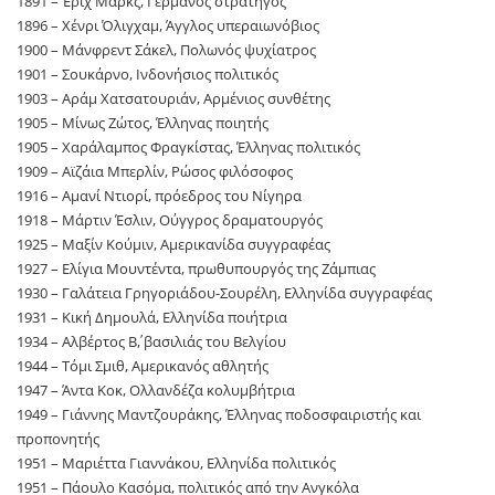
1891 – Έριχ Μαρκς, Γερμανός στρατηγός
1896 – Χένρι Όλιγχαμ, Άγγλος υπεραιωνόβιος
1900 – Μάνφρεντ Σάκελ, Πολωνός ψυχίατρος
1901 – Σουκάρνο, Ινδονήσιος πολιτικός
1903 – Αράμ Χατσατουριάν, Αρμένιος συνθέτης
1905 – Μίνως Ζώτος, Έλληνας ποιητής
1905 – Χαράλαμπος Φραγκίστας, Έλληνας πολιτικός
1909 – Αϊζάια Μπερλίν, Ρώσος φιλόσοφος
1916 – Αμανί Ντιορί, πρόεδρος του Νίγηρα
1918 – Μάρτιν Έσλιν, Ούγγρος δραματουργός
1925 – Μαξίν Κούμιν, Αμερικανίδα συγγραφέας
1927 – Ελίγια Μουντέντα, πρωθυπουργός της Ζάμπιας
1930 – Γαλάτεια Γρηγοριάδου-Σουρέλη, Ελληνίδα συγγραφέας
1931 – Κική Δημουλά, Ελληνίδα ποιήτρια
1934 – Αλβέρτος Β΄, βασιλιάς του Βελγίου
1944 – Τόμι Σμιθ, Αμερικανός αθλητής
1947 – Άντα Κοκ, Ολλανδέζα κολυμβήτρια
1949 – Γιάννης Μαντζουράκης, Έλληνας ποδοσφαιριστής και
προπονητής
1951 – Μαριέττα Γιαννάκου, Ελληνίδα πολιτικός
1951 – Πάουλο Κασόμα, πολιτικός από την Ανγκόλα