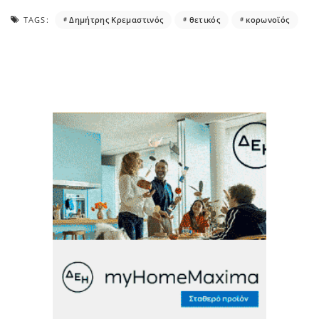
TAGS:
Δημήτρης Κρεμαστινός
θετικός
κορωνοϊός