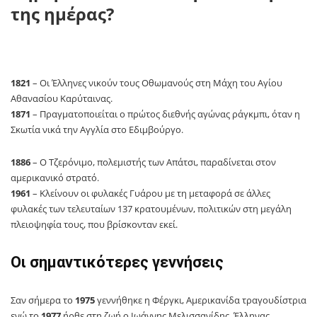
της ημέρας?
1821
– Οι Έλληνες νικούν τους Οθωμανούς στη Μάχη του Αγίου
Αθανασίου Καρύταινας.
1871
– Πραγματοποιείται ο πρώτος διεθνής αγώνας ράγκμπι, όταν η
Σκωτία νικά την Αγγλία στο Εδιμβούργο.
1886
– Ο Τζερόνιμο, πολεμιστής των Απάτσι, παραδίνεται στον
αμερικανικό στρατό.
1961
– Κλείνουν οι φυλακές Γυάρου με τη μεταφορά σε άλλες
φυλακές των τελευταίων 137 κρατουμένων, πολιτικών στη μεγάλη
πλειοψηφία τους, που βρίσκονταν εκεί.
Οι σημαντικότερες γεννήσεις
Σαν σήμερα το
1975
γεννήθηκε η Φέργκι, Αμερικανίδα τραγουδίστρια
ενώ το
1977
ήρθε στη ζωή ο Ιωάννης Μελισσανίδης, Έλληνας