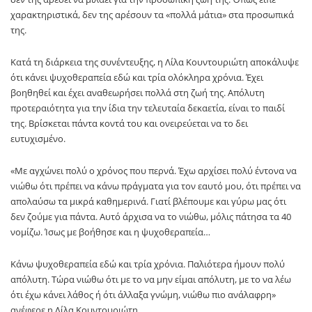
χαρακτηριστικά, δεν της αρέσουν τα «πολλά μάτια» στα προσωπικά
της.
Κατά τη διάρκεια της συνέντευξης, η Λίλα Κουντουριώτη αποκάλυψε
ότι κάνει ψυχοθεραπεία εδώ και τρία ολόκληρα χρόνια. Έχει
βοηθηθεί και έχει αναθεωρήσει πολλά στη ζωή της. Απόλυτη
προτεραιότητα για την ίδια την τελευταία δεκαετία, είναι το παιδί
της. Βρίσκεται πάντα κοντά του και ονειρεύεται να το δει
ευτυχισμένο.
«Με αγχώνει πολύ ο χρόνος που περνά. Έχω αρχίσει πολύ έντονα να
νιώθω ότι πρέπει να κάνω πράγματα για τον εαυτό μου, ότι πρέπει να
απολαύσω τα μικρά καθημερινά. Γιατί βλέπουμε και γύρω μας ότι
δεν ζούμε για πάντα. Αυτό άρχισα να το νιώθω, μόλις πάτησα τα 40
νομίζω. Ίσως με βοήθησε και η ψυχοθεραπεία…
Κάνω ψυχοθεραπεία εδώ και τρία χρόνια. Παλιότερα ήμουν πολύ
απόλυτη. Τώρα νιώθω ότι με το να μην είμαι απόλυτη, με το να λέω
ότι έχω κάνει λάθος ή ότι άλλαξα γνώμη, νιώθω πιο ανάλαφρη»
ανέφερε η Λίλα Κουντουριώτη.