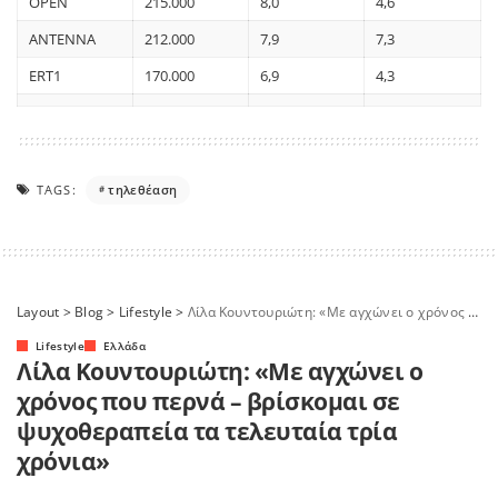
OPEN
215.000
8,0
4,6
ANTENNA
212.000
7,9
7,3
ERT1
170.000
6,9
4,3
TAGS:
τηλεθέαση
Layout
>
Blog
>
Lifestyle
>
Λίλα Κουντουριώτη: «Με αγχώνει ο χρόνος που περνά – βρίσκομαι σε ψυχοθεραπεία τα τελευταία τρία χρόνια»
Lifestyle
Ελλάδα
Λίλα Κουντουριώτη: «Με αγχώνει ο
χρόνος που περνά – βρίσκομαι σε
ψυχοθεραπεία τα τελευταία τρία
χρόνια»