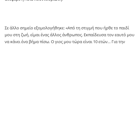
Σε άλλο σημείο εξομολογήθηκε: «Από τη στιγμή που ήρθε το παιδί
μου στη ζωή, είμαι ένας άλλος άνθρωπος. Εκπαίδευσα τον εαυτό μου
να κάνει ένα βήμα πίσω. Ο γιος μου τώρα είναι 10 ετών… Για την
προσωπική μου ζωή μπορεί να μη μιλάω ούτε στους φίλους μου. Δε
μου αρέσουν τα πολλά μάτια στην προσωπική μου ζωή, ούτε από
τους φίλους μου, ούτε από τους γονείς μου…».
TAGS:
Λίλα Κουντουριώτη
newsit
SOURCE: