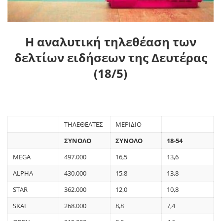
Η αναλυτική τηλεθέαση των
δελτίων ειδήσεων της Δευτέρας
(18/5)
ΤΗΛΕΘΕΑΤΕΣ
ΜΕΡΙΔΙΟ
ΣΥΝΟΛΟ
ΣΥΝΟΛΟ
18-54
MEGA
497.000
16,5
13,6
ALPHA
430.000
15,8
13,8
STAR
362.000
12,0
10,8
SKAI
268.000
8,8
7,4