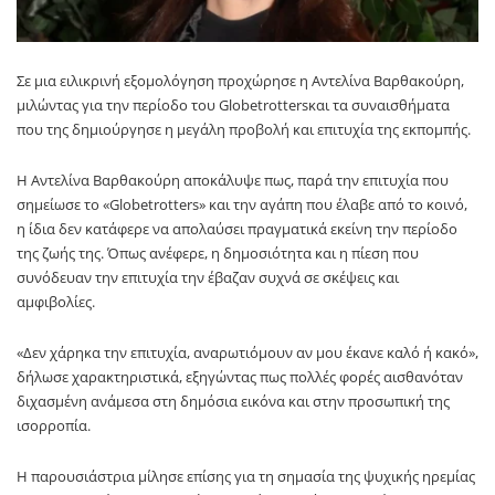
Σε μια ειλικρινή εξομολόγηση προχώρησε η
Αντελίνα Βαρθακούρη
,
μιλώντας για την περίοδο του
Globetrotters
και τα συναισθήματα
που της δημιούργησε η μεγάλη προβολή και επιτυχία της εκπομπής.
Η Αντελίνα Βαρθακούρη αποκάλυψε πως, παρά την επιτυχία που
σημείωσε το «Globetrotters» και την αγάπη που έλαβε από το κοινό,
η ίδια δεν κατάφερε να απολαύσει πραγματικά εκείνη την περίοδο
της ζωής της. Όπως ανέφερε, η δημοσιότητα και η πίεση που
συνόδευαν την επιτυχία την έβαζαν συχνά σε σκέψεις και
αμφιβολίες.
«Δεν χάρηκα την επιτυχία, αναρωτιόμουν αν μου έκανε καλό ή κακό»,
δήλωσε χαρακτηριστικά, εξηγώντας πως πολλές φορές αισθανόταν
διχασμένη ανάμεσα στη δημόσια εικόνα και στην προσωπική της
ισορροπία.
Η παρουσιάστρια μίλησε επίσης για τη σημασία της ψυχικής ηρεμίας