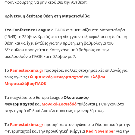
Φρανκφούρτης, να μην κερδίσει την Αντβέρπ.
Κρίνεται η δεύτερη θέση στη Μπρατισλάβα
Στο
Conference
League
ο ΠΑΟΚ αντιμετωπίζει στη Μπρατισλάβα
(19:45) τη Σλόβαν. Χρειάζεται τη νίκη για να εξασφαλίσει τη δεύτερη
θέση και να έχει ελπίδες για την πρώτη. Στη βαθμολογία του
ου
6
ομίλου προηγείται η Κοπεγχάγη με 9 βαθμούς και την
ακολουθούν ο ΠΑΟΚ και η Σλόβαν με 7.
Το
Pamestoixima
.
gr
προσφέρει πολλές στοιχηματικές επιλογές για
τους αγώνες
Ολυμπιακός-Φενερμπαχτσέ
και
Σλόβαν
Μπρατισλάβας-ΠΑΟΚ
.
Τα παιχνίδια του
Europa
League
Ολυμπιακός-
Φενερμπαχτσέ
και
Μονακό-Σοσιεδάδ
παίζονται με 0% γκανιότα
στην αγορά «Τελικό Αποτέλεσμα» έως την έναρξή τους.
Το
Pamestoixima
.
gr
προσφέρει στον αγώνα του Ολυμπιακού με την
Φενερμπαχτσέ και την προωθητική ενέργεια
Red
November
για την