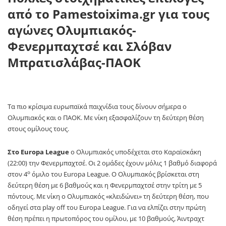
από το
Pamestoixima
.
gr
για τους
αγώνες Ολυμπιακός-
Φενερμπαχτσέ και Σλόβαν
Μπρατισλάβας-ΠΑΟΚ
Τα πιο κρίσιμα ευρωπαϊκά παιχνίδια τους δίνουν σήμερα ο
Ολυμπιακός και ο ΠΑΟΚ. Με νίκη εξασφαλίζουν τη δεύτερη θέση
στους ομίλους τους.
Στο
Europa
League
ο Ολυμπιακός υποδέχεται στο Καραϊσκάκη
(22:00) την Φενερμπαχτσέ. Οι 2 ομάδες έχουν μόλις 1 βαθμό διαφορά
ο
στον 4
όμιλο του
Europa
League
. Ο Ολυμπιακός βρίσκεται στη
δεύτερη θέση με 6 βαθμούς και η Φενερμπαχτσέ στην τρίτη με 5
πόντους. Με νίκη ο Ολυμπιακός «κλειδώνει» τη δεύτερη θέση, που
οδηγεί στα
play
off
του
Europa
League
. Για να ελπίζει στην πρώτη
θέση πρέπει η πρωτοπόρος του ομίλου, με 10 βαθμούς, Άιντραχτ