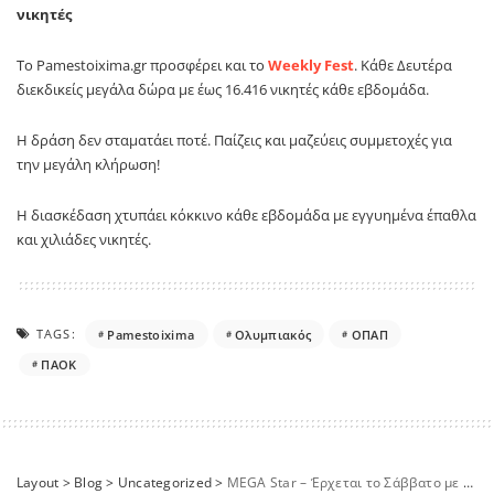
νικητές
Το
Pamestoixima
.
gr
προσφέρει και το
Weekly
Fest
. Κάθε Δευτέρα
διεκδικείς μεγάλα δώρα με έως 16.416 νικητές κάθε εβδομάδα.
Η δράση δεν σταματάει ποτέ. Παίζεις και μαζεύεις συμμετοχές για
την μεγάλη κλήρωση!
Η διασκέδαση χτυπάει κόκκινο κάθε εβδομάδα με εγγυημένα έπαθλα
και χιλιάδες νικητές.
TAGS:
Pamestoixima
Ολυμπιακός
ΟΠΑΠ
ΠΑΟΚ
Layout
>
Blog
>
Uncategorized
>
MEGA Star – Έρχεται το Σάββατο με τον Χρήστο Μενιδιάτη και τον Θανάση Πασσά