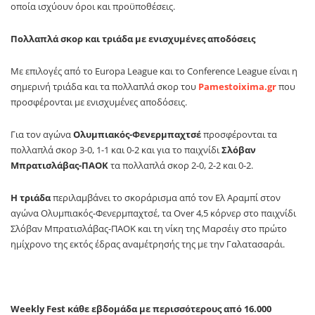
οποία ισχύουν όροι και προϋποθέσεις.
Πολλαπλά σκορ και τριάδα με ενισχυμένες αποδόσεις
Με επιλογές από το
Europa
League
και το
Conference
League
είναι η
σημερινή τριάδα και τα πολλαπλά σκορ του
Pamestoixima
.
gr
που
προσφέρονται με ενισχυμένες αποδόσεις.
Για τον αγώνα
Ολυμπιακός-Φενερμπαχτσέ
προσφέρονται τα
πολλαπλά σκορ 3-0, 1-1 και 0-2 και για το παιχνίδι
Σλόβαν
Μπρατισλάβας-ΠΑΟΚ
τα πολλαπλά σκορ 2-0, 2-2 και 0-2.
Η τριάδα
περιλαμβάνει το σκοράρισμα από τον Ελ Αραμπί στον
αγώνα Ολυμπιακός-Φενερμπαχτσέ, τα
Over
4,5 κόρνερ στο παιχνίδι
Σλόβαν Μπρατισλάβας-ΠΑΟΚ και τη νίκη της Μαρσέιγ στο πρώτο
ημίχρονο της εκτός έδρας αναμέτρησής της με την Γαλατασαράι.
Weekly
Fest
κάθε εβδομάδα με περισσότερους από 16.000