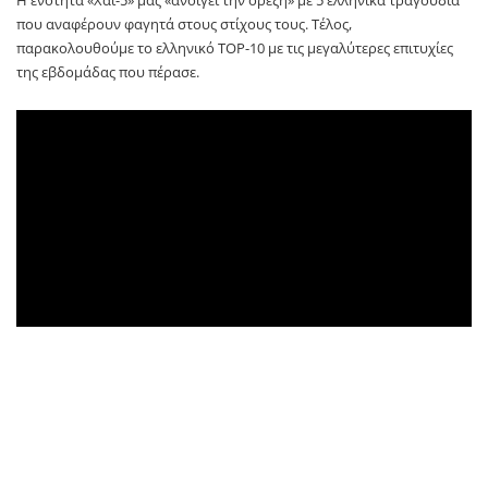
Η ενότητα «Χάι-5» μας «ανοίγει την όρεξη» με 5 ελληνικά τραγούδια
που αναφέρουν φαγητά στους στίχους τους. Τέλος,
παρακολουθούμε το ελληνικό TOP-10 με τις μεγαλύτερες επιτυχίες
της εβδομάδας που πέρασε.