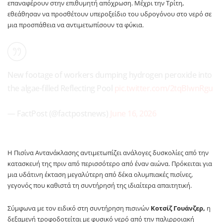
επαναφέρουν στην επιθυμητή απόχρωση. Μέχρι την Τρίτη,
εθεάθησαν να προσθέτουν υπεροξείδιο του υδρογόνου στο νερό σε
μια προσπάθεια να αντιμετωπίσουν τα φύκια.
New footage of workers dumping hydrogen peroxide into
the algae-filled Reflecting Pool
pic.twitter.com/2tqBIwnRgu
— FactPost (@factpostnews)
June 16, 2026
Η Πισίνα Αντανάκλασης αντιμετωπίζει ανάλογες δυσκολίες από την
κατασκευή της πριν από περισσότερο από έναν αιώνα. Πρόκειται για
μια υδάτινη έκταση μεγαλύτερη από δέκα ολυμπιακές πισίνες,
γεγονός που καθιστά τη συντήρησή της ιδιαίτερα απαιτητική.
Σύμφωνα με τον ειδικό στη συντήρηση πισινών
Κοτσίζ Γουάνζερ,
η
δεξαμενή τροφοδοτείται με φυσικό νερό από την παλιρροιακή