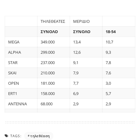
ΤΗΛΕΘΕΑΤΕΣ
ΜΕΡΙΔΙΟ
ΣΥΝΟΛΟ
ΣΥΝΟΛΟ
18-54
MEGA
349.000
13,4
10,7
ALPHA
299.000
12,6
9,3
STAR
237.000
9,1
7,8
SKAI
210.000
7,9
7,6
OPEN
181.000
7,7
3,0
ERT1
158.000
6,9
5,7
ΑΝΤΕΝΝΑ
68.000
2,9
2,9
TAGS:
τηλεθέαση