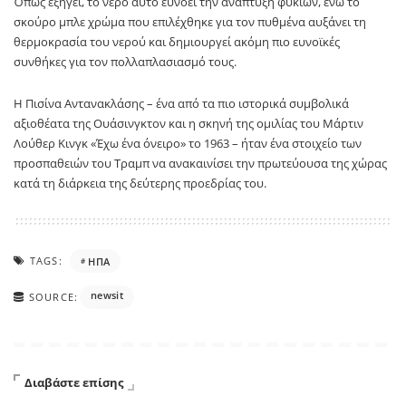
Όπως εξηγεί, το νερό αυτό ευνοεί την ανάπτυξη φυκιών, ενώ το
σκούρο μπλε χρώμα που επιλέχθηκε για τον πυθμένα αυξάνει τη
θερμοκρασία του νερού και δημιουργεί ακόμη πιο ευνοϊκές
συνθήκες για τον πολλαπλασιασμό τους.
Η Πισίνα Αντανακλάσης – ένα από τα πιο ιστορικά συμβολικά
αξιοθέατα της Ουάσινγκτον και η σκηνή της ομιλίας του Μάρτιν
Λούθερ Κινγκ «Έχω ένα όνειρο» το 1963 – ήταν ένα στοιχείο των
προσπαθειών του Τραμπ να ανακαινίσει την πρωτεύουσα της χώρας
κατά τη διάρκεια της δεύτερης προεδρίας του.
TAGS:
ΗΠΑ
newsit
SOURCE:
Διαβάστε επίσης