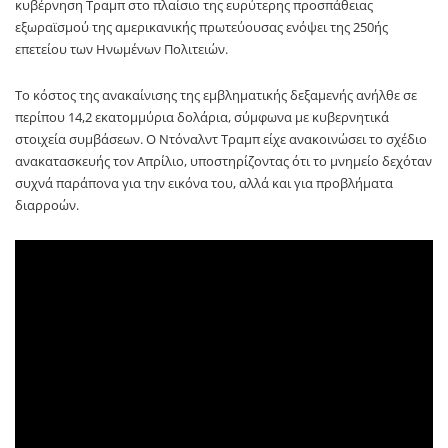
κυβέρνηση Τραμπ στο πλαίσιο της ευρύτερης προσπάθειας
εξωραϊσμού της αμερικανικής πρωτεύουσας ενόψει της 250ής
επετείου των Ηνωμένων Πολιτειών.
Το κόστος της ανακαίνισης της εμβληματικής δεξαμενής ανήλθε σε
περίπου 14,2 εκατομμύρια δολάρια, σύμφωνα με κυβερνητικά
στοιχεία συμβάσεων. Ο Ντόναλντ Τραμπ είχε ανακοινώσει το σχέδιο
ανακατασκευής τον Απρίλιο, υποστηρίζοντας ότι το μνημείο δεχόταν
συχνά παράπονα για την εικόνα του, αλλά και για προβλήματα
διαρροών.