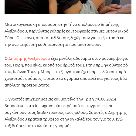
Μια οικογενειακή απόδραση στην Τήνο απόλαυσε ο Δημήτρης
Αλεξάνδρου, περνώντας χαλαρές και τρυφερές στιγμές με τον μικρό
Πάρη. Οι εικόνες από το ταξίδι τους ξεχώρισαν για τη ζεστασιά και
την ανεπιτήδευτη καθημερινότητα που αποτύπωσαν.
Ο
Δημήτρης Αλεξάνδρου
έχει μεγάλη αδυναμία στον μονάκριβο γιο
του, Πάρη, που είναι καρπό του έρωτά του με την πρώην σύντροφό
του, Ιωάννα Τούνη. Μπορεί το ζευγάρι να έχει πάρει εδώ και καιρό
χωριστούς δρόμους, ωστόσο το αγοράκι αποτελεί και για τους δύο
απόλυτη προτεραιότητα.
Ο γνωστός επιχειρηματίας και μοντέλο την Τρίτη (16.06.2026)
δημοσίευσε στο Instagram μία σειρά από φωτογραφίες που
συγκίνησαν τους διαδικτυακούς τους φίλους. Σε αυτές ο Δημήτρης
Αλεξάνδρου κρατάει τρυφερά στην αγκαλιά του τον γιο του, ενώ
ταξιδεύουν με το πλοίο της γραμμής.