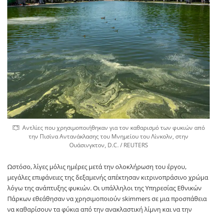
Αντλίες που χρησιμοποιήθηκαν για τον καθαρισμό των φυκιών από
την Πισίνα Αντανάκλασης του Μνημείου του Λίνκολν, στην
Ουάσινγκτον, D.C. / REUTERS
Ωστόσο, λίγες μόλις ημέρες μετά την ολοκλήρωση του έργου,
μεγάλες επιφάνειες της δεξαμενής απέκτησαν κιτρινοπράσινο χρώμα
λόγω της ανάπτυξης φυκιών. Οι υπάλληλοι της Υπηρεσίας Εθνικών
Πάρκων εθεάθησαν να χρησιμοποιούν skimmers σε μια προσπάθεια
να καθαρίσουν τα φύκια από την ανακλαστική λίμνη και να την