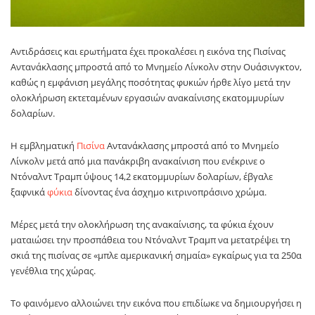
Αντιδράσεις και ερωτήματα έχει προκαλέσει η εικόνα της Πισίνας
Αντανάκλασης μπροστά από το Μνημείο Λίνκολν στην Ουάσινγκτον,
καθώς η εμφάνιση μεγάλης ποσότητας φυκιών ήρθε λίγο μετά την
ολοκλήρωση εκτεταμένων εργασιών ανακαίνισης εκατομμυρίων
δολαρίων.
Η εμβληματική
Πισίνα
Αντανάκλασης μπροστά από το Μνημείο
Λίνκολν μετά από μια πανάκριβη ανακαίνιση που ενέκρινε ο
Ντόναλντ Τραμπ ύψους 14,2 εκατομμυρίων δολαρίων, έβγαλε
ξαφνικά
φύκια
δίνοντας ένα άσχημο κιτρινοπράσινο χρώμα.
Μέρες μετά την ολοκλήρωση της ανακαίνισης, τα φύκια έχουν
ματαιώσει την προσπάθεια του Ντόναλντ Τραμπ να μετατρέψει τη
σκιά της πισίνας σε «μπλε αμερικανική σημαία» εγκαίρως για τα 250α
γενέθλια της χώρας.
Το φαινόμενο αλλοιώνει την εικόνα που επιδίωκε να δημιουργήσει η