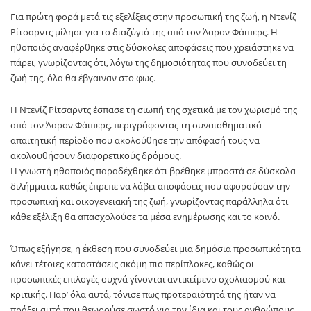
Για πρώτη φορά μετά τις εξελίξεις στην προσωπική της ζωή, η Ντενίζ
Ρίτσαρντς μίλησε για το διαζύγιό της από τον Άαρον Φάιπερς. Η
ηθοποιός αναφέρθηκε στις δύσκολες αποφάσεις που χρειάστηκε να
πάρει, γνωρίζοντας ότι, λόγω της δημοσιότητας που συνοδεύει τη
ζωή της, όλα θα έβγαιναν στο φως.
Η Ντενίζ Ρίτσαρντς έσπασε τη σιωπή της σχετικά με τον χωρισμό της
από τον Άαρον Φάιπερς, περιγράφοντας τη συναισθηματικά
απαιτητική περίοδο που ακολούθησε την απόφασή τους να
ακολουθήσουν διαφορετικούς δρόμους.
Η γνωστή ηθοποιός παραδέχθηκε ότι βρέθηκε μπροστά σε δύσκολα
διλήμματα, καθώς έπρεπε να λάβει αποφάσεις που αφορούσαν την
προσωπική και οικογενειακή της ζωή, γνωρίζοντας παράλληλα ότι
κάθε εξέλιξη θα απασχολούσε τα μέσα ενημέρωσης και το κοινό.
Όπως εξήγησε, η έκθεση που συνοδεύει μια δημόσια προσωπικότητα
κάνει τέτοιες καταστάσεις ακόμη πιο περίπλοκες, καθώς οι
προσωπικές επιλογές συχνά γίνονται αντικείμενο σχολιασμού και
κριτικής. Παρ’ όλα αυτά, τόνισε πως προτεραιότητά της ήταν να
πράξει αυτό που θεωρούσε σωστό για την ίδια και τους ανθρώπους