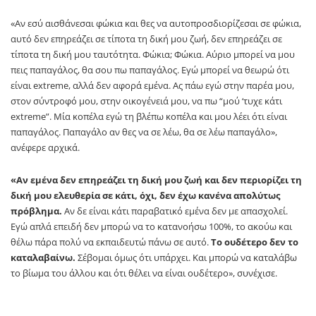
«Αν εσύ αισθάνεσαι φώκια και θες να αυτοπροσδιορίζεσαι σε φώκια,
αυτό δεν επηρεάζει σε τίποτα τη δική μου ζωή, δεν επηρεάζει σε
τίποτα τη δική μου ταυτότητα. Φώκια; Φώκια. Αύριο μπορεί να μου
πεις παπαγάλος, θα σου πω παπαγάλος. Εγώ μπορεί να θεωρώ ότι
είναι extreme, αλλά δεν αφορά εμένα. Ας πάω εγώ στην παρέα μου,
στον σύντροφό μου, στην οικογένειά μου, να πω “μού ‘τυχε κάτι
extreme”. Μία κοπέλα εγώ τη βλέπω κοπέλα και μου λέει ότι είναι
παπαγάλος. Παπαγάλο αν θες να σε λέω, θα σε λέω παπαγάλο»,
ανέφερε αρχικά.
«Αν εμένα δεν επηρεάζει τη δική μου ζωή και δεν περιορίζει τη
δική μου ελευθερία σε κάτι, όχι, δεν έχω κανένα απολύτως
πρόβλημα.
Αν δε είναι κάτι παραβατικό εμένα δεν με απασχολεί.
Εγώ απλά επειδή δεν μπορώ να το κατανοήσω 100%, το ακούω και
θέλω πάρα πολύ να εκπαιδευτώ πάνω σε αυτό.
Το ουδέτερο δεν το
καταλαβαίνω.
Σέβομαι όμως ότι υπάρχει. Και μπορώ να καταλάβω
το βίωμα του άλλου και ότι θέλει να είναι ουδέτερο», συνέχισε.