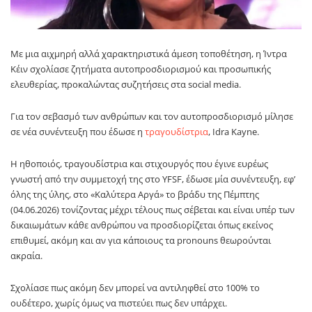
Με μια αιχμηρή αλλά χαρακτηριστικά άμεση τοποθέτηση, η Ίντρα
Κέιν σχολίασε ζητήματα αυτοπροσδιορισμού και προσωπικής
ελευθερίας, προκαλώντας συζητήσεις στα social media.
Για τον σεβασμό των ανθρώπων και τον αυτοπροσδιορισμό μίλησε
σε νέα συνέντευξη που έδωσε η
τραγουδίστρια
, Idra Kayne.
Η ηθοποιός, τραγουδίστρια και στιχουργός που έγινε ευρέως
γνωστή από την συμμετοχή της στο YFSF, έδωσε μία συνέντευξη, εφ’
όλης της ύλης, στο «Καλύτερα Αργά» το βράδυ της Πέμπτης
(04.06.2026) τονίζοντας μέχρι τέλους πως σέβεται και είναι υπέρ των
δικαιωμάτων κάθε ανθρώπου να προσδιορίζεται όπως εκείνος
επιθυμεί, ακόμη και αν για κάποιους τα pronouns θεωρούνται
ακραία.
Σχολίασε πως ακόμη δεν μπορεί να αντιληφθεί στο 100% το
ουδέτερο, χωρίς όμως να πιστεύει πως δεν υπάρχει.