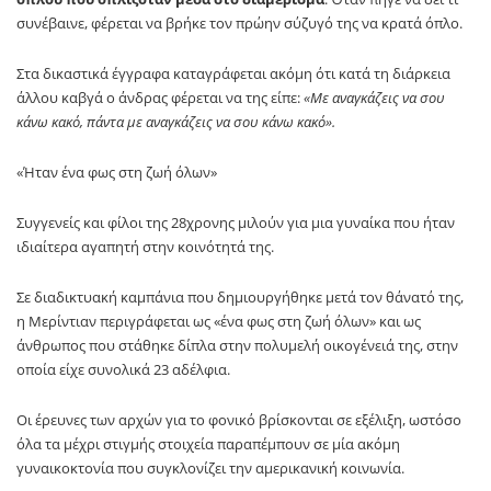
συνέβαινε, φέρεται να βρήκε τον πρώην σύζυγό της να κρατά όπλο.
Στα δικαστικά έγγραφα καταγράφεται ακόμη ότι κατά τη διάρκεια
άλλου καβγά ο άνδρας φέρεται να της είπε:
«Με αναγκάζεις να σου
κάνω κακό, πάντα με αναγκάζεις να σου κάνω κακό».
«Ήταν ένα φως στη ζωή όλων»
Συγγενείς και φίλοι της 28χρονης μιλούν για μια γυναίκα που ήταν
ιδιαίτερα αγαπητή στην κοινότητά της.
Σε διαδικτυακή καμπάνια που δημιουργήθηκε μετά τον θάνατό της,
η Μερίντιαν περιγράφεται ως «ένα φως στη ζωή όλων» και ως
άνθρωπος που στάθηκε δίπλα στην πολυμελή οικογένειά της, στην
οποία είχε συνολικά 23 αδέλφια.
Οι έρευνες των αρχών για το φονικό βρίσκονται σε εξέλιξη, ωστόσο
όλα τα μέχρι στιγμής στοιχεία παραπέμπουν σε μία ακόμη
γυναικοκτονία που συγκλονίζει την αμερικανική κοινωνία.