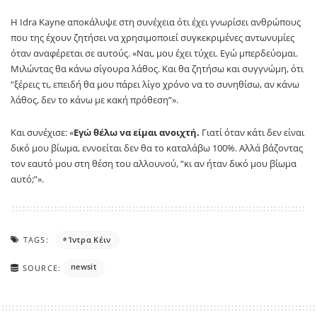
Η Idra Kayne αποκάλυψε στη συνέχεια ότι έχει γνωρίσει ανθρώπους
που της έχουν ζητήσει να χρησιμοποιεί συγκεκριμένες αντωνυμίες
όταν αναφέρεται σε αυτούς. «Ναι, μου έχει τύχει. Εγώ μπερδεύομαι.
Μιλώντας θα κάνω σίγουρα λάθος. Και θα ζητήσω και συγγνώμη, ότι
“ξέρεις τι, επειδή θα μου πάρει λίγο χρόνο να το συνηθίσω, αν κάνω
λάθος, δεν το κάνω με κακή πρόθεση”».
Και συνέχισε: «
Εγώ θέλω να είμαι ανοιχτή.
Γιατί όταν κάτι δεν είναι
δικό μου βίωμα, εννοείται δεν θα το καταλάβω 100%. Αλλά βάζοντας
τον εαυτό μου στη θέση του αλλουνού, “κι αν ήταν δικό μου βίωμα
αυτό;”».
TAGS:
Ίντρα Κέιν
newsit
SOURCE: