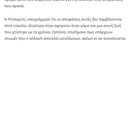
που αγαπά.
Η Ρίτσαρντς υπογράμμισε ότι οι αποφάσεις αυτές δεν λαμβάνονται
ποτέ εύκολα, ιδιαίτερα όταν αφορούν έναν γάμο και μια κοινή ζωή
που χτίστηκε με τα χρόνια. Ωστόσο, επισήμανε πως υπάρχουν
στιγμές που η αλλαγή αποτελεί μονόδρομο, ακόμη κι αν συνοδεύεται
από δυσκολίες και αβεβαιότητα.
Παρά το ενδιαφέρον των μέσων ενημέρωσης γύρω από το διαζύγιό
της, η ηθοποιός εμφανίζεται αποφασισμένη να προχωρήσει
μπροστά, εστιάζοντας στην προσωπική της ισορροπία και στα
επόμενα βήματα της ζωής και της καριέρας της.
Με τη δημόσια τοποθέτησή της, η Ντενίζ Ρίτσαρντς θέλησε να δώσει
τη δική της οπτική για μια περίοδο που, όπως όλα δείχνουν, υπήρξε
ιδιαίτερα δύσκολη αλλά και καθοριστική για το μέλλον της.