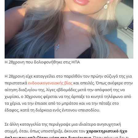
Η 28χρονη που δολοφονήθηκε στις ΗΠΑ
Η 28χρονη είχε καταγγείλει στο παρελθόν τον πρώην σύζυγό της για
περιστατικά
ενδοοικογενειακής βίας
και απειλές. Όπως ανέφερε στην
αίτηση διαζυγίου της, λίγες εβδομάδες μετά την απόφασή της να
χωρίσει, ο 30χρονος φέρεται να της άρπαξε το κινητό τηλέφωνο από
τα χέρια, να την έπιασε από το μπράτσο και να την πέταξε στο
έδαφος, κατά τη διάρκεια ενός έντονου επεισοδίου.
Σε άλλη καταγγελία της περιέγραψε μια ιδιαίτερα ανησυχητική
στιγμή, όταν, όπως υποστήριξε, άκουσε τον
χαρακτηριστικό ήχο
όπλου που οπλιζόταν μέσα στο διαμέρισμα
. Όταν πήγε να δει τι