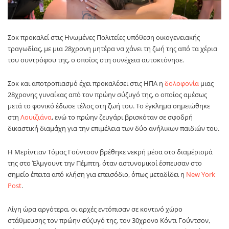
Σοκ προκαλεί στις
Ηνωμένες Πολιτείες
υπόθεση οικογενειακής
τραγωδίας, με μια 28χρονη μητέρα να χάνει τη ζωή της από τα χέρια
του συντρόφου της, ο οποίος στη συνέχεια αυτοκτόνησε.
Σοκ και αποτροπιασμό έχει προκαλέσει στις ΗΠΑ η
δολοφονία
μιας
28χρονης γυναίκας από τον πρώην σύζυγό της, ο οποίος αμέσως
μετά το φονικό έδωσε τέλος στη ζωή του. Το έγκλημα σημειώθηκε
στη
Λουιζιάνα
, ενώ το πρώην ζευγάρι βρισκόταν σε σφοδρή
δικαστική διαμάχη για την επιμέλεια των δύο ανήλικων παιδιών του.
Η Μερίντιαν Τόμας Γούντσον βρέθηκε νεκρή μέσα στο διαμέρισμά
της στο Έλμγουντ την Πέμπτη, όταν αστυνομικοί έσπευσαν στο
σημείο έπειτα από κλήση για επεισόδιο, όπως μεταδίδει η
New York
Post
.
Λίγη ώρα αργότερα, οι αρχές εντόπισαν σε κοντινό χώρο
στάθμευσης τον πρώην σύζυγό της, τον 30χρονο Κόντι Γούντσον,