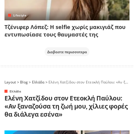
Lifestyle
Τζένιφερ Λόπεζ: Η selfie χωρίς μακιγιάζ που
εντυπωσίασε τους θαυμαστές της
Διαβαστε περισσοτερα
Layout
>
Blog
>
Ελλάδα
>
Ελένη Χατζίδου στον Ετεοκλή Παύλου: «Αν ξαναζούσα τη ζωή μου, χίλιες φορές θα διάλεγα εσένα»
Ελλάδα
Ελένη Χατζίδου στον Ετεοκλή Παύλου:
«Αν ξαναζούσα τη ζωή μου, χίλιες φορές
θα διάλεγα εσένα»