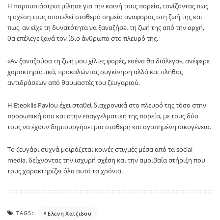
Η παρουσιάστρια μίλησε για την κοινή τους πορεία, τονίζοντας πως
η σχέση τους αποτελεί σταθερό σημείο αναφοράς στη ζωή της και
πως, αν είχε τη δυνατότητα να ξαναζήσει τη ζωή της από την αρχή,
θα επέλεγε ξανά τον ίδιο άνθρωπο στο πλευρό της.
«Αν ξαναζούσα τη ζωή μου χίλιες φορές, εσένα θα διάλεγα», ανέφερε
χαρακτηριστικά, προκαλώντας συγκίνηση αλλά και πλήθος
αντιδράσεων από θαυμαστές του ζευγαριού.
Η Eteoklis Pavlou έχει σταθεί διαχρονικά στο πλευρό της τόσο στην
προσωπική όσο και στην επαγγελματική της πορεία, με τους δύο
τους να έχουν δημιουργήσει μια σταθερή και αγαπημένη οικογένεια.
Το ζευγάρι συχνά μοιράζεται κοινές στιγμές μέσα από τα social
media, δείχνοντας την ισχυρή σχέση και την αμοιβαία στήριξη που
τους χαρακτηρίζει όλα αυτά τα χρόνια.
TAGS:
Ελενη Χατζιδου