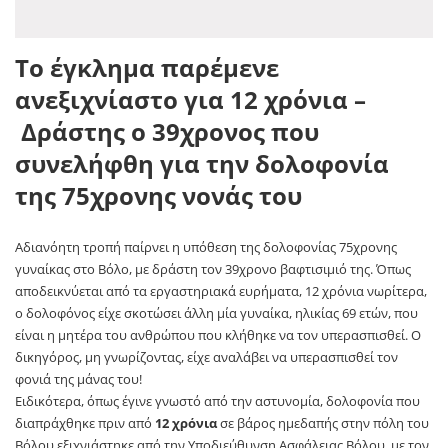
Το έγκλημα παρέμενε
ανεξιχνίαστο για 12 χρόνια –
Δράστης ο 39χρονος που
συνελήφθη για την δολοφονία
της 75χρονης νονάς του
Αδιανόητη τροπή παίρνει η υπόθεση της δολοφονίας 75χρονης
γυναίκας στο Βόλο, με δράστη τον 39χρονο βαφτισιμιό της. Όπως
αποδεικνύεται από τα εργαστηριακά ευρήματα, 12 χρόνια νωρίτερα,
ο δολοφόνος είχε σκοτώσει άλλη μία γυναίκα, ηλικίας 69 ετών, που
είναι η μητέρα του ανθρώπου που κλήθηκε να τον υπερασπισθεί. Ο
δικηγόρος, μη γνωρίζοντας, είχε αναλάβει να υπερασπισθεί τον
φονιά της μάνας του!
Ειδικότερα, όπως έγινε γνωστό από την αστυνομία, δολοφονία που
διαπράχθηκε πριν από
12 χρόνια
σε βάρος ημεδαπής στην πόλη του
Βόλου εξιχνιάστηκε από την Υποδιεύθυνση Ασφάλειας Βόλου, με τον