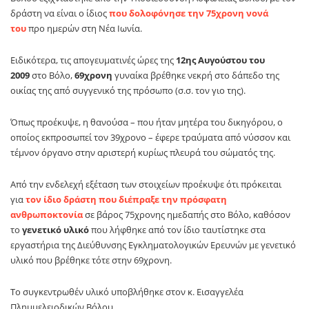
δράστη να είναι ο ίδιος
που δολοφόνησε την 75χρονη νονά
του
προ ημερών στη Νέα Ιωνία.
Ειδικότερα, τις απογευματινές ώρες της
12ης Αυγούστου του
2009
στο Βόλο,
69χρονη
γυναίκα βρέθηκε νεκρή στο δάπεδο της
οικίας της από συγγενικό της πρόσωπο (σ.σ. τον γιο της).
Όπως προέκυψε, η θανούσα – που ήταν μητέρα του δικηγόρου, ο
οποίος εκπροσωπεί τον 39χρονο – έφερε τραύματα από νύσσον και
τέμνον όργανο στην αριστερή κυρίως πλευρά του σώματός της.
Από την ενδελεχή εξέταση των στοιχείων προέκυψε ότι πρόκειται
για
τον ίδιο δράστη που διέπραξε την πρόσφατη
ανθρωποκτονία
σε βάρος 75χρονης ημεδαπής στο Βόλο, καθόσον
το
γενετικό υλικό
που λήφθηκε από τον ίδιο ταυτίστηκε στα
εργαστήρια της Διεύθυνσης Εγκληματολογικών Ερευνών με γενετικό
υλικό που βρέθηκε τότε στην 69χρονη.
Το συγκεντρωθέν υλικό υποβλήθηκε στον κ. Εισαγγελέα
Πλημμελειοδικών Βόλου.